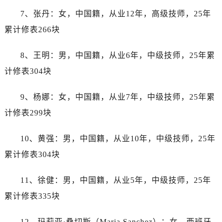
内蒙古自治区鄂尔多斯市东胜区伊金霍洛街劳力士售后服务中心（需提前预约）
7、张丹：女，中国籍，从业12年，高级技师，25年
内蒙古自治区呼伦贝尔市海拉尔区中央街劳力士售后服务中心（需提前预约）
累计修表266块
内蒙古自治区通辽市科尔沁区明仁大街劳力士售后服务中心（需提前预约）
内蒙古自治区乌海市海勃湾区人民南路劳力士售后服务中心（需提前预约）
8、王明：男，中国籍，从业6年，中级技师，25年累
内蒙古自治区乌兰察布市集宁区恩和大街劳力士售后服务中心（需提前预约）
计修表304块
内蒙古自治区锡林郭勒盟市锡林浩特市光明街与额尔敦路交叉口劳力士售后服务中心（需提前预约）
内蒙古自治区兴安盟市乌兰浩特市兴安大街劳力士售后服务中心（需提前预约）
9、杨娜：女，中国籍，从业7年，中级技师，25年累
山西省大同市平城区迎宾街劳力士售后服务中心（需提前预约）
计修表299块
山西省晋城市城区黄华街劳力士售后服务中心（需提前预约）
山西省晋中市榆次区顺城街劳力士售后服务中心（需提前预约）
10、黄强：男，中国籍，从业10年，中级技师，25年
山西省临汾市尧都区解放路劳力士售后服务中心（需提前预约）
累计修表304块
山西省吕梁市离石区永宁中路与建设街交叉口劳力士售后服务中心（需提前预约）
山西省朔州市朔城区怡西路与鄯阳西街交汇处劳力士售后服务中心（需提前预约）
11、徐健：男，中国籍，从业5年，中级技师，25年
山西省忻州市忻府区和平东街与七一南路交叉口劳力士售后服务中心（需提前预约）
累计修表335块
山西省阳泉市郊区平阳东街与新城大道交叉口劳力士售后服务中心（需提前预约）
山西省运城市盐湖区河东街劳力士售后服务中心（需提前预约）
12、玛莉亚·桑切斯（Maria Sanchez）：女，西班牙