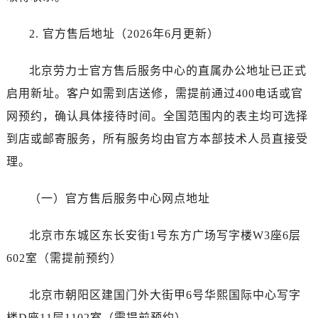
石家庄市长安区中山东路39号勒泰中心写字楼B座13层07室（需提前预约）
西安市碑林区南关正街88号华侨城长安国际中心E座6楼10室（需提前预约）
2. 官方售后地址（2026年6月更新）
海口市龙华区金贸东路5号海口华润大厦B座17层1707室（需提前预约）
唐山市路南区新华东道100号万达广场写字楼A座10层1002室（需提前预约）
北京劳力士官方售后服务中心的直属办公地址已正式
台州市椒江区东海大道1800号腾达中心东1幢20楼2002室（需提前预约）
启用新址。客户如需到店送修，需提前通过400电话或官
内蒙古自治区呼和浩特市玉泉区大学西街70号华润万象城写字楼（鄂尔多斯大厦）23层2326室（需提前预约）
网预约，确认具体接待时间。全国范围内的表主均可选择
甘肃省兰州市七里河区西津西路16号兰州中心写字楼21层2102室（需提前预约）
到店或邮寄服务，所有服务均由官方本部技术人员直接受
黑龙江省大庆市萨尔图区会战大街劳力士售后服务中心（需提前预约）
理。
黑龙江省鹤岗市向阳区红军路劳力士售后服务中心（需提前预约）
黑龙江省黑河市爱辉区中央街劳力士售后服务中心（需提前预约）
（一）官方售后服务中心网点地址
黑龙江省鸡西市鸡冠区红军路劳力士售后服务中心（需提前预约）
黑龙江省佳木斯市向阳区长安路劳力士售后服务中心（需提前预约）
北京市东城区东长安街1号东方广场写字楼W3座6层
黑龙江省牡丹江市东安区太平路劳力士售后服务中心（需提前预约）
602室（需提前预约）
黑龙江省七台河市桃山区大同街劳力士售后服务中心（需提前预约）
黑龙江省齐齐哈尔市龙沙区龙华路劳力士售后服务中心（需提前预约）
北京市朝阳区建国门外大街甲6号华熙国际中心写字
黑龙江省双鸭山市尖山区新兴大街劳力士售后服务中心（需提前预约）
楼D座11层1102室（需提前预约）