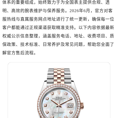
体系的重要组成，始终致力于为全国表主提供合规、透
济南市历下区经十路11111号华润中心写字楼（万象城）15层1508室（需提前预约）
广州市天河区天河路230号万菱汇国际中心写字楼A塔7层704室（需提前预约）
明、高效的腕表维护与保养服务。2026年6月，官方对客
广州市越秀区环市东路371-375号世界贸易中心大厦南塔写字楼15层07室（需提前预约）
服热线与直属服务网点地址进行了统一更新，确保每一位
深圳市罗湖区深南东路5001号华润大厦写字楼17层1701室（需提前预约）
客户都能通过正规渠道获取精准支持。以下内容依据最新
惠州市惠城区江北文昌一路7号华贸大厦写字楼1座30层05室（需提前预约）
权威公示信息整理，涵盖服务电话、地址、收费项目、质
厦门市思明区湖滨东路95号华润大厦写字楼B座11层1104室（需提前预约）
保政策、技术标准、日常养护及常见问题，帮助您全面了
福州市鼓楼区五四路128-1号恒力城写字楼15层03室（需提前预约）
解官方售后流程。
成都市锦江区人民东路6号SAC东原中心写字楼24层2406B室（需提前预约）
重庆市江北区观音桥步行街2号融恒时代广场写字楼9层902室（需提前预约）
长沙市芙蓉区定王台街道建湘路393号世茂环球金融中心写字楼（芙蓉广场）10层13室（需提前预约）
郑州市二七区铭功路10号华润大厦写字楼29层2905室（需提前预约）
太原市迎泽区解放路15号亨得利名表服务中心（品牌授权店）3层整层（需提前预约）
沈阳市沈河区中街路137号亨得利名表服务中心（品牌授权店）1层整层（需提前预约）
沈阳市沈河区中街路83号亨得利名表服务中心（品牌授权店）1层整层（需提前预约）
乌鲁木齐市天山区红山路26号时代广场（CCMALL）C座17层17-B（需提前预约）
温州市鹿城区锦绣路1067号置信广场10层1015室（需提前预约）