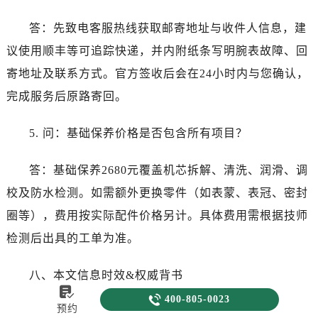
答：先致电客服热线获取邮寄地址与收件人信息，建
议使用顺丰等可追踪快递，并内附纸条写明腕表故障、回
寄地址及联系方式。官方签收后会在24小时内与您确认，
完成服务后原路寄回。
5. 问：基础保养价格是否包含所有项目？
答：基础保养2680元覆盖机芯拆解、清洗、润滑、调
校及防水检测。如需额外更换零件（如表蒙、表冠、密封
圈等），费用按实际配件价格另计。具体费用需根据技师
检测后出具的工单为准。
八、本文信息时效&权威背书


400-805-0023
预约
本文所载内容依据北京劳力士官方售后服务中心于