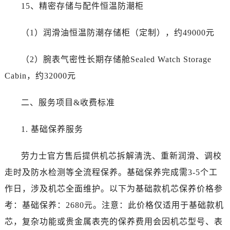
四川省资阳市雁江区滨江大道一段与和平南路劳力士售后服务中心（需提前预约）
15、精密存储与配件恒温防潮柜
四川省自贡市自流井区华商北路劳力士售后服务中心（需提前预约）
（1）润滑油恒温防潮存储柜（定制），约49000元
西藏自治区阿里地区噶尔县北京西路劳力士售后服务中心（需提前预约）
西藏自治区昌都市卡若区昌都西路劳力士售后服务中心（需提前预约）
（2）腕表气密性长期存储舱Sealed Watch Storage
西藏自治区拉萨市城关区北京中路劳力士售后服务中心（需提前预约）
Cabin，约32000元
西藏自治区林芝市巴宜区广东路劳力士售后服务中心（需提前预约）
西藏自治区那曲市色尼区浙江西路劳力士售后服务中心（需提前预约）
二、服务项目&收费标准
西藏自治区日喀则市桑珠孜区上海中路劳力士售后服务中心（需提前预约）
西藏自治区山南市乃东区湖北大道劳力士售后服务中心（需提前预约）
1. 基础保养服务
云南省保山市隆阳区正阳路劳力士售后服务中心（需提前预约）
云南省楚雄彝族自治州楚雄市鹿城南路劳力士售后服务中心（需提前预约）
劳力士官方售后提供机芯拆解清洗、重新润滑、调校
云南省大理白族自治州大理市建设路劳力士售后服务中心（需提前预约）
走时及防水检测等全流程保养。基础保养完成需3-5个工
云南省德宏傣族景颇族自治州芒市团结大街劳力士售后服务中心（需提前预约）
作日，涉及机芯全面维护。以下为基础款机芯保养价格参
云南省迪庆藏族自治州香格里拉市长征大道劳力士售后服务中心（需提前预约）
考：基础保养：2680元。注意：此价格仅适用于基础款机
云南省红河哈尼族彝族自治州蒙自市天马路劳力士售后服务中心（需提前预约）
云南省丽江市古城区七星街劳力士售后服务中心（需提前预约）
芯，复杂功能或贵金属表壳的保养费用会因机芯型号、表