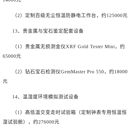
四川省达州市通川区中心广场、老车坝劳力士售后服务中心（需提前预约）
四川省德阳市旌阳区长江西路、南街劳力士售后服务中心（需提前预约）
（2）定制百级无尘恒温防静电工作台，约125000元
四川省甘孜州市康定市情歌广场、箭炉街劳力士售后服务中心（需提前预约）
四川省广安市广安区建安南路劳力士售后服务中心（需提前预约）
13、贵金属与宝石鉴定配套设备
四川省广元市利州区老城南北街、东大街劳力士售后服务中心（需提前预约）
四川省乐山市市中区嘉定中路劳力士售后服务中心（需提前预约）
（1）贵金属无损测金仪XRF Gold Tester Mini，约
四川省凉山州市西昌市大巷口下街劳力士售后服务中心（需提前预约）
65000元
四川省泸州市江阳区治平路劳力士售后服务中心（需提前预约）
四川省眉山市东坡区三苏路劳力士售后服务中心（需提前预约）
（2）钻石宝石检测仪GemMaster Pro 550，约18000
四川省绵阳市涪城区翠花街劳力士售后服务中心（需提前预约）
元
四川省南充市高坪区江东大道劳力士售后服务中心（需提前预约）
四川省内江市东兴区汉安大道劳力士售后服务中心（需提前预约）
14、温湿度环境模拟测试设备
四川省攀枝花市东区三线大道北段劳力士售后服务中心（需提前预约）
四川省遂宁市船山区香林南路劳力士售后服务中心（需提前预约）
（1）高低温交变走时试验箱（定制钟表专用恒温恒
四川省雅安市雨城区熊猫大道劳力士售后服务中心（需提前预约）
湿试验舱），约276000元
四川省宜宾市翠屏区长翠路劳力士售后服务中心（需提前预约）