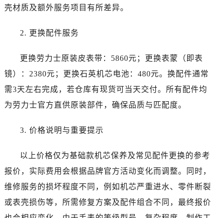
云南省临沧市临翔区世纪路劳力士售后服务中心（需提前预约）
壳材质及额外服务项目有所差异。
云南省怒江傈僳族自治州泸水市人民路劳力士售后服务中心（需提前预约）
云南省普洱市思茅区振兴大道劳力士售后服务中心（需提前预约）
2. 更换配件服务
云南省曲靖市麒麟区学府路劳力士售后服务中心（需提前预约）
更换劳力士原装皮表带：5860元；更换表蒙（即表
云南省文山壮族苗族自治州文山市东风路劳力士售后服务中心（需提前预约）
云南省西双版纳傣族自治州景洪市宣慰大道劳力士售后服务中心（需提前预约）
镜）：2380元；更换石英机芯电池：480元。换配件通常
云南省玉溪市红塔区南北大街劳力士售后服务中心（需提前预约）
需3天左右完成，若仓库有现货可当天交付。所有配件均
云南省昭通市昭阳区青年路劳力士售后服务中心（需提前预约）
为劳力士官方直供原装部件，确保品质与匹配度。
重庆市江北区观音桥步行街2号融恒时代广场9层902室劳力士售后服务中心（需提前预约）
新疆维吾尔自治区乌鲁木齐市天山区红山路26号时代广场（CCMALL）C座17层17-B劳力士售后服务中心（需提前预约）
3. 价格说明与重要提示
浙江省温州市鹿城区锦绣路1067号置信广场10层1015室劳力士售后服务中心（需提前预约）
黑龙江省哈尔滨市道里区友谊西路600号富力中心T2座写字楼29层03室室劳力士售后服务中心（需提前预约）
以上价格仅为基础款机芯保养及常见配件更换的参考
辽宁省大连市中山区人民路15号国际金融大厦7层G室劳力士售后服务中心（需提前预约）
报价，实际费用会根据品牌官方活动变化而调整。同时，
广东省佛山市禅城区季华五路57号万科金融中心C座12层1205室劳力士售后服务中心（需提前预约）
维修服务的损坏程度不同，例如机芯严重进水、零件断裂
广东省东莞市东城街道鸿福东路1号民盈国贸中心T1写字楼9层907室劳力士售后服务中心（需提前预约）
或表壳损伤等，所需修复方案及配件组合不同，最终报价
江苏省无锡市梁溪区人民中路139号恒隆广场写字楼1座11层1104室劳力士售后服务中心（需提前预约）
也会相应变化。由于手表的等级型号、复杂程度、制作工