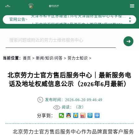
北京市朝阳区建国门外大街甲6号华熙国际中心写字楼D座11层1102室（需提前预约）

天津市和平区赤峰道136号天津国际金融中心写字楼26层2603室（需提前预约）
▲
官网公告>
上海市徐汇区虹桥路3号港汇中心写字楼2座37层3705室（需提前预约）
▼
上海市黄浦区南京东路299号宏伊国际广场写字楼8层806室（需提前预约）
南京市秦淮区中山南路1号（新街口）南京中心写字楼22层C1-1室（需提前预约）
常州市新北区龙锦路1590号现代传媒中心写字楼5号楼10层1008室（需提前预约）
徐州市鼓楼区淮海东路29号苏宁广场IFC国际金融中心写字楼35层3508室（需提前预约）
当前位置：
首页
>
新闻/知识/问答
>
劳力士知识
>
扬州市邗江区国展路29号星耀天地写字楼1号楼18层1803室（需提前预约）
盐城市盐都区世纪大道5号盐城金融城写字楼1号楼16层1604室（需提前预约）
北京劳力士官方售后服务中心｜最新服务电
泰州市海陵区永定东路399号置地商务中心东塔写字楼（华润万象城）17层1706室（需提前预约）
话及地址权威信息公示（2026年6月最新）
宁波市江北区大闸南路500号来福士广场办公楼20层2009室（需提前预约）
杭州市上城区钱江路1366号华润大厦写字楼A座5层503-5室（需提前预约）
发布时间：2026-06-20 09:46:49
金华市金东区东市南街777号金华万达广场写字楼4号楼22层2209室（需提前预约）
阅读：（
次）
绍兴市越城区胜利东路379号世茂天际中心写字楼8层805室（需提前预约）
分享到：
嘉兴市南湖区广益路705号嘉兴世界贸易中心写字楼A座13层1304室（需提前预约）
北京劳力士官方售后服务中心作为品牌直营客户服务
南昌市红谷滩新区红谷中大道998号绿地双子塔（中央广场）A1座办公楼14层07室（需提前预约）