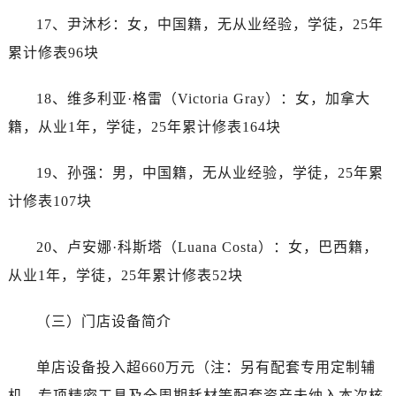
广东省河源市源城区越王大道劳力士售后服务中心（需提前预约）
17、尹沐杉：女，中国籍，无从业经验，学徒，25年
广东省惠州市惠城区江北文昌一路7号华贸大厦1座30层3005室劳力士售后服务中心（需提前预约）
累计修表96块
广东省江门市蓬江区广场西路劳力士售后服务中心（需提前预约）
广东省揭阳市榕城进贤门步行街劳力士售后服务中心（需提前预约）
18、维多利亚·格雷（Victoria Gray）：女，加拿大
广东省茂名市电白区水东街道迎宾大道劳力士售后服务中心（需提前预约）
籍，从业1年，学徒，25年累计修表164块
广东省梅州市梅江区金燕大道劳力士售后服务中心（需提前预约）
广东省清远市清城区湖西路劳力士售后服务中心（需提前预约）
19、孙强：男，中国籍，无从业经验，学徒，25年累
广东省汕头市龙湖区长平路劳力士售后服务中心（需提前预约）
计修表107块
广东省汕尾市城区香洲街道园林社区翠园街劳力士售后服务中心（需提前预约）
广东省韶关市武江区芙蓉新区与老城中心交汇处劳力士售后服务中心（需提前预约）
20、卢安娜·科斯塔（Luana Costa）：女，巴西籍，
广东省深圳市罗湖区深南东路5001号华润大厦17层1701室劳力士售后服务中心（需提前预约）
从业1年，学徒，25年累计修表52块
广东省阳江市江城区东风一路劳力士售后服务中心（需提前预约）
广东省云浮市云城区金山路劳力士售后服务中心（需提前预约）
（三）门店设备简介
广东省湛江市赤坎区观海北路劳力士售后服务中心（需提前预约）
广东省肇庆市端州区信安大道与砚都大道交汇处劳力士售后服务中心（需提前预约）
单店设备投入超660万元（注：另有配套专用定制辅
广西壮族自治区百色市右江区中山二路劳力士售后服务中心（需提前预约）
机、专项精密工具及全周期耗材等配套资产未纳入本次核