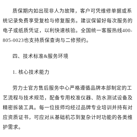
呼和浩特市玉泉区大学西街70号华润万象城写字楼（鄂尔多斯大厦）23层2326室劳力士售后服务中心（需提前预约）
质保期内如出现非人为故障，客户可凭维修单据或系
兰州市七里河区西津西路16号兰州中心写字楼21层2102室劳力士售后服务中心（需提前预约）
节假日正常营业！
统记录免费享受复检与修复服务。建议保留好每次服务的
电子或纸质凭证，以利快速核验。全国统一客服热线400-
805-0023也支持质保查询与二修预约。
四、技术标准&服务环境
1. 核心技术能力
劳力士官方售后服务中心严格遵循品牌本部制定的工
艺流程与技术规范，配备专用校准仪器、防水测试设备及
精密拆装工具。每一位技师均经过品牌专业培训并持有对
应资质证书，可应对从基础机芯到复杂计时功能的各类维
护需求。