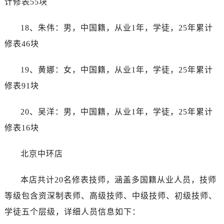
计修表55块
安徽省芜湖市镜湖区中山路步行街劳力士售后服务中心（需提前预约）
安徽省宣城市宣州区叠嶂西路劳力士售后服务中心（需提前预约）
18、朱伟：男，中国籍，从业1年，学徒，25年累计
福建省龙岩市新罗区九一南路劳力士售后服务中心（需提前预约）
修表46块
福建省南平市建阳区人民西路劳力士售后服务中心（需提前预约）
福建省宁德市蕉城区天湖东路劳力士售后服务中心（需提前预约）
19、黄娜：女，中国籍，从业1年，学徒，25年累计
福建省莆田市城厢区霞林街道荔华东大道劳力士售后服务中心（需提前预约）
修表91块
福建省三明市三元区东乾二路劳力士售后服务中心（需提前预约）
福建省漳州市龙文区步港路劳力士售后服务中心（需提前预约）
20、吴洋：男，中国籍，从业1年，学徒，25年累计
江苏省常州市新北区龙锦路1590号现代传媒中心5号楼10层1008室劳力士售后服务中心（需提前预约）
修表16块
江苏省淮安市清江浦区淮海北路劳力士售后服务中心（需提前预约）
江苏省连云港市海州区通灌北路劳力士售后服务中心（需提前预约）
北京中环店
江苏省南京市秦淮区中山南路1号南京中心22层22-C1-C3室劳力士售后服务中心（需提前预约）
江苏省宿迁市宿城区西湖路劳力士售后服务中心（需提前预约）
本店共计20名修表技师，涵盖多国籍从业人员，技师
江苏省泰州市海陵区永定东路399号置地商务中心东塔（华润万象城）17层1706室劳力士售后服务中心（需提前预约）
等级包含资深制表师、高级技师、中级技师、初级技师、
江苏省徐州市鼓楼区淮海东路29号苏宁广场IFC国际金融中心35层3508室劳力士售后服务中心（需提前预约）
学徒五个层级，详细人员信息如下：
江苏省盐城市盐都区世纪大道5号盐城金融城写字楼1号楼16层1604室劳力士售后服务中心（需提前预约）