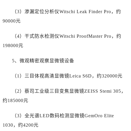
湖北省随州市曾都区青年路劳力士售后服务中心（需提前预约）
湖北省咸宁市咸安区长安大道劳力士售后服务中心（需提前预约）
（3）渗漏定位分析仪Witschi Leak Finder Pro，约
湖北省襄阳市樊城区长虹路与人民路交叉口劳力士售后服务中心（需提前预约）
90000元
湖北省孝感市孝南区复兴大道劳力士售后服务中心（需提前预约）
湖北省宜昌市西陵区夷陵大道与港窑路劳力士售后服务中心（需提前预约）
（4）干式防水检测仪Witschi ProofMaster Pro，约
湖南省常德市武陵区人民路劳力士售后服务中心（需提前预约）
198000元
湖南省郴州市北湖区国庆北路劳力士售后服务中心（需提前预约）
湖南省衡阳市雁峰区解放路劳力士售后服务中心（需提前预约）
5、微观精密观察显微镜设备
湖南省怀化市鹤城区迎丰中路劳力士售后服务中心（需提前预约）
（1）三目体视高清显微镜Leica S6D，约320000元
湖南省娄底市娄星区长青街劳力士售后服务中心（需提前预约）
湖南省邵阳市双清区东风路劳力士售后服务中心（需提前预约）
（2）蔡司工业级三目变焦显微镜ZEISS Stemi 305，
湖南省湘潭市雨湖区莲城大道劳力士售后服务中心（需提前预约）
约185000元
湖南省益阳市赫山区桃花仑路劳力士售后服务中心（需提前预约）
湖南省永州市冷水滩区永州大道与中兴路交叉口劳力士售后服务中心（需提前预约）
（3）全光谱LED数码检测显微镜GemOro Elite
湖南省岳阳市岳阳楼区东茅岭路劳力士售后服务中心（需提前预约）
1030，约4200元
湖南省张家界市永定区解放路劳力士售后服务中心（需提前预约）