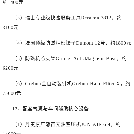
约1400元
新疆维吾尔自治区图木舒克市图木舒克市中兴街劳力士售后服务中心（需提前预约）
新疆维吾尔自治区吐鲁番市高昌区文化中路文化中路劳力士售后服务中心（需提前预约）
（3）瑞士专业级快速服务工具Bergeon 7812，约
新疆维吾尔自治区乌苏市乌鲁木齐北路劳力士售后服务中心（需提前预约）
3100元
新疆维吾尔自治区五家渠市长征西街劳力士售后服务中心（需提前预约）
新疆维吾尔自治区新星市东风路劳力士售后服务中心（需提前预约）
（4）法国顶级防磁精密镊子Dumont 12号，约1800元
新疆维吾尔自治区伊宁市解放西路劳力士售后服务中心（需提前预约）
贵州省安顺市西秀区中华南路劳力士售后服务中心（需提前预约）
（5）防磁机芯支架Greiner Anti-Magnetic Base，约
贵州省毕节市七星关区松山路劳力士售后服务中心（需提前预约）
6200元
贵州省六盘水市钟山区钟山大道劳力士售后服务中心（需提前预约）
贵州省黔东南苗族侗族自治州凯里市北京西路劳力士售后服务中心（需提前预约）
（6）Greiner全自动装针机Greiner Hand Fitter X，约
贵州省黔西南布依族苗族自治州兴义市大道与桔香路交汇处劳力士售后服务中心（需提前预约）
75000元
贵州省铜仁市碧江区民主路劳力士售后服务中心（需提前预约）
贵州省遵义市红花岗区共青大道与嵩山路交叉口劳力士售后服务中心（需提前预约）
12、配套气源与车间辅助核心设备
四川省阿坝州市马尔康市团结街劳力士售后服务中心（需提前预约）
四川省巴中市巴州区江北大道劳力士售后服务中心（需提前预约）
（1）丹麦原厂静音无油空压机JUN-AIR 6-4，约
四川省成都市锦江区人民东路6号SAC东原中心24层2406B室劳力士售后服务中心（需提前预约）
14000元