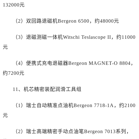
新疆维吾尔自治区哈密市伊州区建国北路劳力士售后服务中心（需提前预约）
132000元
新疆维吾尔自治区和田市和田市北京西路劳力士售后服务中心（需提前预约）
新疆维吾尔自治区胡杨河市胡杨河市胡杨路劳力士售后服务中心（需提前预约）
（2）双回路退磁机Bergeon 6500，约48000元
新疆维吾尔自治区霍尔果斯市亚欧北路劳力士售后服务中心（需提前预约）
（3）退磁测磁一体机Witschi Teslascope II，约11000
新疆维吾尔自治区喀什市解放北路劳力士售后服务中心（需提前预约）
新疆维吾尔自治区可克达拉市幸福路劳力士售后服务中心（需提前预约）
元
新疆维吾尔自治区克拉玛依市克拉玛依区友谊路劳力士售后服务中心（需提前预约）
（4）便携式充电退磁器Bergeon MAGNET-O 8804，
新疆维吾尔自治区库车市库车市文化东路劳力士售后服务中心（需提前预约）
新疆维吾尔自治区库尔勒市库尔勒市人民东路劳力士售后服务中心（需提前预约）
约7200元
新疆维吾尔自治区奎屯市团结西街劳力士售后服务中心（需提前预约）
11、机芯精密装配润滑工具组
新疆维吾尔自治区昆玉市昆泉街劳力士售后服务中心（需提前预约）
新疆维吾尔自治区沙湾市三道河子镇世纪大道南路劳力士售后服务中心（需提前预约）
（1）瑞士自动精准点油机Bergeon 7718-1A，约2100
新疆维吾尔自治区石河子市北二路劳力士售后服务中心（需提前预约）
元
新疆维吾尔自治区双河市光明路劳力士售后服务中心（需提前预约）
新疆维吾尔自治区塔城市塔城地区闻琴路劳力士售后服务中心（需提前预约）
（2）瑞士高端精密手动点油笔Bergeon 7013系列，
新疆维吾尔自治区铁门关市兴疆路劳力士售后服务中心（需提前预约）