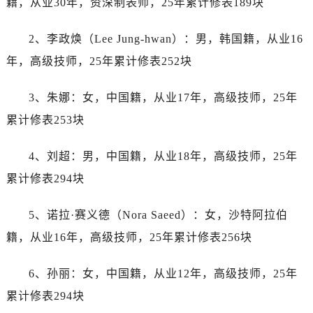
籍，从业30年，资深制表师，25年累计修表189块
辽宁省阜新市海州区解放大街劳力士售后服务中心（需提前预约）
辽宁省葫芦岛市连山区中央路劳力士售后服务中心（需提前预约）
2、李政焕（Lee Jung-hwan）：男，韩国籍，从业16
辽宁省锦州市古塔区中央大街劳力士售后服务中心（需提前预约）
年，高级技师，25年累计修表252块
辽宁省辽阳市白塔区新运大街劳力士售后服务中心（需提前预约）
辽宁省盘锦市兴隆台区石油大街劳力士售后服务中心（需提前预约）
3、朱娜：女，中国籍，从业17年，高级技师，25年
辽宁省铁岭市银州区南马路劳力士售后服务中心（需提前预约）
累计修表253块
辽宁省营口市站前区市府路与渤海大街交叉口劳力士售后服务中心（需提前预约）
辽宁省沈阳市沈河区中街路137号亨得利名表维修授权店1楼劳力士售后服务中心（需提前预约）
4、刘超：男，中国籍，从业18年，高级技师，25年
辽宁省沈阳市沈河区中街路83号亨得利名表维修授权店1楼劳力士售后服务中心（需提前预约）
累计修表294块
北京市朝阳区建国门外大街甲6号华熙国际中心D座11层1102室劳力士售后服务中心（需提前预约）
北京市东城区东长安街1号王府井东方广场W3座6层602室劳力士售后服务中心（需提前预约）
5、诺拉·赛义德（Nora Saeed）：女，沙特阿拉伯
河北省保定市竞秀区朝阳北大街北国先天下劳力士售后服务中心（需提前预约）
籍，从业16年，高级技师，25年累计修表256块
内蒙古自治区阿拉善盟市左旗土尔扈特大街劳力士售后服务中心（需提前预约）
内蒙古自治区巴彦淖尔市临河区新华街劳力士售后服务中心（需提前预约）
6、孙丽：女，中国籍，从业12年，高级技师，25年
内蒙古自治区包头市青山区幸福路甲3号王府井百货名表维修劳力士售后服务中心（需提前预约）
累计修表294块
内蒙古自治区赤峰市红山区哈达街劳力士售后服务中心（需提前预约）