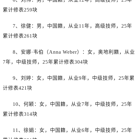
山东省济宁市任城区太白楼路劳力士售后服务中心（需提前预约）
累计修表259块
山东省莱芜市文化南路8号银座商城名表维修一楼名表维修劳力士售后服务中心（需提前预约）
山东省临沂市兰山区解放路劳力士售后服务中心（需提前预约）
7、徐健：男，中国籍，从业11年，高级技师，25年
山东省日照市东港区烟台路劳力士售后服务中心（需提前预约）
累计修表261块
山东省泰安市泰山区财源街道泰山大街劳力士售后服务中心（需提前预约）
山东省威海市环翠区新威海路89号振华商厦一楼名表维修劳力士售后服务中心（需提前预约）
8、安娜·韦伯（Anna Weber）：女，奥地利籍，从业
山东省潍坊市奎文区东风东街劳力士售后服务中心（需提前预约）
7年，中级技师，25年累计修表304块
山东省枣庄市滕州市北辛路与善国路交叉口劳力士售后服务中心（需提前预约）
山东省淄博市张店区金晶大道劳力士售后服务中心（需提前预约）
9、刘婷：女，中国籍，从业9年，中级技师，25年累
上海市黄浦区南京东路299号宏伊国际广场写字楼8层806室劳力士售后服务中心（需提前预约）
计修表421块
上海市徐汇区虹桥路3号港汇中心2座37层3705室劳力士售后服务中心（需提前预约）
浙江省杭州市上城区钱江路1366号华润大厦A座5层503-5室劳力士售后服务中心（需提前预约）
10、何颖：女，中国籍，从业7年，中级技师，25年
浙江省湖州市吴兴区劳动路劳力士售后服务中心（需提前预约）
累计修表314块
浙江省嘉兴市南湖区广益路705号嘉兴世界贸易中心A座13层1304室劳力士售后服务中心（需提前预约）
浙江省金华市金东区东市南街777号金华万达广场4号楼22楼2209室劳力士售后服务中心（需提前预约）
11、徐娟：女，中国籍，从业6年，中级技师，25年
浙江省丽水市莲都区解放街劳力士售后服务中心（需提前预约）