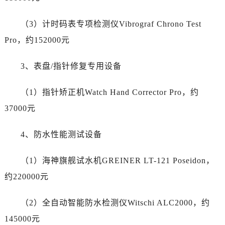
河南省平顶山市卫东区建设路劳力士售后服务中心（需提前预约）
河南省濮阳市大华龙区开州路绿城路交叉口劳力士售后服务中心（需提前预约）
（3）计时码表专项检测仪Vibrograf Chrono Test
河南省三门峡市湖滨区和平路劳力士售后服务中心（需提前预约）
Pro，约152000元
河南省商丘市梁园区神火大道劳力士售后服务中心（需提前预约）
河南省新乡市红旗区人民路劳力士售后服务中心（需提前预约）
3、表盘/指针修复专用设备
河南省信阳市浉河区东方红大道劳力士售后服务中心（需提前预约）
河南省许昌市魏都区建安大道与八龙路交叉口劳力士售后服务中心（需提前预约）
（1）指针矫正机Watch Hand Corrector Pro，约
河南省郑州市二七区民主路10号华润大厦29层2905室劳力士售后服务中心（需提前预约）
37000元
河南省周口市川汇区七一路劳力士售后服务中心（需提前预约）
河南省驻马店市驿城区乐山大道与置地大道交叉口劳力士售后服务中心（需提前预约）
4、防水性能测试设备
湖北省鄂州市鄂城区文星大道劳力士售后服务中心（需提前预约）
湖北省黄冈市黄州区赤壁大道劳力士售后服务中心（需提前预约）
（1）海神旗舰试水机GREINER LT-121 Poseidon，
湖北省黄石市黄石港区武汉路劳力士售后服务中心（需提前预约）
约220000元
湖北省荆门市东宝中天街步行街劳力士售后服务中心（需提前预约）
湖北省荆州市荆州区荆中路劳力士售后服务中心（需提前预约）
（2）全自动智能防水检测仪Witschi ALC2000，约
湖北省十堰市茅箭区人民北路劳力士售后服务中心（需提前预约）
145000元