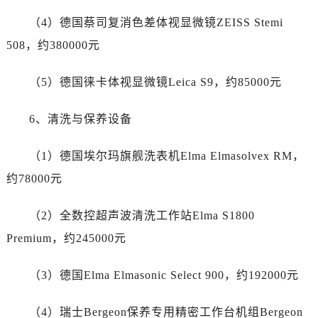
湖南省长沙市芙蓉区建湘路393号世茂环球金融中心写字楼10层1013室劳力士售后服务中心（需提前预约）
（4）德国蔡司复消色差体视显微镜ZEISS Stemi
湖南省株洲市芦淞区建设南路劳力士售后服务中心（需提前预约）
508，约380000元
甘肃省白银市白银区北京路劳力士售后服务中心（需提前预约）
甘肃省定西市安定区解放路劳力士售后服务中心（需提前预约）
（5）德国徕卡体视显微镜Leica S9，约85000元
甘肃省敦煌市沙州镇阳关中路劳力士售后服务中心（需提前预约）
甘肃省合作市人民街劳力士售后服务中心（需提前预约）
6、清洗与保养设备
甘肃省嘉峪关市雄关区新华中路劳力士售后服务中心（需提前预约）
甘肃省金昌市金川区北京路劳力士售后服务中心（需提前预约）
（1）德国埃尔玛旗舰洗表机Elma Elmasolvex RM，
甘肃省酒泉市肃州区西大街劳力士售后服务中心（需提前预约）
约78000元
甘肃省临夏市城南街道团结路劳力士售后服务中心（需提前预约）
甘肃省陇南市武都区人民路劳力士售后服务中心（需提前预约）
（2）全数控超声波清洗工作站Elma S1800
甘肃省平凉市崆峒区西大街劳力士售后服务中心（需提前预约）
Premium，约245000元
甘肃省庆阳市西峰区南大街劳力士售后服务中心（需提前预约）
甘肃省天水市秦州区民主路劳力士售后服务中心（需提前预约）
（3）德国Elma Elmasonic Select 900，约192000元
甘肃省武威市凉州区迎宾路劳力士售后服务中心（需提前预约）
甘肃省张掖市甘州区民乐北路劳力士售后服务中心（需提前预约）
（4）瑞士Bergeon保养专用精密工作台机组Bergeon