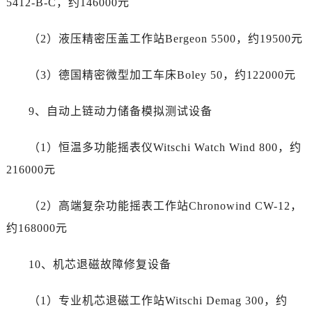
5412-B-C，约146000元
陕西省商洛市商州区州城街劳力士售后服务中心（需提前预约）
陕西省铜川市王益区红旗街劳力士售后服务中心（需提前预约）
（2）液压精密压盖工作站Bergeon 5500，约19500元
陕西省渭南市临渭区东风大街劳力士售后服务中心（需提前预约）
陕西省咸阳市秦都区沣西新城统一西路与白马河路交汇处劳力士售后服务中心（需提前预约）
（3）德国精密微型加工车床Boley 50，约122000元
陕西省延安市宝塔区中心街劳力士售后服务中心（需提前预约）
陕西省榆林市榆阳区长兴路劳力士售后服务中心（需提前预约）
9、自动上链动力储备模拟测试设备
新疆维吾尔自治区阿克苏市东大街劳力士售后服务中心（需提前预约）
新疆维吾尔自治区阿拉尔市胜利大道劳力士售后服务中心（需提前预约）
（1）恒温多功能摇表仪Witschi Watch Wind 800，约
新疆维吾尔自治区阿拉山口市友好路劳力士售后服务中心（需提前预约）
216000元
新疆维吾尔自治区阿勒泰市解放路劳力士售后服务中心（需提前预约）
新疆维吾尔自治区阿图什市光明路劳力士售后服务中心（需提前预约）
（2）高端复杂功能摇表工作站Chronowind CW-12，
新疆维吾尔自治区白杨市军垦路劳力士售后服务中心（需提前预约）
约168000元
新疆维吾尔自治区北屯市团结路劳力士售后服务中心（需提前预约）
新疆维吾尔自治区博乐市博乐市北京路劳力士售后服务中心（需提前预约）
10、机芯退磁故障修复设备
新疆维吾尔自治区昌吉市延安北路劳力士售后服务中心（需提前预约）
新疆维吾尔自治区阜康市博峰路劳力士售后服务中心（需提前预约）
（1）专业机芯退磁工作站Witschi Demag 300，约