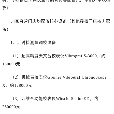
广西壮族自治区北海市海城区北京路劳力士售后服务中心（需提前预约）
算）
广西壮族自治区崇左市江州区石景林街道友谊大道与丽川路交汇处劳力士售后服务中心（需提前预约）
广西壮族自治区防城港市港口区金花茶大道劳力士售后服务中心（需提前预约）
54家直营门店均配备核心设备（其他授权门店按需配
广西壮族自治区贵港市港北区港城街道布山大道与仙衣路交叉口劳力士售后服务中心（需提前预约）
备）：
广西壮族自治区桂林市秀峰区红岭路劳力士售后服务中心（需提前预约）
广西壮族自治区河池市金城江区金城江街道朝阳路劳力士售后服务中心（需提前预约）
1、走时检测与调校设备
广西壮族自治区贺州市八步区城东街道灵峰南路劳力士售后服务中心（需提前预约）
广西壮族自治区来宾市兴宾区桂中大道劳力士售后服务中心（需提前预约）
（1）超高精度天文台校表仪Vibrograf S-3000，约
广西壮族自治区柳州市城中区中山中路劳力士售后服务中心（需提前预约）
180000元
广西壮族自治区钦州市钦南区金海湾东大街劳力士售后服务中心（需提前预约）
广西壮族自治区梧州市万秀区龙湖镇高旺路劳力士售后服务中心（需提前预约）
（2）机械表校表仪Greiner Vibrograf ChronoScope
广西壮族自治区玉林市玉州区金玉路劳力士售后服务中心（需提前预约）
X，约128000元
海南省儋州市儋州市那大镇兰洋北路劳力士售后服务中心（需提前预约）
海南省东方市八所镇解放西路劳力士售后服务中心（需提前预约）
（3）九维全功能校表仪Witschi Senior 9D，约
海南省琼海市嘉积镇东风路劳力士售后服务中心（需提前预约）
260000元
海南省三沙市西沙区西沙群岛永兴岛北京路劳力士售后服务中心（需提前预约）