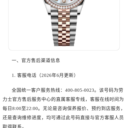
哈尔滨市道里区友谊西路600号富力中心T2座写字楼29层03室（需提前预约）
大连市中山区人民路15号国际金融大厦7层G室（需提前预约）
佛山市禅城区季华五路57号万科金融中心C座12层1205室（需提前预约）
东莞市东城街道鸿福东路1号民盈国贸中心T1写字楼9层907室（需提前预约）
无锡市梁溪区人民中路139号恒隆广场写字楼1座11层1104室（需提前预约）
南通市崇川区工农路57号圆融广场写字楼16层1603室（需提前预约）
苏州市苏州工业园区星港街199号苏州中心办公楼C座22层08室（需提前预约）
武汉市江汉区解放大道686号世界贸易大厦38层09室（需提前预约）
一、官方售后渠道信息
南宁市青秀区金湖路59号地王大厦12楼1224室（需提前预约）
合肥市蜀山区潜山路111号万象城华润大厦B座12楼03室（需提前预约）
1. 客服电话（2026年6月更新）
泉州市丰泽区宝洲路729号浦西万达中心写字楼A座7楼709室（需提前预约）
全国统一客户服务热线：400-805-0023。该号码为劳
青岛市南区山东路6号华润大厦B座22层04室（需提前预约）
烟台市芝罘区胜利路139号万达金融中心A座907室（需提前预约）
力士官方售后服务中心的直属客服专线，客服在线时间为
长春市朝阳区西安大路727号中银大厦A座(旺进大厦)18层09室（需提前预约）
每日8:00至22:00。无论是咨询保养报价、预约到店服务，
贵阳市南明区都司高架桥路33号亨特国际金融中心14楼14D（需提前预约）
还是查询维修进度，均可通过此号码直接与官方客服人员
昆明市盘龙区北京路928号同德昆明广场写字楼10层06室（需提前预约）
取得联系。