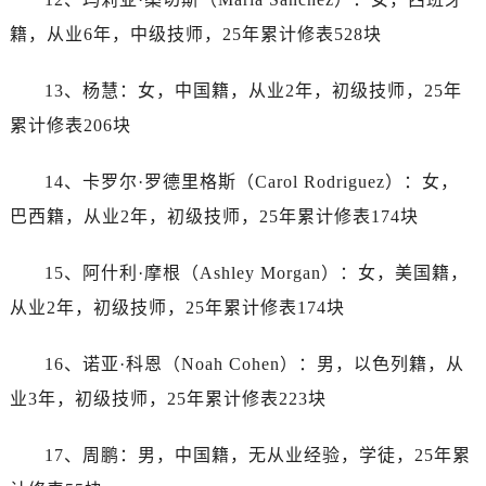
山西省长治市潞州区英雄中路劳力士售后服务中心（需提前预约）
籍，从业6年，中级技师，25年累计修表528块
山西省太原市迎泽区迎泽街道解放路15号亨得利名表维修授权店3楼劳力士售后服务中心（需提前预约）
天津市和平区赤峰道136号天津国际金融中心26层2603室劳力士售后服务中心（需提前预约）
13、杨慧：女，中国籍，从业2年，初级技师，25年
安徽省安庆市迎江区人民路劳力士售后服务中心（需提前预约）
累计修表206块
安徽省蚌埠市蚌山区淮河路劳力士售后服务中心（需提前预约）
安徽省亳州市谯城区魏武大道劳力士售后服务中心（需提前预约）
14、卡罗尔·罗德里格斯（Carol Rodriguez）：女，
安徽省池州市贵池区长江路劳力士售后服务中心（需提前预约）
巴西籍，从业2年，初级技师，25年累计修表174块
安徽省滁州市琅琊区南谯北路劳力士售后服务中心（需提前预约）
安徽省阜阳市颍州区颍州北路劳力士售后服务中心（需提前预约）
15、阿什利·摩根（Ashley Morgan）：女，美国籍，
安徽省淮北市相山区淮海路劳力士售后服务中心（需提前预约）
从业2年，初级技师，25年累计修表174块
安徽省淮南市田家庵区国庆中路劳力士售后服务中心（需提前预约）
安徽省黄山市屯溪区黄山西路劳力士售后服务中心（需提前预约）
16、诺亚·科恩（Noah Cohen）：男，以色列籍，从
安徽省六安市金安区解放中路劳力士售后服务中心（需提前预约）
业3年，初级技师，25年累计修表223块
安徽省马鞍山市雨山区湖南西路劳力士售后服务中心（需提前预约）
安徽省宿州市埇桥区人民中路劳力士售后服务中心（需提前预约）
17、周鹏：男，中国籍，无从业经验，学徒，25年累
安徽省铜陵市铜官区石城大道劳力士售后服务中心（需提前预约）