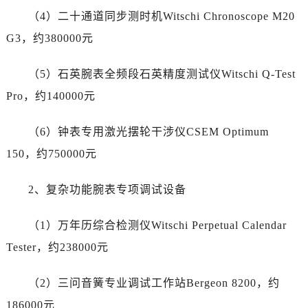
海南省三亚市吉阳区迎宾路劳力士售后服务中心（需提前预约）
（4）二十通道同步测时机Witschi Chronoscope M20
海南省万宁市万城镇解放路劳力士售后服务中心（需提前预约）
G3，约380000元
海南省文昌市文城镇教育东路劳力士售后服务中心（需提前预约）
海南省五指山市通什镇三月三大道劳力士售后服务中心（需提前预约）
（5）石英腕表全频段石英精度测试仪Witschi Q-Test
香港特别行政区尖沙咀区油尖旺区广东道劳力士售后服务中心（需提前预约）
Pro，约140000元
香港特别行政区金钟区中西区金钟道劳力士售后服务中心（需提前预约）
香港特别行政区九龙区油尖旺区弥敦道劳力士售后服务中心（需提前预约）
（6）钟表专用激光摆轮干涉仪CSEM Optimum
香港特别行政区铜锣湾区湾仔区轩尼诗道劳力士售后服务中心（需提前预约）
150，约750000元
河南省安阳市文峰区解放大道劳力士售后服务中心（需提前预约）
河南省鹤壁市淇滨区九州路劳力士售后服务中心（需提前预约）
2、复杂功能腕表专项调试设备
河南省济源市沁园街道济水大道劳力士售后服务中心（需提前预约）
河南省焦作市解放区解放路劳力士售后服务中心（需提前预约）
（1）万年历综合检测仪Witschi Perpetual Calendar
河南省开封市鼓楼区中山路劳力士售后服务中心（需提前预约）
Tester，约238000元
河南省洛阳市西工区中州中路与解放路交叉口劳力士售后服务中心（需提前预约）
河南省漯河市源汇区交通路劳力士售后服务中心（需提前预约）
（2）三问音簧专业调试工作站Bergeon 8200，约
河南省南阳市宛城区范蠡东路与南都路交叉口劳力士售后服务中心（需提前预约）
186000元