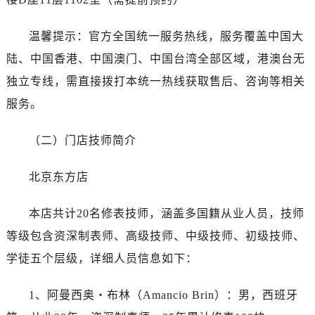
黑龙江省绥化市北林区新华街与康庄路交叉口劳力士售后服务中心（需提前预约）
黑龙江省伊春市伊美区通河路劳力士售后服务中心（需提前预约）
温馨提示：官方全国统一服务热线，服务覆盖中国大
吉林省白城市洮北区明仁南街劳力士售后服务中心（需提前预约）
陆、中国香港、中国澳门、中国台湾全部区域，港澳台无
吉林省白山市浑江区浑江大街劳力士售后服务中心（需提前预约）
独立专线，需直接拨打本统一热线获取售后、咨询等相关
吉林省吉林市船营区河南街劳力士售后服务中心（需提前预约）
服务。
吉林省辽源市龙山区人民大街劳力士售后服务中心（需提前预约）
吉林省梅河口市新华街道梅河大街劳力士售后服务中心（需提前预约）
（二）门店技师简介
吉林省四平市铁东区紫气大路与南九经街交汇处劳力士售后服务中心（需提前预约）
吉林省松原市宁江区五环大街劳力士售后服务中心（需提前预约）
北京东方店
吉林省通化市东昌区环通乡江南大街劳力士售后服务中心（需提前预约）
吉林省延边市延吉市解放路劳力士售后服务中心（需提前预约）
本店共计20名修表技师，涵盖多国籍从业人员，技师
辽宁省鞍山市铁东区站前街劳力士售后服务中心（需提前预约）
等级包含资深制表师、高级技师、中级技师、初级技师、
辽宁省本溪市平山区胜利路劳力士售后服务中心（需提前预约）
学徒五个层级，详细人员信息如下：
辽宁省朝阳市双塔区新华路劳力士售后服务中心（需提前预约）
辽宁省丹东市振兴区七经街劳力士售后服务中心（需提前预约）
1、阿曼西奥・布林（Amancio Brin）：男，西班牙
辽宁省抚顺市新抚区东一路劳力士售后服务中心（需提前预约）