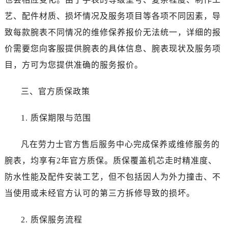
江苏省南通市崇川区工农路57号圆融广场写字楼16层1603室劳力士售后服务中心（需提前预约）
艺、配件材质、损坏情况及服务项目等各项不同因素，导
江苏省苏州市苏州工业园区 星港街199号苏州中心办公楼C座22层08室劳力士售后服务中心（需提前预约）
致每款腕表不同情况的维修保养报价无法统一，详细的报
湖北省武汉市江汉区解放大道686号世界贸易大厦38层09室劳力士售后服务中心（需提前预约）
广西省南宁市青秀区金湖路59号地王大厦12楼1224室劳力士售后服务中心（需提前预约）
价需要您向客服提供腕表的具体信息、腕表现状及服务项
安徽省合肥市蜀山区潜山路111号万象城华润大厦B座12楼03室劳力士售后服务中心（需提前预约）
目，方可为您提供准确的服务报价。
福建省泉州市丰泽区宝洲路729号浦西万达中心写字楼A座7楼709室劳力士售后服务中心（需提前预约）
山东省青岛市南区山东路6号华润大厦B座22层04室劳力士售后服务中心（需提前预约）
三、官方质保政策
山东省烟台市芝罘区胜利路139号万达金融中心A座907室劳力士售后服务中心（需提前预约）
1. 质保期限与范围
吉林省长春市朝阳区西安大路727号中银大厦A座(旺进大厦)18层09室劳力士售后服务中心（需提前预约）
贵州省贵阳市南明区都司高架桥路33号亨特国际金融中心14楼14D劳力士售后服务中心（需提前预约）
凡在劳力士官方售后服务中心完成保养或维修服务的
云南省昆明市盘龙区北京路928号同德昆明广场写字楼10层06室劳力士售后服务中心（需提前预约）
腕表，均享有2年官方质保。质保覆盖机芯走时精准度、
河北省石家庄市长安区中山东路39号勒泰中心写字楼B座13层07室劳力士售后服务中心（需提前预约）
陕西省西安市碑林区南关正街88号华侨城长安国际中心E座6楼10室劳力士售后服务中心（需提前预约）
防水性能及配件安装工艺，但不包括因人为外力撞击、不
海南省海口市龙华区金贸东路5号海口华润大厦B座17层1707室劳力士售后服务中心（需提前预约）
当使用或未经官方认可的第三方拆修导致的损坏。
河北省唐山市路南区新华东道100号万达广场写字楼A座10层1002室劳力士售后服务中心（需提前预约）
台州市椒江区东海大道1800号腾达中心东1幢20楼2002室劳力士售后服务中心（需提前预约）
2. 质保服务流程