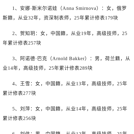
江苏省扬州市邗江区国展路29号星耀天地写字楼1号楼18层1803室劳力士售后服务中心（需提前预约）
1、安娜·斯米尔诺娃（Anna Smirnova）：女，俄罗
江苏省镇江市京口区中山东路劳力士售后服务中心（需提前预约）
斯籍，从业32年，资深制表师，25年累计修表179块
江西省抚州市临川区赣东大道劳力士售后服务中心（需提前预约）
江西省赣州市章贡区文清路劳力士售后服务中心（需提前预约）
2、贺知玥：女，中国籍，从业19年，高级技师，25
江西省吉安市吉州区井冈山大道劳力士售后服务中心（需提前预约）
年累计修表257块
江西省景德镇市珠山区珠山中路劳力士售后服务中心（需提前预约）
江西省九江市浔阳区浔阳路劳力士售后服务中心（需提前预约）
3、阿诺德·巴克（Arnold Bakker）：男，荷兰籍，从
江西省南昌市红谷滩新区红谷中大道998号绿地双子塔（中央广场）A1座办公楼14层1407室劳力士售后服务中心（需提前预约）
业14年，高级技师，25年累计修表289块
江西省萍乡市安源区萍安北大道与康庄路交叉口劳力士售后服务中心（需提前预约）
江西省上饶市信州区滨江西路劳力士售后服务中心（需提前预约）
4、王雪：女，中国籍，从业13年，高级技师，25年
江西省新余市渝水区北湖西路劳力士售后服务中心（需提前预约）
累计修表277块
江西省宜春市袁州区中山中路劳力士售后服务中心（需提前预约）
江西省鹰潭市月湖区胜利东路劳力士售后服务中心（需提前预约）
5、刘萍：女，中国籍，从业14年，高级技师，25年
山东省德州市德城区东风中路劳力士售后服务中心（需提前预约）
累计修表256块
山东省东营市东营区济南路劳力士售后服务中心（需提前预约）
山东省济南市历下区经十路11111号华润中心写字楼（万象城）15层1508室劳力士售后服务中心（需提前预约）
6、刘伟：男，中国籍，从业12年，高级技师，25年