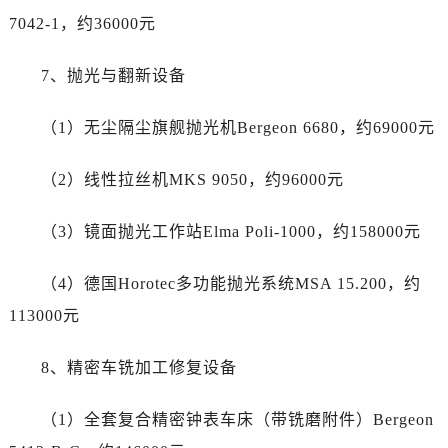
宁夏回族自治区固原市原州区文化街劳力士售后服务中心（需提前预约）
7042-1，约36000元
宁夏回族自治区石嘴山市大武口区贺兰山路劳力士售后服务中心（需提前预约）
宁夏回族自治区吴忠市利通区开元大道劳力士售后服务中心（需提前预约）
7、抛光与翻新设备
宁夏回族自治区银川市兴庆区新华东路97号新百中心C馆一层C1-18号商铺劳力士售后服务中心（需提前预约）
宁夏回族自治区中卫市沙坡头区鼓楼东街劳力士售后服务中心（需提前预约）
（1）无尘隔尘旗舰抛光机Bergeon 6680，约69000元
青海省果洛藏族自治州玛沁县团结路劳力士售后服务中心（需提前预约）
青海省海北藏族自治州海晏县将军路劳力士售后服务中心（需提前预约）
（2）线性拉丝机MKS 9050，约96000元
青海省海东市乐都区滨河路劳力士售后服务中心（需提前预约）
（3）镜面抛光工作站Elma Poli-1000，约158000元
青海省海南藏族自治州共和县青海湖大街劳力士售后服务中心（需提前预约）
青海省海西蒙古族藏族自治州德令哈市柴达木路劳力士售后服务中心（需提前预约）
（4）德国Horotec多功能抛光系统MSA 15.200，约
青海省黄南藏族自治州同仁市德合隆路劳力士售后服务中心（需提前预约）
113000元
青海省西宁市城西区海湖新区西关大道劳力士售后服务中心（需提前预约）
青海省玉树藏族自治州结古镇胜利路劳力士售后服务中心（需提前预约）
8、精密车铣加工修复设备
陕西省安康市汉滨区金州路劳力士售后服务中心（需提前预约）
陕西省宝鸡市渭滨区经二路劳力士售后服务中心（需提前预约）
（1）全套复合精密钟表车床（带铣磨附件）Bergeon
陕西省汉中市汉台区北大街劳力士售后服务中心（需提前预约）