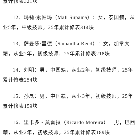
累计修表321块
浙江省宁波市江北区大闸南路500号来福士广场办公楼20层2009室劳力士售后服务中心（需提前预约）
浙江省衢州市柯城区上街劳力士售后服务中心（需提前预约）
12、玛莉·素帕玛（Mali Supama）：女，泰国籍，从
浙江省绍兴市越城区胜利东路379号世茂天际中心写字楼8层805室劳力士售后服务中心（需提前预约）
业5年，中级技师，25年累计修表314块
浙江省舟山市定海区解放东路劳力士售后服务中心（需提前预约）
澳门特别行政区大堂区议事亭前地（新马路）劳力士售后服务中心（需提前预约）
13、萨曼莎·里德（Samantha Reed）：女，加拿大
澳门特别行政区风顺堂区南湾大马路劳力士售后服务中心（需提前预约）
籍，从业2年，初级技师，25年累计修表218块
澳门特别行政区花地玛堂区关闸广场劳力士售后服务中心（需提前预约）
澳门特别行政区花王堂区大三巴商圈劳力士售后服务中心（需提前预约）
14、刘明：男，中国籍，从业2年，初级技师，25年
澳门特别行政区嘉模堂区官也街劳力士售后服务中心（需提前预约）
累计修表254块
澳门省路氹城市金光大道劳力士售后服务中心（需提前预约）
澳门特别行政区望德堂区塔石广场劳力士售后服务中心（需提前预约）
15、孙磊：男，中国籍，从业3年，初级技师，25年
福建省福州市鼓楼区五四路128-1号恒力城写字楼15层03室劳力士售后服务中心（需提前预约）
累计修表159块
福建省厦门市思明区湖滨东路95号万象城华润大厦B座11层1104室劳力士售后服务中心（需提前预约）
广东省潮州市潮安区新风路与潮汕路交汇处劳力士售后服务中心（需提前预约）
16、里卡多・莫雷拉（Ricardo Moreira）：男，巴西
广东省广州市天河区天河路230号万菱汇国际中心A塔7层704室劳力士售后服务中心（需提前预约）
籍，从业2年，初级技师，25年累计修表189块
广东省广州市越秀区环市东路371-375号世界贸易中心大厦南塔15层1507室劳力士售后服务中心（需提前预约）