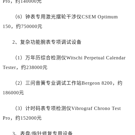
Pro，约140000元
海南省三亚市吉阳区迎宾路劳力士售后服务中心（需提前预约）
海南省万宁市万城镇解放路劳力士售后服务中心（需提前预约）
（6）钟表专用激光摆轮干涉仪CSEM Optimum
海南省文昌市文城镇教育东路劳力士售后服务中心（需提前预约）
150，约750000元
海南省五指山市通什镇三月三大道劳力士售后服务中心（需提前预约）
香港特别行政区尖沙咀区油尖旺区广东道劳力士售后服务中心（需提前预约）
2、复杂功能腕表专项调试设备
香港特别行政区金钟区中西区金钟道劳力士售后服务中心（需提前预约）
香港特别行政区九龙区油尖旺区弥敦道劳力士售后服务中心（需提前预约）
（1）万年历综合检测仪Witschi Perpetual Calendar
香港特别行政区铜锣湾区湾仔区轩尼诗道劳力士售后服务中心（需提前预约）
Tester，约238000元
河南省安阳市文峰区解放大道劳力士售后服务中心（需提前预约）
河南省鹤壁市淇滨区九州路劳力士售后服务中心（需提前预约）
（2）三问音簧专业调试工作站Bergeon 8200，约
河南省济源市沁园街道济水大道劳力士售后服务中心（需提前预约）
186000元
河南省焦作市解放区解放路劳力士售后服务中心（需提前预约）
河南省开封市鼓楼区中山路劳力士售后服务中心（需提前预约）
（3）计时码表专项检测仪Vibrograf Chrono Test
河南省洛阳市西工区中州中路与解放路交叉口劳力士售后服务中心（需提前预约）
Pro，约152000元
河南省漯河市源汇区交通路劳力士售后服务中心（需提前预约）
河南省南阳市宛城区范蠡东路与南都路交叉口劳力士售后服务中心（需提前预约）
3、表盘/指针修复专用设备