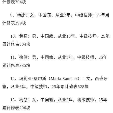
计修表304块
内蒙古自治区鄂尔多斯市东胜区伊金霍洛街劳力士售后服务中心（需提前预约）
内蒙古自治区呼伦贝尔市海拉尔区中央街劳力士售后服务中心（需提前预约）
9、杨娜：女，中国籍，从业7年，中级技师，25年累
内蒙古自治区通辽市科尔沁区明仁大街劳力士售后服务中心（需提前预约）
计修表299块
内蒙古自治区乌海市海勃湾区人民南路劳力士售后服务中心（需提前预约）
内蒙古自治区乌兰察布市集宁区恩和大街劳力士售后服务中心（需提前预约）
10、黄强：男，中国籍，从业10年，中级技师，25年
内蒙古自治区锡林郭勒盟市锡林浩特市光明街与额尔敦路交叉口劳力士售后服务中心（需提前预约）
累计修表304块
内蒙古自治区兴安盟市乌兰浩特市兴安大街劳力士售后服务中心（需提前预约）
山西省大同市平城区迎宾街劳力士售后服务中心（需提前预约）
11、徐健：男，中国籍，从业5年，中级技师，25年
山西省晋城市城区黄华街劳力士售后服务中心（需提前预约）
累计修表335块
山西省晋中市榆次区顺城街劳力士售后服务中心（需提前预约）
山西省临汾市尧都区解放路劳力士售后服务中心（需提前预约）
12、玛莉亚·桑切斯（Maria Sanchez）：女，西班牙
山西省吕梁市离石区永宁中路与建设街交叉口劳力士售后服务中心（需提前预约）
籍，从业6年，中级技师，25年累计修表528块
山西省朔州市朔城区怡西路与鄯阳西街交汇处劳力士售后服务中心（需提前预约）
山西省忻州市忻府区和平东街与七一南路交叉口劳力士售后服务中心（需提前预约）
13、杨慧：女，中国籍，从业2年，初级技师，25年
山西省阳泉市郊区平阳东街与新城大道交叉口劳力士售后服务中心（需提前预约）
累计修表206块
山西省运城市盐湖区河东街劳力士售后服务中心（需提前预约）