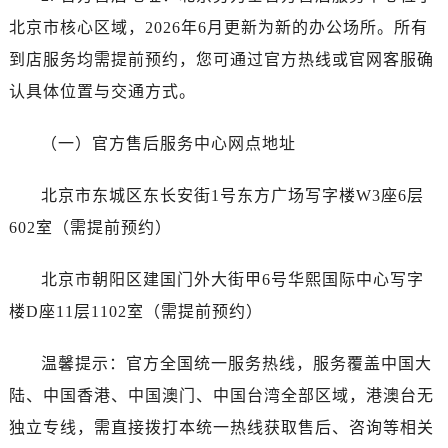
石家庄市长安区中山东路39号勒泰中心写字楼B座13层07室（需提前预约）
北京市核心区域，2026年6月更新为新的办公场所。所有
西安市碑林区南关正街88号华侨城长安国际中心E座6楼10室（需提前预约）
到店服务均需提前预约，您可通过官方热线或官网客服确
海口市龙华区金贸东路5号海口华润大厦B座17层1707室（需提前预约）
认具体位置与交通方式。
唐山市路南区新华东道100号万达广场写字楼A座10层1002室（需提前预约）
台州市椒江区东海大道1800号腾达中心东1幢20楼2002室（需提前预约）
（一）官方售后服务中心网点地址
内蒙古自治区呼和浩特市玉泉区大学西街70号华润万象城写字楼（鄂尔多斯大厦）23层2326室（需提前预约）
甘肃省兰州市七里河区西津西路16号兰州中心写字楼21层2102室（需提前预约）
北京市东城区东长安街1号东方广场写字楼W3座6层
黑龙江省大庆市萨尔图区会战大街劳力士售后服务中心（需提前预约）
602室（需提前预约）
黑龙江省鹤岗市向阳区红军路劳力士售后服务中心（需提前预约）
黑龙江省黑河市爱辉区中央街劳力士售后服务中心（需提前预约）
北京市朝阳区建国门外大街甲6号华熙国际中心写字
黑龙江省鸡西市鸡冠区红军路劳力士售后服务中心（需提前预约）
楼D座11层1102室（需提前预约）
黑龙江省佳木斯市向阳区长安路劳力士售后服务中心（需提前预约）
黑龙江省牡丹江市东安区太平路劳力士售后服务中心（需提前预约）
温馨提示：官方全国统一服务热线，服务覆盖中国大
黑龙江省七台河市桃山区大同街劳力士售后服务中心（需提前预约）
陆、中国香港、中国澳门、中国台湾全部区域，港澳台无
黑龙江省齐齐哈尔市龙沙区龙华路劳力士售后服务中心（需提前预约）
独立专线，需直接拨打本统一热线获取售后、咨询等相关
黑龙江省双鸭山市尖山区新兴大街劳力士售后服务中心（需提前预约）