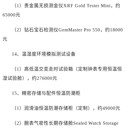
四川省达州市通川区中心广场、老车坝劳力士售后服务中心（需提前预约）
（1）贵金属无损测金仪XRF Gold Tester Mini，约
四川省德阳市旌阳区长江西路、南街劳力士售后服务中心（需提前预约）
65000元
四川省甘孜州市康定市情歌广场、箭炉街劳力士售后服务中心（需提前预约）
四川省广安市广安区建安南路劳力士售后服务中心（需提前预约）
（2）钻石宝石检测仪GemMaster Pro 550，约18000
四川省广元市利州区老城南北街、东大街劳力士售后服务中心（需提前预约）
元
四川省乐山市市中区嘉定中路劳力士售后服务中心（需提前预约）
四川省凉山州市西昌市大巷口下街劳力士售后服务中心（需提前预约）
14、温湿度环境模拟测试设备
四川省泸州市江阳区治平路劳力士售后服务中心（需提前预约）
四川省眉山市东坡区三苏路劳力士售后服务中心（需提前预约）
（1）高低温交变走时试验箱（定制钟表专用恒温恒
四川省绵阳市涪城区翠花街劳力士售后服务中心（需提前预约）
湿试验舱），约276000元
四川省南充市高坪区江东大道劳力士售后服务中心（需提前预约）
四川省内江市东兴区汉安大道劳力士售后服务中心（需提前预约）
15、精密存储与配件恒温防潮柜
四川省攀枝花市东区三线大道北段劳力士售后服务中心（需提前预约）
四川省遂宁市船山区香林南路劳力士售后服务中心（需提前预约）
（1）润滑油恒温防潮存储柜（定制），约49000元
四川省雅安市雨城区熊猫大道劳力士售后服务中心（需提前预约）
（2）腕表气密性长期存储舱Sealed Watch Storage
四川省宜宾市翠屏区长翠路劳力士售后服务中心（需提前预约）