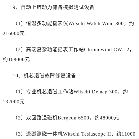
陕西省商洛市商州区州城街劳力士售后服务中心（需提前预约）
9、自动上链动力储备模拟测试设备
陕西省铜川市王益区红旗街劳力士售后服务中心（需提前预约）
陕西省渭南市临渭区东风大街劳力士售后服务中心（需提前预约）
（1）恒温多功能摇表仪Witschi Watch Wind 800，约
陕西省咸阳市秦都区沣西新城统一西路与白马河路交汇处劳力士售后服务中心（需提前预约）
216000元
陕西省延安市宝塔区中心街劳力士售后服务中心（需提前预约）
陕西省榆林市榆阳区长兴路劳力士售后服务中心（需提前预约）
（2）高端复杂功能摇表工作站Chronowind CW-12，
新疆维吾尔自治区阿克苏市东大街劳力士售后服务中心（需提前预约）
约168000元
新疆维吾尔自治区阿拉尔市胜利大道劳力士售后服务中心（需提前预约）
新疆维吾尔自治区阿拉山口市友好路劳力士售后服务中心（需提前预约）
10、机芯退磁故障修复设备
新疆维吾尔自治区阿勒泰市解放路劳力士售后服务中心（需提前预约）
新疆维吾尔自治区阿图什市光明路劳力士售后服务中心（需提前预约）
（1）专业机芯退磁工作站Witschi Demag 300，约
新疆维吾尔自治区白杨市军垦路劳力士售后服务中心（需提前预约）
132000元
新疆维吾尔自治区北屯市团结路劳力士售后服务中心（需提前预约）
新疆维吾尔自治区博乐市博乐市北京路劳力士售后服务中心（需提前预约）
（2）双回路退磁机Bergeon 6500，约48000元
新疆维吾尔自治区昌吉市延安北路劳力士售后服务中心（需提前预约）
新疆维吾尔自治区阜康市博峰路劳力士售后服务中心（需提前预约）
（3）退磁测磁一体机Witschi Teslascope II，约11000