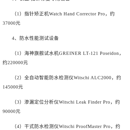
河南省平顶山市卫东区建设路劳力士售后服务中心（需提前预约）
河南省濮阳市大华龙区开州路绿城路交叉口劳力士售后服务中心（需提前预约）
（1）指针矫正机Watch Hand Corrector Pro，约
河南省三门峡市湖滨区和平路劳力士售后服务中心（需提前预约）
37000元
河南省商丘市梁园区神火大道劳力士售后服务中心（需提前预约）
河南省新乡市红旗区人民路劳力士售后服务中心（需提前预约）
4、防水性能测试设备
河南省信阳市浉河区东方红大道劳力士售后服务中心（需提前预约）
河南省许昌市魏都区建安大道与八龙路交叉口劳力士售后服务中心（需提前预约）
（1）海神旗舰试水机GREINER LT-121 Poseidon，
河南省郑州市二七区民主路10号华润大厦29层2905室劳力士售后服务中心（需提前预约）
约220000元
河南省周口市川汇区七一路劳力士售后服务中心（需提前预约）
河南省驻马店市驿城区乐山大道与置地大道交叉口劳力士售后服务中心（需提前预约）
（2）全自动智能防水检测仪Witschi ALC2000，约
湖北省鄂州市鄂城区文星大道劳力士售后服务中心（需提前预约）
145000元
湖北省黄冈市黄州区赤壁大道劳力士售后服务中心（需提前预约）
湖北省黄石市黄石港区武汉路劳力士售后服务中心（需提前预约）
（3）渗漏定位分析仪Witschi Leak Finder Pro，约
湖北省荆门市东宝中天街步行街劳力士售后服务中心（需提前预约）
90000元
湖北省荆州市荆州区荆中路劳力士售后服务中心（需提前预约）
湖北省十堰市茅箭区人民北路劳力士售后服务中心（需提前预约）
（4）干式防水检测仪Witschi ProofMaster Pro，约