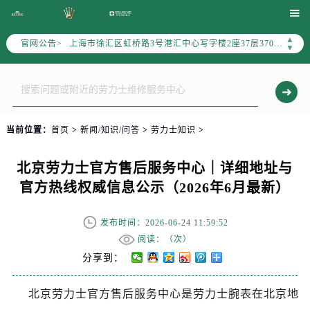
北京市朝阳区建国门外大街甲6号华熙国际中心写字楼D座11层1102室（需提前预约）

天津市和平区赤峰道136号天津国际金融中心写字楼26层2603室（需提前预约）
▲
官网公告>
上海市徐汇区虹桥路3号港汇中心写字楼2座37层3705室（需提前预约）
▼
上海市黄浦区南京东路299号宏伊国际广场写字楼8层806室（需提前预约）
南京市秦淮区中山南路1号（新街口）南京中心写字楼22层C1-1室（需提前预约）
常州市新北区龙锦路1590号现代传媒中心写字楼5号楼10层1008室（需提前预约）
徐州市鼓楼区淮海东路29号苏宁广场IFC国际金融中心写字楼35层3508室（需提前预约）
当前位置：
首页
>
新闻/知识/问答
>
劳力士知识
>
扬州市邗江区国展路29号星耀天地写字楼1号楼18层1803室（需提前预约）
盐城市盐都区世纪大道5号盐城金融城写字楼1号楼16层1604室（需提前预约）
北京劳力士官方售后服务中心｜详细地址与
泰州市海陵区永定东路399号置地商务中心东塔写字楼（华润万象城）17层1706室（需提前预约）
官方热线权威信息公示（2026年6月最新）
宁波市江北区大闸南路500号来福士广场办公楼20层2009室（需提前预约）
杭州市上城区钱江路1366号华润大厦写字楼A座5层503-5室（需提前预约）
发布时间：2026-06-24 11:59:52
金华市金东区东市南街777号金华万达广场写字楼4号楼22层2209室（需提前预约）
阅读：（
次）
绍兴市越城区胜利东路379号世茂天际中心写字楼8层805室（需提前预约）
分享到：
嘉兴市南湖区广益路705号嘉兴世界贸易中心写字楼A座13层1304室（需提前预约）
北京劳力士官方售后服务中心是劳力士腕表在北京地
南昌市红谷滩新区红谷中大道998号绿地双子塔（中央广场）A1座办公楼14层07室（需提前预约）