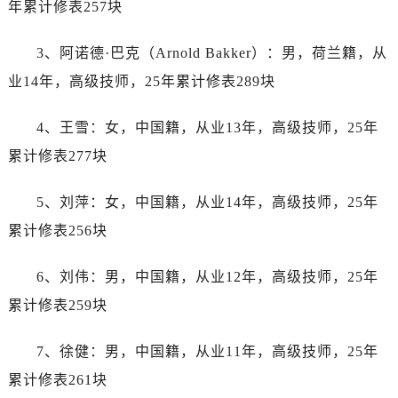
年累计修表257块
江苏省扬州市邗江区国展路29号星耀天地写字楼1号楼18层1803室劳力士售后服务中心（需提前预约）
江苏省镇江市京口区中山东路劳力士售后服务中心（需提前预约）
3、阿诺德·巴克（Arnold Bakker）：男，荷兰籍，从
江西省抚州市临川区赣东大道劳力士售后服务中心（需提前预约）
业14年，高级技师，25年累计修表289块
江西省赣州市章贡区文清路劳力士售后服务中心（需提前预约）
江西省吉安市吉州区井冈山大道劳力士售后服务中心（需提前预约）
4、王雪：女，中国籍，从业13年，高级技师，25年
江西省景德镇市珠山区珠山中路劳力士售后服务中心（需提前预约）
累计修表277块
江西省九江市浔阳区浔阳路劳力士售后服务中心（需提前预约）
江西省南昌市红谷滩新区红谷中大道998号绿地双子塔（中央广场）A1座办公楼14层1407室劳力士售后服务中心（需提前预约）
5、刘萍：女，中国籍，从业14年，高级技师，25年
江西省萍乡市安源区萍安北大道与康庄路交叉口劳力士售后服务中心（需提前预约）
累计修表256块
江西省上饶市信州区滨江西路劳力士售后服务中心（需提前预约）
江西省新余市渝水区北湖西路劳力士售后服务中心（需提前预约）
6、刘伟：男，中国籍，从业12年，高级技师，25年
江西省宜春市袁州区中山中路劳力士售后服务中心（需提前预约）
累计修表259块
江西省鹰潭市月湖区胜利东路劳力士售后服务中心（需提前预约）
山东省德州市德城区东风中路劳力士售后服务中心（需提前预约）
7、徐健：男，中国籍，从业11年，高级技师，25年
山东省东营市东营区济南路劳力士售后服务中心（需提前预约）
累计修表261块
山东省济南市历下区经十路11111号华润中心写字楼（万象城）15层1508室劳力士售后服务中心（需提前预约）