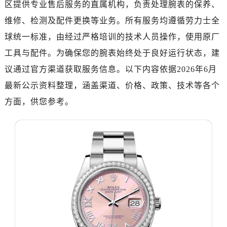
区提供专业售后服务的直属机构，负责处理腕表的保养、
济南市历下区经十路11111号华润中心写字楼（万象城）15层1508室（需提前预约）
广州市天河区天河路230号万菱汇国际中心写字楼A塔7层704室（需提前预约）
维修、检测及配件更换等业务。所有服务均遵循劳力士全
广州市越秀区环市东路371-375号世界贸易中心大厦南塔写字楼15层07室（需提前预约）
球统一标准，由经过严格培训的技术人员操作，使用原厂
深圳市罗湖区深南东路5001号华润大厦写字楼17层1701室（需提前预约）
工具与配件。为确保您的腕表始终处于良好运行状态，建
惠州市惠城区江北文昌一路7号华贸大厦写字楼1座30层05室（需提前预约）
议通过官方渠道获取服务信息。以下内容依据2026年6月
厦门市思明区湖滨东路95号华润大厦写字楼B座11层1104室（需提前预约）
最新公示资料整理，涵盖渠道、价格、政策、技术等各个
福州市鼓楼区五四路128-1号恒力城写字楼15层03室（需提前预约）
方面，供您参考。
成都市锦江区人民东路6号SAC东原中心写字楼24层2406B室（需提前预约）
重庆市江北区观音桥步行街2号融恒时代广场写字楼9层902室（需提前预约）
长沙市芙蓉区定王台街道建湘路393号世茂环球金融中心写字楼（芙蓉广场）10层13室（需提前预约）
郑州市二七区铭功路10号华润大厦写字楼29层2905室（需提前预约）
太原市迎泽区解放路15号亨得利名表服务中心（品牌授权店）3层整层（需提前预约）
沈阳市沈河区中街路137号亨得利名表服务中心（品牌授权店）1层整层（需提前预约）
沈阳市沈河区中街路83号亨得利名表服务中心（品牌授权店）1层整层（需提前预约）
乌鲁木齐市天山区红山路26号时代广场（CCMALL）C座17层17-B（需提前预约）
温州市鹿城区锦绣路1067号置信广场10层1015室（需提前预约）