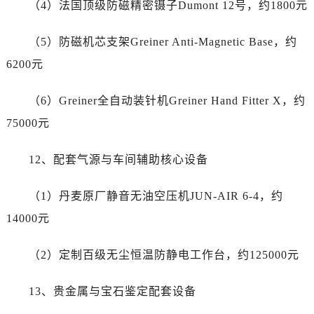
（4）法国顶级防磁精密镊子Dumont 12号，约1800元
新疆维吾尔自治区图木舒克市图木舒克市中兴街劳力士售后服务中心（需提前预约）
新疆维吾尔自治区吐鲁番市高昌区文化中路文化中路劳力士售后服务中心（需提前预约）
（5）防磁机芯支架Greiner Anti-Magnetic Base，约
新疆维吾尔自治区乌苏市乌鲁木齐北路劳力士售后服务中心（需提前预约）
6200元
新疆维吾尔自治区五家渠市长征西街劳力士售后服务中心（需提前预约）
新疆维吾尔自治区新星市东风路劳力士售后服务中心（需提前预约）
（6）Greiner全自动装针机Greiner Hand Fitter X，约
新疆维吾尔自治区伊宁市解放西路劳力士售后服务中心（需提前预约）
75000元
贵州省安顺市西秀区中华南路劳力士售后服务中心（需提前预约）
贵州省毕节市七星关区松山路劳力士售后服务中心（需提前预约）
12、配套气源与车间辅助核心设备
贵州省六盘水市钟山区钟山大道劳力士售后服务中心（需提前预约）
贵州省黔东南苗族侗族自治州凯里市北京西路劳力士售后服务中心（需提前预约）
（1）丹麦原厂静音无油空压机JUN-AIR 6-4，约
贵州省黔西南布依族苗族自治州兴义市大道与桔香路交汇处劳力士售后服务中心（需提前预约）
14000元
贵州省铜仁市碧江区民主路劳力士售后服务中心（需提前预约）
贵州省遵义市红花岗区共青大道与嵩山路交叉口劳力士售后服务中心（需提前预约）
（2）定制百级无尘恒温防静电工作台，约125000元
四川省阿坝州市马尔康市团结街劳力士售后服务中心（需提前预约）
四川省巴中市巴州区江北大道劳力士售后服务中心（需提前预约）
13、贵金属与宝石鉴定配套设备
四川省成都市锦江区人民东路6号SAC东原中心24层2406B室劳力士售后服务中心（需提前预约）