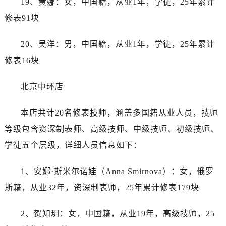
19、黄娜：女，中国籍，从业1年，学徒，25年累计
安徽省芜湖市镜湖区中山路步行街劳力士售后服务中心（需提前预约）
修表91块
安徽省宣城市宣州区叠嶂西路劳力士售后服务中心（需提前预约）
福建省龙岩市新罗区九一南路劳力士售后服务中心（需提前预约）
20、吴洋：男，中国籍，从业1年，学徒，25年累计
福建省南平市建阳区人民西路劳力士售后服务中心（需提前预约）
修表16块
福建省宁德市蕉城区天湖东路劳力士售后服务中心（需提前预约）
福建省莆田市城厢区霞林街道荔华东大道劳力士售后服务中心（需提前预约）
北京中环店
福建省三明市三元区东乾二路劳力士售后服务中心（需提前预约）
福建省漳州市龙文区步港路劳力士售后服务中心（需提前预约）
本店共计20名修表技师，涵盖多国籍从业人员，技师
江苏省常州市新北区龙锦路1590号现代传媒中心5号楼10层1008室劳力士售后服务中心（需提前预约）
等级包含资深制表师、高级技师、中级技师、初级技师、
江苏省淮安市清江浦区淮海北路劳力士售后服务中心（需提前预约）
学徒五个层级，详细人员信息如下：
江苏省连云港市海州区通灌北路劳力士售后服务中心（需提前预约）
江苏省南京市秦淮区中山南路1号南京中心22层22-C1-C3室劳力士售后服务中心（需提前预约）
1、安娜·斯米尔诺娃（Anna Smirnova）：女，俄罗
江苏省宿迁市宿城区西湖路劳力士售后服务中心（需提前预约）
斯籍，从业32年，资深制表师，25年累计修表179块
江苏省泰州市海陵区永定东路399号置地商务中心东塔（华润万象城）17层1706室劳力士售后服务中心（需提前预约）
江苏省徐州市鼓楼区淮海东路29号苏宁广场IFC国际金融中心35层3508室劳力士售后服务中心（需提前预约）
2、贺知玥：女，中国籍，从业19年，高级技师，25
江苏省盐城市盐都区世纪大道5号盐城金融城写字楼1号楼16层1604室劳力士售后服务中心（需提前预约）