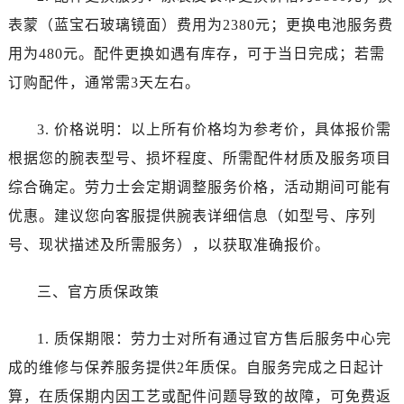
云南省临沧市临翔区世纪路劳力士售后服务中心（需提前预约）
表蒙（蓝宝石玻璃镜面）费用为2380元；更换电池服务费
云南省怒江傈僳族自治州泸水市人民路劳力士售后服务中心（需提前预约）
用为480元。配件更换如遇有库存，可于当日完成；若需
云南省普洱市思茅区振兴大道劳力士售后服务中心（需提前预约）
订购配件，通常需3天左右。
云南省曲靖市麒麟区学府路劳力士售后服务中心（需提前预约）
云南省文山壮族苗族自治州文山市东风路劳力士售后服务中心（需提前预约）
3. 价格说明：以上所有价格均为参考价，具体报价需
云南省西双版纳傣族自治州景洪市宣慰大道劳力士售后服务中心（需提前预约）
根据您的腕表型号、损坏程度、所需配件材质及服务项目
云南省玉溪市红塔区南北大街劳力士售后服务中心（需提前预约）
云南省昭通市昭阳区青年路劳力士售后服务中心（需提前预约）
综合确定。劳力士会定期调整服务价格，活动期间可能有
重庆市江北区观音桥步行街2号融恒时代广场9层902室劳力士售后服务中心（需提前预约）
优惠。建议您向客服提供腕表详细信息（如型号、序列
新疆维吾尔自治区乌鲁木齐市天山区红山路26号时代广场（CCMALL）C座17层17-B劳力士售后服务中心（需提前预约）
号、现状描述及所需服务），以获取准确报价。
浙江省温州市鹿城区锦绣路1067号置信广场10层1015室劳力士售后服务中心（需提前预约）
黑龙江省哈尔滨市道里区友谊西路600号富力中心T2座写字楼29层03室室劳力士售后服务中心（需提前预约）
三、官方质保政策
辽宁省大连市中山区人民路15号国际金融大厦7层G室劳力士售后服务中心（需提前预约）
广东省佛山市禅城区季华五路57号万科金融中心C座12层1205室劳力士售后服务中心（需提前预约）
1. 质保期限：劳力士对所有通过官方售后服务中心完
广东省东莞市东城街道鸿福东路1号民盈国贸中心T1写字楼9层907室劳力士售后服务中心（需提前预约）
成的维修与保养服务提供2年质保。自服务完成之日起计
江苏省无锡市梁溪区人民中路139号恒隆广场写字楼1座11层1104室劳力士售后服务中心（需提前预约）
算，在质保期内因工艺或配件问题导致的故障，可免费返