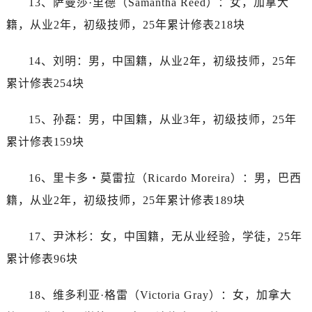
13、萨曼莎·里德（Samantha Reed）：女，加拿大
浙江省宁波市江北区大闸南路500号来福士广场办公楼20层2009室劳力士售后服务中心（需提前预约）
籍，从业2年，初级技师，25年累计修表218块
浙江省衢州市柯城区上街劳力士售后服务中心（需提前预约）
浙江省绍兴市越城区胜利东路379号世茂天际中心写字楼8层805室劳力士售后服务中心（需提前预约）
14、刘明：男，中国籍，从业2年，初级技师，25年
浙江省舟山市定海区解放东路劳力士售后服务中心（需提前预约）
累计修表254块
澳门特别行政区大堂区议事亭前地（新马路）劳力士售后服务中心（需提前预约）
澳门特别行政区风顺堂区南湾大马路劳力士售后服务中心（需提前预约）
15、孙磊：男，中国籍，从业3年，初级技师，25年
澳门特别行政区花地玛堂区关闸广场劳力士售后服务中心（需提前预约）
累计修表159块
澳门特别行政区花王堂区大三巴商圈劳力士售后服务中心（需提前预约）
澳门特别行政区嘉模堂区官也街劳力士售后服务中心（需提前预约）
16、里卡多・莫雷拉（Ricardo Moreira）：男，巴西
澳门省路氹城市金光大道劳力士售后服务中心（需提前预约）
籍，从业2年，初级技师，25年累计修表189块
澳门特别行政区望德堂区塔石广场劳力士售后服务中心（需提前预约）
福建省福州市鼓楼区五四路128-1号恒力城写字楼15层03室劳力士售后服务中心（需提前预约）
17、尹沐杉：女，中国籍，无从业经验，学徒，25年
福建省厦门市思明区湖滨东路95号万象城华润大厦B座11层1104室劳力士售后服务中心（需提前预约）
累计修表96块
广东省潮州市潮安区新风路与潮汕路交汇处劳力士售后服务中心（需提前预约）
广东省广州市天河区天河路230号万菱汇国际中心A塔7层704室劳力士售后服务中心（需提前预约）
18、维多利亚·格雷（Victoria Gray）：女，加拿大
广东省广州市越秀区环市东路371-375号世界贸易中心大厦南塔15层1507室劳力士售后服务中心（需提前预约）