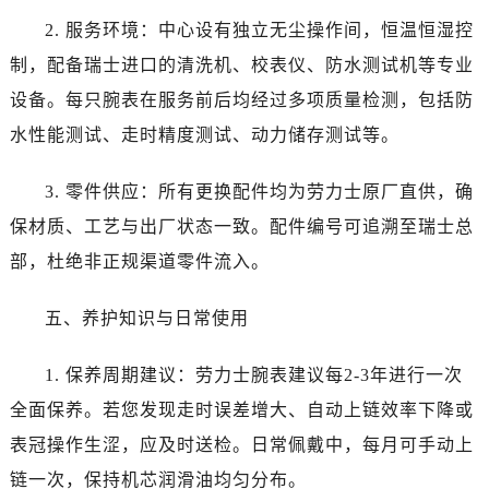
呼和浩特市玉泉区大学西街70号华润万象城写字楼（鄂尔多斯大厦）23层2326室劳力士售后服务中心（需提前预约）
2. 服务环境：中心设有独立无尘操作间，恒温恒湿控
兰州市七里河区西津西路16号兰州中心写字楼21层2102室劳力士售后服务中心（需提前预约）
制，配备瑞士进口的清洗机、校表仪、防水测试机等专业
节假日正常营业！
设备。每只腕表在服务前后均经过多项质量检测，包括防
水性能测试、走时精度测试、动力储存测试等。
3. 零件供应：所有更换配件均为劳力士原厂直供，确
保材质、工艺与出厂状态一致。配件编号可追溯至瑞士总
部，杜绝非正规渠道零件流入。
五、养护知识与日常使用
1. 保养周期建议：劳力士腕表建议每2-3年进行一次
全面保养。若您发现走时误差增大、自动上链效率下降或
表冠操作生涩，应及时送检。日常佩戴中，每月可手动上
链一次，保持机芯润滑油均匀分布。