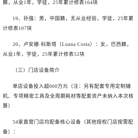
籍，从业1年，学徒，25年累计修表164块
广东省河源市源城区越王大道劳力士售后服务中心（需提前预约）
广东省惠州市惠城区江北文昌一路7号华贸大厦1座30层3005室劳力士售后服务中心（需提前预约）
19、孙强：男，中国籍，无从业经验，学徒，25年累
广东省江门市蓬江区广场西路劳力士售后服务中心（需提前预约）
计修表107块
广东省揭阳市榕城进贤门步行街劳力士售后服务中心（需提前预约）
广东省茂名市电白区水东街道迎宾大道劳力士售后服务中心（需提前预约）
20、卢安娜·科斯塔（Luana Costa）：女，巴西籍，
广东省梅州市梅江区金燕大道劳力士售后服务中心（需提前预约）
从业1年，学徒，25年累计修表52块
广东省清远市清城区湖西路劳力士售后服务中心（需提前预约）
广东省汕头市龙湖区长平路劳力士售后服务中心（需提前预约）
（三）门店设备简介
广东省汕尾市城区香洲街道园林社区翠园街劳力士售后服务中心（需提前预约）
广东省韶关市武江区芙蓉新区与老城中心交汇处劳力士售后服务中心（需提前预约）
单店设备投入超660万元（注：另有配套专用定制辅
广东省深圳市罗湖区深南东路5001号华润大厦17层1701室劳力士售后服务中心（需提前预约）
机、专项精密工具及全周期耗材等配套资产未纳入本次核
广东省阳江市江城区东风一路劳力士售后服务中心（需提前预约）
算）
广东省云浮市云城区金山路劳力士售后服务中心（需提前预约）
广东省湛江市赤坎区观海北路劳力士售后服务中心（需提前预约）
54家直营门店均配备核心设备（其他授权门店按需配
广东省肇庆市端州区信安大道与砚都大道交汇处劳力士售后服务中心（需提前预约）
备）：
广西壮族自治区百色市右江区中山二路劳力士售后服务中心（需提前预约）