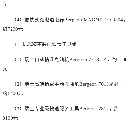
新疆维吾尔自治区哈密市伊州区建国北路劳力士售后服务中心（需提前预约）
元
新疆维吾尔自治区和田市和田市北京西路劳力士售后服务中心（需提前预约）
新疆维吾尔自治区胡杨河市胡杨河市胡杨路劳力士售后服务中心（需提前预约）
（4）便携式充电退磁器Bergeon MAGNET-O 8804，
新疆维吾尔自治区霍尔果斯市亚欧北路劳力士售后服务中心（需提前预约）
约7200元
新疆维吾尔自治区喀什市解放北路劳力士售后服务中心（需提前预约）
新疆维吾尔自治区可克达拉市幸福路劳力士售后服务中心（需提前预约）
11、机芯精密装配润滑工具组
新疆维吾尔自治区克拉玛依市克拉玛依区友谊路劳力士售后服务中心（需提前预约）
（1）瑞士自动精准点油机Bergeon 7718-1A，约2100
新疆维吾尔自治区库车市库车市文化东路劳力士售后服务中心（需提前预约）
新疆维吾尔自治区库尔勒市库尔勒市人民东路劳力士售后服务中心（需提前预约）
元
新疆维吾尔自治区奎屯市团结西街劳力士售后服务中心（需提前预约）
（2）瑞士高端精密手动点油笔Bergeon 7013系列，
新疆维吾尔自治区昆玉市昆泉街劳力士售后服务中心（需提前预约）
新疆维吾尔自治区沙湾市三道河子镇世纪大道南路劳力士售后服务中心（需提前预约）
约1400元
新疆维吾尔自治区石河子市北二路劳力士售后服务中心（需提前预约）
（3）瑞士专业级快速服务工具Bergeon 7812，约
新疆维吾尔自治区双河市光明路劳力士售后服务中心（需提前预约）
新疆维吾尔自治区塔城市塔城地区闻琴路劳力士售后服务中心（需提前预约）
3100元
新疆维吾尔自治区铁门关市兴疆路劳力士售后服务中心（需提前预约）