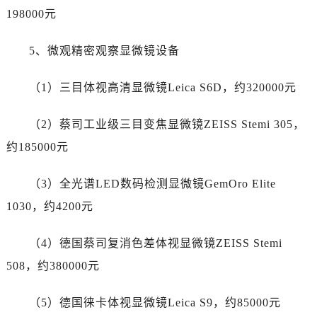
湖北省随州市曾都区青年路劳力士售后服务中心（需提前预约）
198000元
湖北省咸宁市咸安区长安大道劳力士售后服务中心（需提前预约）
湖北省襄阳市樊城区长虹路与人民路交叉口劳力士售后服务中心（需提前预约）
5、微观精密观察显微镜设备
湖北省孝感市孝南区复兴大道劳力士售后服务中心（需提前预约）
湖北省宜昌市西陵区夷陵大道与港窑路劳力士售后服务中心（需提前预约）
（1）三目体视高清显微镜Leica S6D，约320000元
湖南省常德市武陵区人民路劳力士售后服务中心（需提前预约）
（2）蔡司工业级三目变焦显微镜ZEISS Stemi 305，
湖南省郴州市北湖区国庆北路劳力士售后服务中心（需提前预约）
湖南省衡阳市雁峰区解放路劳力士售后服务中心（需提前预约）
约185000元
湖南省怀化市鹤城区迎丰中路劳力士售后服务中心（需提前预约）
（3）全光谱LED数码检测显微镜GemOro Elite
湖南省娄底市娄星区长青街劳力士售后服务中心（需提前预约）
湖南省邵阳市双清区东风路劳力士售后服务中心（需提前预约）
1030，约4200元
湖南省湘潭市雨湖区莲城大道劳力士售后服务中心（需提前预约）
（4）德国蔡司复消色差体视显微镜ZEISS Stemi
湖南省益阳市赫山区桃花仑路劳力士售后服务中心（需提前预约）
湖南省永州市冷水滩区永州大道与中兴路交叉口劳力士售后服务中心（需提前预约）
508，约380000元
湖南省岳阳市岳阳楼区东茅岭路劳力士售后服务中心（需提前预约）
（5）德国徕卡体视显微镜Leica S9，约85000元
湖南省张家界市永定区解放路劳力士售后服务中心（需提前预约）