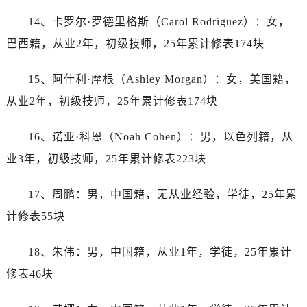
山西省长治市潞州区英雄中路劳力士售后服务中心（需提前预约）
14、卡罗尔·罗德里格斯（Carol Rodriguez）：女，
山西省太原市迎泽区迎泽街道解放路15号亨得利名表维修授权店3楼劳力士售后服务中心（需提前预约）
巴西籍，从业2年，初级技师，25年累计修表174块
天津市和平区赤峰道136号天津国际金融中心26层2603室劳力士售后服务中心（需提前预约）
安徽省安庆市迎江区人民路劳力士售后服务中心（需提前预约）
15、阿什利·摩根（Ashley Morgan）：女，美国籍，
安徽省蚌埠市蚌山区淮河路劳力士售后服务中心（需提前预约）
从业2年，初级技师，25年累计修表174块
安徽省亳州市谯城区魏武大道劳力士售后服务中心（需提前预约）
安徽省池州市贵池区长江路劳力士售后服务中心（需提前预约）
16、诺亚·科恩（Noah Cohen）：男，以色列籍，从
安徽省滁州市琅琊区南谯北路劳力士售后服务中心（需提前预约）
业3年，初级技师，25年累计修表223块
安徽省阜阳市颍州区颍州北路劳力士售后服务中心（需提前预约）
安徽省淮北市相山区淮海路劳力士售后服务中心（需提前预约）
17、周鹏：男，中国籍，无从业经验，学徒，25年累
安徽省淮南市田家庵区国庆中路劳力士售后服务中心（需提前预约）
计修表55块
安徽省黄山市屯溪区黄山西路劳力士售后服务中心（需提前预约）
安徽省六安市金安区解放中路劳力士售后服务中心（需提前预约）
18、朱伟：男，中国籍，从业1年，学徒，25年累计
安徽省马鞍山市雨山区湖南西路劳力士售后服务中心（需提前预约）
修表46块
安徽省宿州市埇桥区人民中路劳力士售后服务中心（需提前预约）
安徽省铜陵市铜官区石城大道劳力士售后服务中心（需提前预约）