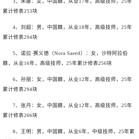
3、朱娜：女，中国籍，从业17年，高级技师，25年
辽宁省阜新市海州区解放大街劳力士售后服务中心（需提前预约）
累计修表253块
辽宁省葫芦岛市连山区中央路劳力士售后服务中心（需提前预约）
辽宁省锦州市古塔区中央大街劳力士售后服务中心（需提前预约）
4、刘超：男，中国籍，从业18年，高级技师，25年
辽宁省辽阳市白塔区新运大街劳力士售后服务中心（需提前预约）
累计修表294块
辽宁省盘锦市兴隆台区石油大街劳力士售后服务中心（需提前预约）
辽宁省铁岭市银州区南马路劳力士售后服务中心（需提前预约）
5、诺拉·赛义德（Nora Saeed）：女，沙特阿拉伯
辽宁省营口市站前区市府路与渤海大街交叉口劳力士售后服务中心（需提前预约）
籍，从业16年，高级技师，25年累计修表256块
辽宁省沈阳市沈河区中街路137号亨得利名表维修授权店1楼劳力士售后服务中心（需提前预约）
辽宁省沈阳市沈河区中街路83号亨得利名表维修授权店1楼劳力士售后服务中心（需提前预约）
6、孙丽：女，中国籍，从业12年，高级技师，25年
北京市朝阳区建国门外大街甲6号华熙国际中心D座11层1102室劳力士售后服务中心（需提前预约）
累计修表294块
北京市东城区东长安街1号王府井东方广场W3座6层602室劳力士售后服务中心（需提前预约）
河北省保定市竞秀区朝阳北大街北国先天下劳力士售后服务中心（需提前预约）
7、张丹：女，中国籍，从业12年，高级技师，25年
内蒙古自治区阿拉善盟市左旗土尔扈特大街劳力士售后服务中心（需提前预约）
累计修表266块
内蒙古自治区巴彦淖尔市临河区新华街劳力士售后服务中心（需提前预约）
内蒙古自治区包头市青山区幸福路甲3号王府井百货名表维修劳力士售后服务中心（需提前预约）
8、王明：男，中国籍，从业6年，中级技师，25年累
内蒙古自治区赤峰市红山区哈达街劳力士售后服务中心（需提前预约）