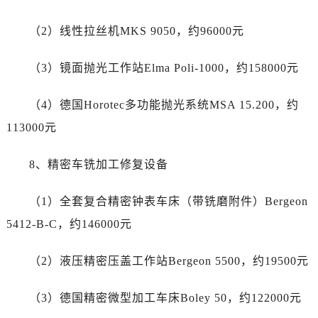
宁夏回族自治区固原市原州区文化街劳力士售后服务中心（需提前预约）
宁夏回族自治区石嘴山市大武口区贺兰山路劳力士售后服务中心（需提前预约）
（2）线性拉丝机MKS 9050，约96000元
宁夏回族自治区吴忠市利通区开元大道劳力士售后服务中心（需提前预约）
宁夏回族自治区银川市兴庆区新华东路97号新百中心C馆一层C1-18号商铺劳力士售后服务中心（需提前预约）
（3）镜面抛光工作站Elma Poli-1000，约158000元
宁夏回族自治区中卫市沙坡头区鼓楼东街劳力士售后服务中心（需提前预约）
（4）德国Horotec多功能抛光系统MSA 15.200，约
青海省果洛藏族自治州玛沁县团结路劳力士售后服务中心（需提前预约）
青海省海北藏族自治州海晏县将军路劳力士售后服务中心（需提前预约）
113000元
青海省海东市乐都区滨河路劳力士售后服务中心（需提前预约）
8、精密车铣加工修复设备
青海省海南藏族自治州共和县青海湖大街劳力士售后服务中心（需提前预约）
青海省海西蒙古族藏族自治州德令哈市柴达木路劳力士售后服务中心（需提前预约）
（1）全套复合精密钟表车床（带铣磨附件）Bergeon
青海省黄南藏族自治州同仁市德合隆路劳力士售后服务中心（需提前预约）
5412-B-C，约146000元
青海省西宁市城西区海湖新区西关大道劳力士售后服务中心（需提前预约）
青海省玉树藏族自治州结古镇胜利路劳力士售后服务中心（需提前预约）
（2）液压精密压盖工作站Bergeon 5500，约19500元
陕西省安康市汉滨区金州路劳力士售后服务中心（需提前预约）
陕西省宝鸡市渭滨区经二路劳力士售后服务中心（需提前预约）
（3）德国精密微型加工车床Boley 50，约122000元
陕西省汉中市汉台区北大街劳力士售后服务中心（需提前预约）