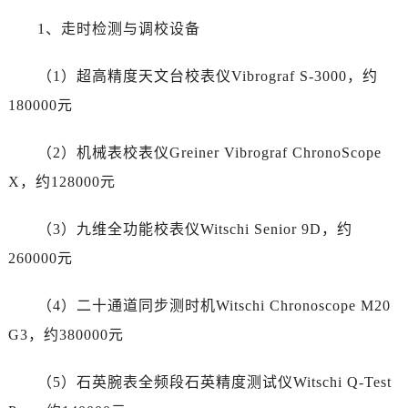
广西壮族自治区北海市海城区北京路劳力士售后服务中心（需提前预约）
1、走时检测与调校设备
广西壮族自治区崇左市江州区石景林街道友谊大道与丽川路交汇处劳力士售后服务中心（需提前预约）
广西壮族自治区防城港市港口区金花茶大道劳力士售后服务中心（需提前预约）
（1）超高精度天文台校表仪Vibrograf S-3000，约
广西壮族自治区贵港市港北区港城街道布山大道与仙衣路交叉口劳力士售后服务中心（需提前预约）
180000元
广西壮族自治区桂林市秀峰区红岭路劳力士售后服务中心（需提前预约）
广西壮族自治区河池市金城江区金城江街道朝阳路劳力士售后服务中心（需提前预约）
（2）机械表校表仪Greiner Vibrograf ChronoScope
广西壮族自治区贺州市八步区城东街道灵峰南路劳力士售后服务中心（需提前预约）
X，约128000元
广西壮族自治区来宾市兴宾区桂中大道劳力士售后服务中心（需提前预约）
广西壮族自治区柳州市城中区中山中路劳力士售后服务中心（需提前预约）
（3）九维全功能校表仪Witschi Senior 9D，约
广西壮族自治区钦州市钦南区金海湾东大街劳力士售后服务中心（需提前预约）
260000元
广西壮族自治区梧州市万秀区龙湖镇高旺路劳力士售后服务中心（需提前预约）
广西壮族自治区玉林市玉州区金玉路劳力士售后服务中心（需提前预约）
（4）二十通道同步测时机Witschi Chronoscope M20
海南省儋州市儋州市那大镇兰洋北路劳力士售后服务中心（需提前预约）
G3，约380000元
海南省东方市八所镇解放西路劳力士售后服务中心（需提前预约）
海南省琼海市嘉积镇东风路劳力士售后服务中心（需提前预约）
（5）石英腕表全频段石英精度测试仪Witschi Q-Test
海南省三沙市西沙区西沙群岛永兴岛北京路劳力士售后服务中心（需提前预约）