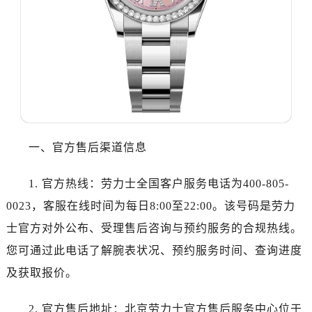
哈尔滨市道里区友谊西路600号富力中心T2座写字楼29层03室（需提前预约）
大连市中山区人民路15号国际金融大厦7层G室（需提前预约）
佛山市禅城区季华五路57号万科金融中心C座12层1205室（需提前预约）
东莞市东城街道鸿福东路1号民盈国贸中心T1写字楼9层907室（需提前预约）
无锡市梁溪区人民中路139号恒隆广场写字楼1座11层1104室（需提前预约）
南通市崇川区工农路57号圆融广场写字楼16层1603室（需提前预约）
苏州市苏州工业园区星港街199号苏州中心办公楼C座22层08室（需提前预约）
武汉市江汉区解放大道686号世界贸易大厦38层09室（需提前预约）
一、官方售后渠道信息
南宁市青秀区金湖路59号地王大厦12楼1224室（需提前预约）
合肥市蜀山区潜山路111号万象城华润大厦B座12楼03室（需提前预约）
1. 官方热线：劳力士全国客户服务电话为400-805-
泉州市丰泽区宝洲路729号浦西万达中心写字楼A座7楼709室（需提前预约）
0023，客服在线时间为每日8:00至22:00。该号码是劳力
青岛市南区山东路6号华润大厦B座22层04室（需提前预约）
士官方对外公布、受理售后咨询与预约服务的合规热线。
烟台市芝罘区胜利路139号万达金融中心A座907室（需提前预约）
您可通过此电话了解腕表状况、预约服务时间、查询进度
长春市朝阳区西安大路727号中银大厦A座(旺进大厦)18层09室（需提前预约）
及获取报价。
贵阳市南明区都司高架桥路33号亨特国际金融中心14楼14D（需提前预约）
昆明市盘龙区北京路928号同德昆明广场写字楼10层06室（需提前预约）
2. 官方售后地址：北京劳力士官方售后服务中心位于