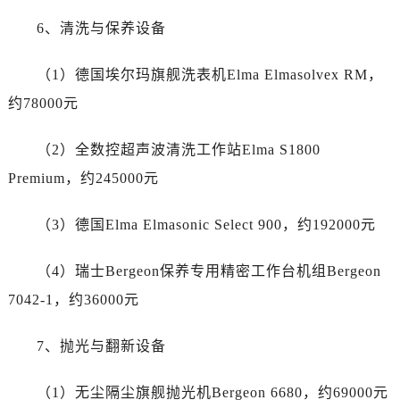
湖南省长沙市芙蓉区建湘路393号世茂环球金融中心写字楼10层1013室劳力士售后服务中心（需提前预约）
6、清洗与保养设备
湖南省株洲市芦淞区建设南路劳力士售后服务中心（需提前预约）
甘肃省白银市白银区北京路劳力士售后服务中心（需提前预约）
（1）德国埃尔玛旗舰洗表机Elma Elmasolvex RM，
甘肃省定西市安定区解放路劳力士售后服务中心（需提前预约）
约78000元
甘肃省敦煌市沙州镇阳关中路劳力士售后服务中心（需提前预约）
甘肃省合作市人民街劳力士售后服务中心（需提前预约）
（2）全数控超声波清洗工作站Elma S1800
甘肃省嘉峪关市雄关区新华中路劳力士售后服务中心（需提前预约）
Premium，约245000元
甘肃省金昌市金川区北京路劳力士售后服务中心（需提前预约）
甘肃省酒泉市肃州区西大街劳力士售后服务中心（需提前预约）
（3）德国Elma Elmasonic Select 900，约192000元
甘肃省临夏市城南街道团结路劳力士售后服务中心（需提前预约）
甘肃省陇南市武都区人民路劳力士售后服务中心（需提前预约）
（4）瑞士Bergeon保养专用精密工作台机组Bergeon
甘肃省平凉市崆峒区西大街劳力士售后服务中心（需提前预约）
7042-1，约36000元
甘肃省庆阳市西峰区南大街劳力士售后服务中心（需提前预约）
甘肃省天水市秦州区民主路劳力士售后服务中心（需提前预约）
7、抛光与翻新设备
甘肃省武威市凉州区迎宾路劳力士售后服务中心（需提前预约）
甘肃省张掖市甘州区民乐北路劳力士售后服务中心（需提前预约）
（1）无尘隔尘旗舰抛光机Bergeon 6680，约69000元