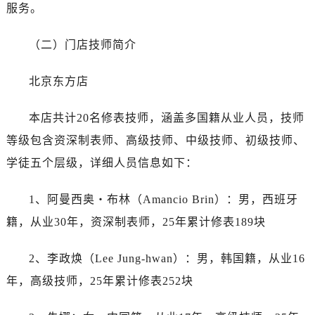
黑龙江省绥化市北林区新华街与康庄路交叉口劳力士售后服务中心（需提前预约）
服务。
黑龙江省伊春市伊美区通河路劳力士售后服务中心（需提前预约）
（二）门店技师简介
吉林省白城市洮北区明仁南街劳力士售后服务中心（需提前预约）
吉林省白山市浑江区浑江大街劳力士售后服务中心（需提前预约）
北京东方店
吉林省吉林市船营区河南街劳力士售后服务中心（需提前预约）
吉林省辽源市龙山区人民大街劳力士售后服务中心（需提前预约）
本店共计20名修表技师，涵盖多国籍从业人员，技师
吉林省梅河口市新华街道梅河大街劳力士售后服务中心（需提前预约）
等级包含资深制表师、高级技师、中级技师、初级技师、
吉林省四平市铁东区紫气大路与南九经街交汇处劳力士售后服务中心（需提前预约）
学徒五个层级，详细人员信息如下：
吉林省松原市宁江区五环大街劳力士售后服务中心（需提前预约）
吉林省通化市东昌区环通乡江南大街劳力士售后服务中心（需提前预约）
1、阿曼西奥・布林（Amancio Brin）：男，西班牙
吉林省延边市延吉市解放路劳力士售后服务中心（需提前预约）
籍，从业30年，资深制表师，25年累计修表189块
辽宁省鞍山市铁东区站前街劳力士售后服务中心（需提前预约）
辽宁省本溪市平山区胜利路劳力士售后服务中心（需提前预约）
2、李政焕（Lee Jung-hwan）：男，韩国籍，从业16
辽宁省朝阳市双塔区新华路劳力士售后服务中心（需提前预约）
年，高级技师，25年累计修表252块
辽宁省丹东市振兴区七经街劳力士售后服务中心（需提前预约）
辽宁省抚顺市新抚区东一路劳力士售后服务中心（需提前预约）