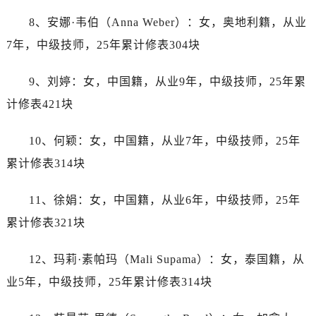
山东省济宁市任城区太白楼路劳力士售后服务中心（需提前预约）
8、安娜·韦伯（Anna Weber）：女，奥地利籍，从业
山东省莱芜市文化南路8号银座商城名表维修一楼名表维修劳力士售后服务中心（需提前预约）
7年，中级技师，25年累计修表304块
山东省临沂市兰山区解放路劳力士售后服务中心（需提前预约）
山东省日照市东港区烟台路劳力士售后服务中心（需提前预约）
9、刘婷：女，中国籍，从业9年，中级技师，25年累
山东省泰安市泰山区财源街道泰山大街劳力士售后服务中心（需提前预约）
计修表421块
山东省威海市环翠区新威海路89号振华商厦一楼名表维修劳力士售后服务中心（需提前预约）
山东省潍坊市奎文区东风东街劳力士售后服务中心（需提前预约）
10、何颖：女，中国籍，从业7年，中级技师，25年
山东省枣庄市滕州市北辛路与善国路交叉口劳力士售后服务中心（需提前预约）
累计修表314块
山东省淄博市张店区金晶大道劳力士售后服务中心（需提前预约）
上海市黄浦区南京东路299号宏伊国际广场写字楼8层806室劳力士售后服务中心（需提前预约）
11、徐娟：女，中国籍，从业6年，中级技师，25年
上海市徐汇区虹桥路3号港汇中心2座37层3705室劳力士售后服务中心（需提前预约）
累计修表321块
浙江省杭州市上城区钱江路1366号华润大厦A座5层503-5室劳力士售后服务中心（需提前预约）
浙江省湖州市吴兴区劳动路劳力士售后服务中心（需提前预约）
12、玛莉·素帕玛（Mali Supama）：女，泰国籍，从
浙江省嘉兴市南湖区广益路705号嘉兴世界贸易中心A座13层1304室劳力士售后服务中心（需提前预约）
业5年，中级技师，25年累计修表314块
浙江省金华市金东区东市南街777号金华万达广场4号楼22楼2209室劳力士售后服务中心（需提前预约）
浙江省丽水市莲都区解放街劳力士售后服务中心（需提前预约）