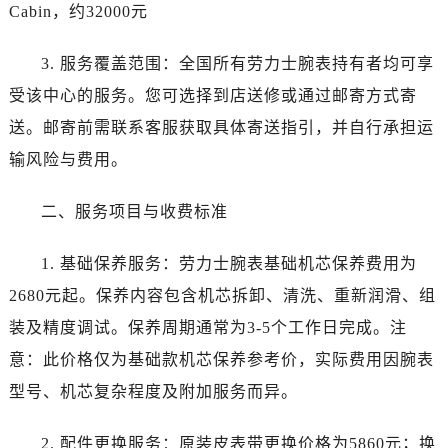
四川省资阳市雁江区滨江大道一段与和平南路劳力士售后服务中心（需提前预约）
Cabin，约32000元
四川省自贡市自流井区华商北路劳力士售后服务中心（需提前预约）
3. 服务覆盖范围：全国所有劳力士腕表持有者均可享
西藏自治区阿里地区噶尔县北京西路劳力士售后服务中心（需提前预约）
西藏自治区昌都市卡若区昌都西路劳力士售后服务中心（需提前预约）
受该中心的服务。您可选择到店送修或通过邮寄方式寄
西藏自治区拉萨市城关区北京中路劳力士售后服务中心（需提前预约）
送。邮寄前需联系客服获取具体寄送指引，并自行承担运
西藏自治区林芝市巴宜区广东路劳力士售后服务中心（需提前预约）
输风险与费用。
西藏自治区那曲市色尼区浙江西路劳力士售后服务中心（需提前预约）
西藏自治区日喀则市桑珠孜区上海中路劳力士售后服务中心（需提前预约）
二、服务项目与收费标准
西藏自治区山南市乃东区湖北大道劳力士售后服务中心（需提前预约）
云南省保山市隆阳区正阳路劳力士售后服务中心（需提前预约）
1. 基础保养服务：劳力士腕表基础机芯保养费用为
云南省楚雄彝族自治州楚雄市鹿城南路劳力士售后服务中心（需提前预约）
2680元起。保养内容包含机芯拆卸、清洗、重新润滑、组
云南省大理白族自治州大理市建设路劳力士售后服务中心（需提前预约）
装及精度调试。保养周期通常为3-5个工作日完成。注
云南省德宏傣族景颇族自治州芒市团结大街劳力士售后服务中心（需提前预约）
意：此价格仅为基础款机芯保养参考价，实际费用因腕表
云南省迪庆藏族自治州香格里拉市长征大道劳力士售后服务中心（需提前预约）
型号、机芯复杂程度及附加服务而异。
云南省红河哈尼族彝族自治州蒙自市天马路劳力士售后服务中心（需提前预约）
云南省丽江市古城区七星街劳力士售后服务中心（需提前预约）
2. 配件更换服务：原装皮表带更换价格为5860元；换