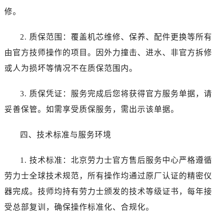
江苏省南通市崇川区工农路57号圆融广场写字楼16层1603室劳力士售后服务中心（需提前预约）
修。
江苏省苏州市苏州工业园区 星港街199号苏州中心办公楼C座22层08室劳力士售后服务中心（需提前预约）
湖北省武汉市江汉区解放大道686号世界贸易大厦38层09室劳力士售后服务中心（需提前预约）
2. 质保范围：覆盖机芯维修、保养、配件更换等所有
广西省南宁市青秀区金湖路59号地王大厦12楼1224室劳力士售后服务中心（需提前预约）
由官方技师操作的项目。因外力撞击、进水、非官方拆修
安徽省合肥市蜀山区潜山路111号万象城华润大厦B座12楼03室劳力士售后服务中心（需提前预约）
或人为损坏等情况不在质保范围内。
福建省泉州市丰泽区宝洲路729号浦西万达中心写字楼A座7楼709室劳力士售后服务中心（需提前预约）
山东省青岛市南区山东路6号华润大厦B座22层04室劳力士售后服务中心（需提前预约）
3. 质保凭证：服务完成后您将获得官方服务单据，请
山东省烟台市芝罘区胜利路139号万达金融中心A座907室劳力士售后服务中心（需提前预约）
妥善保管。如需享受质保服务，需出示该单据。
吉林省长春市朝阳区西安大路727号中银大厦A座(旺进大厦)18层09室劳力士售后服务中心（需提前预约）
贵州省贵阳市南明区都司高架桥路33号亨特国际金融中心14楼14D劳力士售后服务中心（需提前预约）
四、技术标准与服务环境
云南省昆明市盘龙区北京路928号同德昆明广场写字楼10层06室劳力士售后服务中心（需提前预约）
河北省石家庄市长安区中山东路39号勒泰中心写字楼B座13层07室劳力士售后服务中心（需提前预约）
1. 技术标准：北京劳力士官方售后服务中心严格遵循
陕西省西安市碑林区南关正街88号华侨城长安国际中心E座6楼10室劳力士售后服务中心（需提前预约）
劳力士全球技术规范，所有操作均通过原厂认证的精密仪
海南省海口市龙华区金贸东路5号海口华润大厦B座17层1707室劳力士售后服务中心（需提前预约）
器完成。技师均持有劳力士颁发的技术等级证书，每年接
河北省唐山市路南区新华东道100号万达广场写字楼A座10层1002室劳力士售后服务中心（需提前预约）
受总部复训，确保操作标准化、合规化。
台州市椒江区东海大道1800号腾达中心东1幢20楼2002室劳力士售后服务中心（需提前预约）