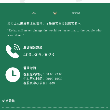
安徽省铜陵市铜官区石城大道劳力士售后服务中心（需提前预约）
安徽省芜湖市镜湖区中山路步行街劳力士售后服务中心（需提前预约）
安徽省宣城市宣州区叠嶂西路劳力士售后服务中心（需提前预约）
福建省龙岩市新罗区九一南路劳力士售后服务中心（需提前预约）
劳力士从来没有改变世界，而是把它留给佩戴它的人
福建省南平市建阳区人民西路劳力士售后服务中心（需提前预约）
"Rolex will never change the world.we leave that to the people who
wear them.”
福建省宁德市蕉城区天湖东路劳力士售后服务中心（需提前预约）
福建省莆田市城厢区霞林街道荔华东大道劳力士售后服务中心（需提前预约）
总部服务热线
福建省三明市三元区东乾二路劳力士售后服务中心（需提前预约）
400-805-0023
福建省漳州市龙文区步港路劳力士售后服务中心（需提前预约）
江苏省常州市新北区龙锦路1590号现代传媒中心5号楼10层1008室劳力士售后服务中心（需提前预约）
营业时间
江苏省淮安市清江浦区淮海北路劳力士售后服务中心（需提前预约）
客服在线时间：08:00-22:00
江苏省连云港市海州区通灌北路劳力士售后服务中心（需提前预约）
中心营业时间：09:00-19:30
客服及中心节假日不休
江苏省南京市秦淮区中山南路1号南京中心22层22-C1-C3室劳力士售后服务中心（需提前预约）
江苏省宿迁市宿城区西湖路劳力士售后服务中心（需提前预约）
江苏省泰州市海陵区永定东路399号置地商务中心东塔（华润万象城）17层1706室劳力士售后服务中心（需提前预约）
站点导航
江苏省徐州市鼓楼区淮海东路29号苏宁广场IFC国际金融中心35层3508室劳力士售后服务中心（需提前预约）