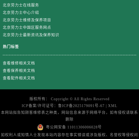
江苏省盐城市盐都区世纪大道5号盐城金融城写字楼1号楼16层1604室劳力士售后服务中心（需提前预约）
北京劳力士在线服务
江苏省扬州市邗江区国展路29号星耀天地写字楼1号楼18层1803室劳力士售后服务中心（需提前预约）
北京劳力士中心介绍
江苏省镇江市京口区中山东路劳力士售后服务中心（需提前预约）
北京劳力士维修及保养项目
北京劳力士中国区服务网点
江西省抚州市临川区赣东大道劳力士售后服务中心（需提前预约）
北京劳力士最新资讯及保养知识
江西省赣州市章贡区文清路劳力士售后服务中心（需提前预约）
江西省吉安市吉州区井冈山大道劳力士售后服务中心（需提前预约）
热门标签
江西省景德镇市珠山区珠山中路劳力士售后服务中心（需提前预约）
江西省九江市浔阳区浔阳路劳力士售后服务中心（需提前预约）
查看维修相关文档
查看保养相关文档
江西省南昌市红谷滩新区红谷中大道998号绿地双子塔（中央广场）A1座办公楼14层1407室劳力士售后服务中心（需提前预约）
查看配件相关文档
江西省萍乡市安源区萍安北大道与康庄路交叉口劳力士售后服务中心（需提前预约）
江西省上饶市信州区滨江西路劳力士售后服务中心（需提前预约）
江西省新余市渝水区北湖西路劳力士售后服务中心（需提前预约）
版权所有：
Copyright ©
All Rights Reserved
ICP备案/许可证号：
鲁ICP备2025179091号-67
|
XML
江西省宜春市袁州区中山中路劳力士售后服务中心（需提前预约）
本网站拟告知顾客维修表之种类，网站信息来源于网络平台，如有侵权请联系
江西省鹰潭市月湖区胜利东路劳力士售后服务中心（需提前预约）
删除
山东省德州市德城区东风中路劳力士售后服务中心（需提前预约）
粤公网安备 11011306006028号
山东省东营市东营区济南路劳力士售后服务中心（需提前预约）
如权利人或知情人士发现本站内容存在事实错误或涉及版权、名誉权等侵权问