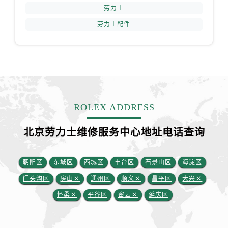
山西省运城市盐湖区河东街劳力士售后服务中心（需提前预约）
劳力士
山西省长治市潞州区英雄中路劳力士售后服务中心（需提前预约）
劳力士配件
山西省太原市迎泽区迎泽街道解放路15号亨得利名表维修授权店3楼劳力士售后服务中心（需提前预约）
天津市和平区赤峰道136号天津国际金融中心26层2603室劳力士售后服务中心（需提前预约）
安徽省安庆市迎江区人民路劳力士售后服务中心（需提前预约）
安徽省蚌埠市蚌山区淮河路劳力士售后服务中心（需提前预约）
安徽省亳州市谯城区魏武大道劳力士售后服务中心（需提前预约）
安徽省池州市贵池区长江路劳力士售后服务中心（需提前预约）
ROLEX ADDRESS
安徽省滁州市琅琊区南谯北路劳力士售后服务中心（需提前预约）
北京劳力士维修服务中心地址电话查询
安徽省阜阳市颍州区颍州北路劳力士售后服务中心（需提前预约）
安徽省淮北市相山区淮海路劳力士售后服务中心（需提前预约）
安徽省淮南市田家庵区国庆中路劳力士售后服务中心（需提前预约）
朝阳区
东城区
西城区
丰台区
石景山区
海淀区
安徽省黄山市屯溪区黄山西路劳力士售后服务中心（需提前预约）
门头沟区
房山区
通州区
顺义区
昌平区
大兴区
安徽省六安市金安区解放中路劳力士售后服务中心（需提前预约）
怀柔区
平谷区
密云区
延庆区
安徽省马鞍山市雨山区湖南西路劳力士售后服务中心（需提前预约）
安徽省宿州市埇桥区人民中路劳力士售后服务中心（需提前预约）