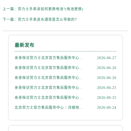
辽宁省抚顺市新抚区东一路劳力士售后服务中心（需提前预约）
上一篇：
劳力士手表该如何更换电池?(电池更换)
辽宁省阜新市海州区解放大街劳力士售后服务中心（需提前预约）
辽宁省葫芦岛市连山区中央路劳力士售后服务中心（需提前预约）
下一篇：
劳力士手表进水通常是怎么导致的？
辽宁省锦州市古塔区中央大街劳力士售后服务中心（需提前预约）
辽宁省辽阳市白塔区新运大街劳力士售后服务中心（需提前预约）
辽宁省盘锦市兴隆台区石油大街劳力士售后服务中心（需提前预约）
最新发布
辽宁省铁岭市银州区南马路劳力士售后服务中心（需提前预约）
亲身探访劳力士北京官方售后服务中心｜全新地址电话一览（2026年7月最新）
2026-06-27
辽宁省营口市站前区市府路与渤海大街交叉口劳力士售后服务中心（需提前预约）
辽宁省沈阳市沈河区中街路137号亨得利名表维修授权店1楼劳力士售后服务中心（需提前预约）
亲身探访劳力士北京官方售后服务中心｜网点地址与售后热线（2026年6月最新）
2026-06-26
辽宁省沈阳市沈河区中街路83号亨得利名表维修授权店1楼劳力士售后服务中心（需提前预约）
亲身探访劳力士北京官方售后服务中心｜网点地址及官方服务电话（2026年6月最新）
2026-06-26
北京市朝阳区建国门外大街甲6号华熙国际中心D座11层1102室劳力士售后服务中心（需提前预约）
亲身探访劳力士北京官方售后服务中心｜网点地址及售后热线（2026年6月最新）
2026-06-25
北京市东城区东长安街1号王府井东方广场W3座6层602室劳力士售后服务中心（需提前预约）
亲身探访劳力士北京官方售后服务中心｜完整地址与联系电话（2026年6月最新）
2026-06-25
河北省保定市竞秀区朝阳北大街北国先天下劳力士售后服务中心（需提前预约）
北京劳力士官方售后服务中心｜详细地址与官方热线权威信息公示（2026年6月最新）
2026-06-24
内蒙古自治区阿拉善盟市左旗土尔扈特大街劳力士售后服务中心（需提前预约）
内蒙古自治区巴彦淖尔市临河区新华街劳力士售后服务中心（需提前预约）
内蒙古自治区包头市青山区幸福路甲3号王府井百货名表维修劳力士售后服务中心（需提前预约）