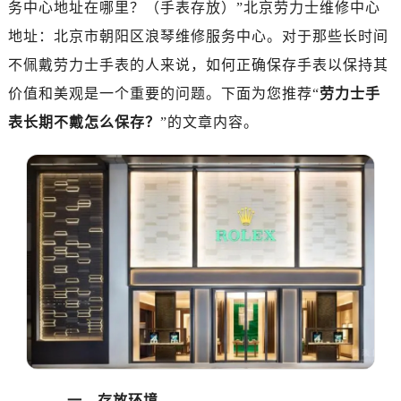
务中心地址在哪里？（手表存放）”北京劳力士维修中心
南昌市红谷滩新区红谷中大道998号绿地双子塔（中央广场）A1座办公楼14层07室（需提前预约）
济南市历下区经十路11111号华润中心写字楼（万象城）15层1508室（需提前预约）
地址：北京市朝阳区浪琴维修服务中心。对于那些长时间
广州市天河区天河路230号万菱汇国际中心写字楼A塔7层704室（需提前预约）
不佩戴劳力士手表的人来说，如何正确保存手表以保持其
广州市越秀区环市东路371-375号世界贸易中心大厦南塔写字楼15层07室（需提前预约）
价值和美观是一个重要的问题。下面为您推荐“
劳力士手
深圳市罗湖区深南东路5001号华润大厦写字楼17层1701室（需提前预约）
表长期不戴怎么保存？
”的文章内容。
惠州市惠城区江北文昌一路7号华贸大厦写字楼1座30层05室（需提前预约）
厦门市思明区湖滨东路95号华润大厦写字楼B座11层1104室（需提前预约）
福州市鼓楼区五四路128-1号恒力城写字楼15层03室（需提前预约）
成都市锦江区人民东路6号SAC东原中心写字楼24层2406B室（需提前预约）
重庆市江北区观音桥步行街2号融恒时代广场写字楼9层902室（需提前预约）
长沙市芙蓉区定王台街道建湘路393号世茂环球金融中心写字楼（芙蓉广场）10层13室（需提前预约）
郑州市二七区铭功路10号华润大厦写字楼29层2905室（需提前预约）
太原市迎泽区解放路15号亨得利名表服务中心（品牌授权店）3层整层（需提前预约）
沈阳市沈河区中街路137号亨得利名表服务中心（品牌授权店）1层整层（需提前预约）
沈阳市沈河区中街路83号亨得利名表服务中心（品牌授权店）1层整层（需提前预约）
乌鲁木齐市天山区红山路26号时代广场（CCMALL）C座17层17-B（需提前预约）
一、存放环境