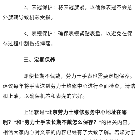
昆明市盘龙区北京路928号同德昆明广场写字楼10层06室（需提前预约）
2、表冠保护：将表冠旋紧，以确保表冠不会意
石家庄市长安区中山东路39号勒泰中心写字楼B座13层07室（需提前预约）
外旋转导致机芯受损。
西安市碑林区南关正街88号华侨城长安国际中心E座6楼10室（需提前预约）
海口市龙华区金贸东路5号海口华润大厦B座17层1707室（需提前预约）
3、表镜保护：确保表镜紧贴表盘，以避免在保
唐山市路南区新华东道100号万达广场写字楼A座10层1002室（需提前预约）
存过程中刮伤或摔落。
台州市椒江区东海大道1800号腾达中心东1幢20楼2002室（需提前预约）
内蒙古自治区呼和浩特市玉泉区大学西街70号华润万象城写字楼（鄂尔多斯大厦）23层2326室（需提前预约）
三、定期保养
甘肃省兰州市七里河区西津西路16号兰州中心写字楼21层2102室（需提前预约）
黑龙江省大庆市萨尔图区会战大街劳力士售后服务中心（需提前预约）
即使长期不佩戴，劳力士手表也需要定期保养。
黑龙江省鹤岗市向阳区红军路劳力士售后服务中心（需提前预约）
建议每年将手表送到劳力士维修中心进行全面检查，清洁
黑龙江省黑河市爱辉区中央街劳力士售后服务中心（需提前预约）
和上油，以确保机芯和表壳的完好。
黑龙江省鸡西市鸡冠区红军路劳力士售后服务中心（需提前预约）
黑龙江省佳木斯市向阳区长安路劳力士售后服务中心（需提前预约）
上述就是“
北京劳力士维修服务中心地址在哪
黑龙江省牡丹江市东安区太平路劳力士售后服务中心（需提前预约）
呢？”和“劳力士手表长期不戴怎么保存？
”的相关内容，
黑龙江省七台河市桃山区大同街劳力士售后服务中心（需提前预约）
相信大家内心对文章的内容已经有了大致了解。若您对于
黑龙江省齐齐哈尔市龙沙区龙华路劳力士售后服务中心（需提前预约）