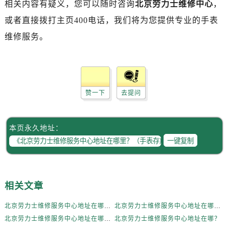
相关内容有疑义，您可以随时咨询
北京劳力士维修中心
，
黑龙江省双鸭山市尖山区新兴大街劳力士售后服务中心（需提前预约）
黑龙江省绥化市北林区新华街与康庄路交叉口劳力士售后服务中心（需提前预约）
或者直接拨打主页400电话，我们将为您提供专业的手表
黑龙江省伊春市伊美区通河路劳力士售后服务中心（需提前预约）
维修服务。
吉林省白城市洮北区明仁南街劳力士售后服务中心（需提前预约）
吉林省白山市浑江区浑江大街劳力士售后服务中心（需提前预约）
吉林省吉林市船营区河南街劳力士售后服务中心（需提前预约）
吉林省辽源市龙山区人民大街劳力士售后服务中心（需提前预约）
赞一下
去提问
吉林省梅河口市新华街道梅河大街劳力士售后服务中心（需提前预约）
吉林省四平市铁东区紫气大路与南九经街交汇处劳力士售后服务中心（需提前预约）
本页永久地址：
吉林省松原市宁江区五环大街劳力士售后服务中心（需提前预约）
一键复制
吉林省通化市东昌区环通乡江南大街劳力士售后服务中心（需提前预约）
吉林省延边市延吉市解放路劳力士售后服务中心（需提前预约）
辽宁省鞍山市铁东区站前街劳力士售后服务中心（需提前预约）
相关文章
辽宁省本溪市平山区胜利路劳力士售后服务中心（需提前预约）
辽宁省朝阳市双塔区新华路劳力士售后服务中心（需提前预约）
北京劳力士维修服务中心地址在哪里？（手表存放）
北京劳力士维修服务中心地址在哪里？（生锈原因）
辽宁省丹东市振兴区七经街劳力士售后服务中心（需提前预约）
北京劳力士维修服务中心地址在哪里？
北京劳力士维修服务中心地址在哪？