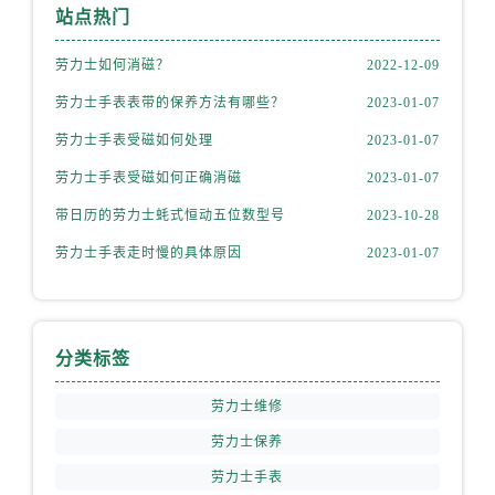
内蒙古自治区赤峰市红山区哈达街劳力士售后服务中心（需提前预约）
站点热门
内蒙古自治区鄂尔多斯市东胜区伊金霍洛街劳力士售后服务中心（需提前预约）
劳力士如何消磁？
2022-12-09
内蒙古自治区呼伦贝尔市海拉尔区中央街劳力士售后服务中心（需提前预约）
内蒙古自治区通辽市科尔沁区明仁大街劳力士售后服务中心（需提前预约）
劳力士手表表带的保养方法有哪些？
2023-01-07
内蒙古自治区乌海市海勃湾区人民南路劳力士售后服务中心（需提前预约）
劳力士手表受磁如何处理
2023-01-07
内蒙古自治区乌兰察布市集宁区恩和大街劳力士售后服务中心（需提前预约）
劳力士手表受磁如何正确消磁
2023-01-07
内蒙古自治区锡林郭勒盟市锡林浩特市光明街与额尔敦路交叉口劳力士售后服务中心（需提前预约）
带日历的劳力士蚝式恒动五位数型号
2023-10-28
内蒙古自治区兴安盟市乌兰浩特市兴安大街劳力士售后服务中心（需提前预约）
劳力士手表走时慢的具体原因
2023-01-07
山西省大同市平城区迎宾街劳力士售后服务中心（需提前预约）
山西省晋城市城区黄华街劳力士售后服务中心（需提前预约）
山西省晋中市榆次区顺城街劳力士售后服务中心（需提前预约）
山西省临汾市尧都区解放路劳力士售后服务中心（需提前预约）
分类标签
山西省吕梁市离石区永宁中路与建设街交叉口劳力士售后服务中心（需提前预约）
劳力士维修
山西省朔州市朔城区怡西路与鄯阳西街交汇处劳力士售后服务中心（需提前预约）
山西省忻州市忻府区和平东街与七一南路交叉口劳力士售后服务中心（需提前预约）
劳力士保养
山西省阳泉市郊区平阳东街与新城大道交叉口劳力士售后服务中心（需提前预约）
劳力士手表