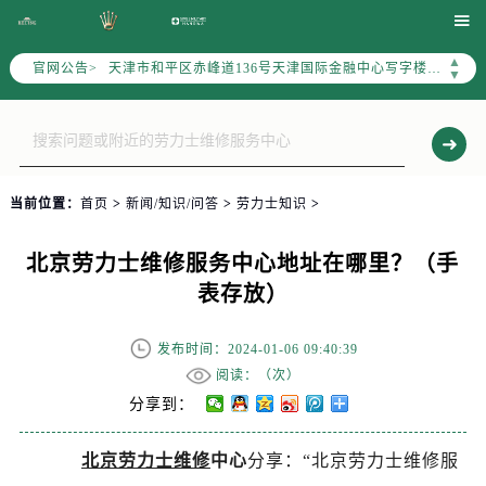
北京市东城区东长安街1号东方广场写字楼W3座6层602室（需提前预约）

北京市朝阳区建国门外大街甲6号华熙国际中心写字楼D座11层1102室（需提前预约）
▲
官网公告>
天津市和平区赤峰道136号天津国际金融中心写字楼26层2603室（需提前预约）
▼
上海市徐汇区虹桥路3号港汇中心写字楼2座37层3705室（需提前预约）
上海市黄浦区南京东路299号宏伊国际广场写字楼8层806室（需提前预约）
南京市秦淮区中山南路1号（新街口）南京中心写字楼22层C1-1室（需提前预约）
常州市新北区龙锦路1590号现代传媒中心写字楼5号楼10层1008室（需提前预约）
当前位置：
首页
>
新闻/知识/问答
>
劳力士知识
>
徐州市鼓楼区淮海东路29号苏宁广场IFC国际金融中心写字楼35层3508室（需提前预约）
扬州市邗江区国展路29号星耀天地写字楼1号楼18层1803室（需提前预约）
北京劳力士维修服务中心地址在哪里？（手
盐城市盐都区世纪大道5号盐城金融城写字楼1号楼16层1604室（需提前预约）
表存放）
泰州市海陵区永定东路399号置地商务中心东塔写字楼（华润万象城）17层1706室（需提前预约）
宁波市江北区大闸南路500号来福士广场办公楼20层2009室（需提前预约）
发布时间：2024-01-06 09:40:39
杭州市上城区钱江路1366号华润大厦写字楼A座5层503-5室（需提前预约）
阅读：（
次）
金华市金东区东市南街777号金华万达广场写字楼4号楼22层2209室（需提前预约）
分享到：
绍兴市越城区胜利东路379号世茂天际中心写字楼8层805室（需提前预约）
北京劳力士维修
中心
分享：“北京劳力士维修服
嘉兴市南湖区广益路705号嘉兴世界贸易中心写字楼A座13层1304室（需提前预约）