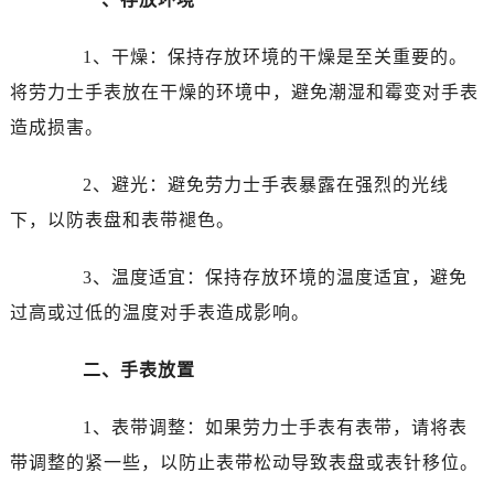
温州市鹿城区锦绣路1067号置信广场10层1015室（需提前预约）
哈尔滨市道里区友谊西路600号富力中心T2座写字楼29层03室（需提前预约）
1、干燥：保持存放环境的干燥是至关重要的。
大连市中山区人民路15号国际金融大厦7层G室（需提前预约）
将劳力士手表放在干燥的环境中，避免潮湿和霉变对手表
佛山市禅城区季华五路57号万科金融中心C座12层1205室（需提前预约）
造成损害。
东莞市东城街道鸿福东路1号民盈国贸中心T1写字楼9层907室（需提前预约）
无锡市梁溪区人民中路139号恒隆广场写字楼1座11层1104室（需提前预约）
2、避光：避免劳力士手表暴露在强烈的光线
南通市崇川区工农路57号圆融广场写字楼16层1603室（需提前预约）
下，以防表盘和表带褪色。
苏州市苏州工业园区星港街199号苏州中心办公楼C座22层08室（需提前预约）
武汉市江汉区解放大道686号世界贸易大厦38层09室（需提前预约）
3、温度适宜：保持存放环境的温度适宜，避免
南宁市青秀区金湖路59号地王大厦12楼1224室（需提前预约）
过高或过低的温度对手表造成影响。
合肥市蜀山区潜山路111号万象城华润大厦B座12楼03室（需提前预约）
泉州市丰泽区宝洲路729号浦西万达中心写字楼A座7楼709室（需提前预约）
二、手表放置
青岛市南区山东路6号华润大厦B座22层04室（需提前预约）
烟台市芝罘区胜利路139号万达金融中心A座907室（需提前预约）
1、表带调整：如果劳力士手表有表带，请将表
长春市朝阳区西安大路727号中银大厦A座(旺进大厦)18层09室（需提前预约）
带调整的紧一些，以防止表带松动导致表盘或表针移位。
贵阳市南明区都司高架桥路33号亨特国际金融中心14楼14D（需提前预约）