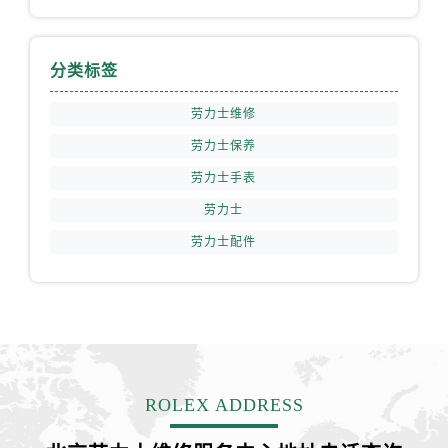
内蒙古自治区包头市青山区幸福路甲3号王府井百货名表维修劳力士售后服务中心（需提前预约）
内蒙古自治区赤峰市红山区哈达街劳力士售后服务中心（需提前预约）
内蒙古自治区鄂尔多斯市东胜区伊金霍洛街劳力士售后服务中心（需提前预约）
分类标签
内蒙古自治区呼伦贝尔市海拉尔区中央街劳力士售后服务中心（需提前预约）
劳力士维修
内蒙古自治区通辽市科尔沁区明仁大街劳力士售后服务中心（需提前预约）
劳力士保养
内蒙古自治区乌海市海勃湾区人民南路劳力士售后服务中心（需提前预约）
内蒙古自治区乌兰察布市集宁区恩和大街劳力士售后服务中心（需提前预约）
劳力士手表
内蒙古自治区锡林郭勒盟市锡林浩特市光明街与额尔敦路交叉口劳力士售后服务中心（需提前预约）
劳力士
内蒙古自治区兴安盟市乌兰浩特市兴安大街劳力士售后服务中心（需提前预约）
劳力士配件
山西省大同市平城区迎宾街劳力士售后服务中心（需提前预约）
山西省晋城市城区黄华街劳力士售后服务中心（需提前预约）
山西省晋中市榆次区顺城街劳力士售后服务中心（需提前预约）
山西省临汾市尧都区解放路劳力士售后服务中心（需提前预约）
山西省吕梁市离石区永宁中路与建设街交叉口劳力士售后服务中心（需提前预约）
山西省朔州市朔城区怡西路与鄯阳西街交汇处劳力士售后服务中心（需提前预约）
ROLEX ADDRESS
山西省忻州市忻府区和平东街与七一南路交叉口劳力士售后服务中心（需提前预约）