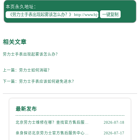
黑龙江省齐齐哈尔市龙沙区龙华路劳力士售后服务中心（需提前预约）
本页永久地址：
黑龙江省双鸭山市尖山区新兴大街劳力士售后服务中心（需提前预约）
一键复制
黑龙江省绥化市北林区新华街与康庄路交叉口劳力士售后服务中心（需提前预约）
黑龙江省伊春市伊美区通河路劳力士售后服务中心（需提前预约）
吉林省白城市洮北区明仁南街劳力士售后服务中心（需提前预约）
相关文章
吉林省白山市浑江区浑江大街劳力士售后服务中心（需提前预约）
劳力士手表出现起雾该怎么办？
吉林省吉林市船营区河南街劳力士售后服务中心（需提前预约）
吉林省辽源市龙山区人民大街劳力士售后服务中心（需提前预约）
上一篇：
劳力士如何消磁？
吉林省梅河口市新华街道梅河大街劳力士售后服务中心（需提前预约）
吉林省四平市铁东区紫气大路与南九经街交汇处劳力士售后服务中心（需提前预约）
下一篇：
劳力士手表应该如何避免进水？
吉林省松原市宁江区五环大街劳力士售后服务中心（需提前预约）
吉林省通化市东昌区环通乡江南大街劳力士售后服务中心（需提前预约）
吉林省延边市延吉市解放路劳力士售后服务中心（需提前预约）
最新发布
辽宁省鞍山市铁东区站前街劳力士售后服务中心（需提前预约）
北京劳力士维修在哪？查找官方售后服务网点与保养地址权威公示（2026年7月最新）
2026-07-18
辽宁省本溪市平山区胜利路劳力士售后服务中心（需提前预约）
亲身探访北京劳力士官方售后服务中心｜全新官方地址及客服热线（2026年7月最新）
2026-07-17
辽宁省朝阳市双塔区新华路劳力士售后服务中心（需提前预约）