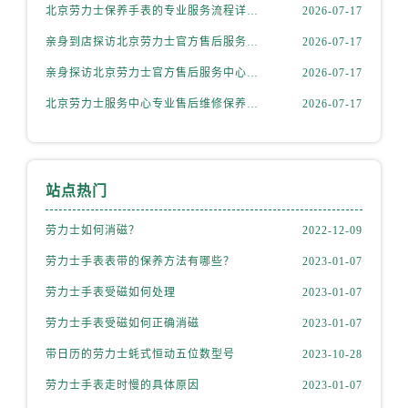
辽宁省丹东市振兴区七经街劳力士售后服务中心（需提前预约）
北京劳力士保养手表的专业服务流程详解权威公示（2026年7月最新）
2026-07-17
辽宁省抚顺市新抚区东一路劳力士售后服务中心（需提前预约）
亲身到店探访北京劳力士官方售后服务中心｜最新电话及维修地址（2026年7月最新）
2026-07-17
辽宁省阜新市海州区解放大街劳力士售后服务中心（需提前预约）
亲身探访北京劳力士官方售后服务中心｜热线电话与门店地址（2026年7月最新）
2026-07-17
辽宁省葫芦岛市连山区中央路劳力士售后服务中心（需提前预约）
北京劳力士服务中心专业售后维修保养服务权威公示（2026年7月最新）
2026-07-17
辽宁省锦州市古塔区中央大街劳力士售后服务中心（需提前预约）
辽宁省辽阳市白塔区新运大街劳力士售后服务中心（需提前预约）
辽宁省盘锦市兴隆台区石油大街劳力士售后服务中心（需提前预约）
辽宁省铁岭市银州区南马路劳力士售后服务中心（需提前预约）
站点热门
辽宁省营口市站前区市府路与渤海大街交叉口劳力士售后服务中心（需提前预约）
劳力士如何消磁？
2022-12-09
辽宁省沈阳市沈河区中街路137号亨得利名表维修授权店1楼劳力士售后服务中心（需提前预约）
劳力士手表表带的保养方法有哪些？
2023-01-07
辽宁省沈阳市沈河区中街路83号亨得利名表维修授权店1楼劳力士售后服务中心（需提前预约）
北京市朝阳区建国门外大街甲6号华熙国际中心D座11层1102室劳力士售后服务中心（需提前预约）
劳力士手表受磁如何处理
2023-01-07
北京市东城区东长安街1号王府井东方广场W3座6层602室劳力士售后服务中心（需提前预约）
劳力士手表受磁如何正确消磁
2023-01-07
河北省保定市竞秀区朝阳北大街北国先天下劳力士售后服务中心（需提前预约）
带日历的劳力士蚝式恒动五位数型号
2023-10-28
内蒙古自治区阿拉善盟市左旗土尔扈特大街劳力士售后服务中心（需提前预约）
劳力士手表走时慢的具体原因
2023-01-07
内蒙古自治区巴彦淖尔市临河区新华街劳力士售后服务中心（需提前预约）