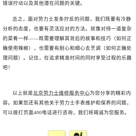
辽宁省抚顺市新抚区东一路劳力士售后服务中心（需提前预约）
错误拧动以及其他潜在问题的关键。
辽宁省阜新市海州区解放大街劳力士售后服务中心（需提前预约）
总之，面对劳力士发条拧反的问题，我们既要有冷静
辽宁省葫芦岛市连山区中央路劳力士售后服务中心（需提前预约）
辽宁省锦州市古塔区中央大街劳力士售后服务中心（需提前预约）
分析的态度，也要有灵活应对的方法。就像对待一道复杂
辽宁省辽阳市白塔区新运大街劳力士售后服务中心（需提前预约）
的菜肴一样——既需要理解其背后的故事和技巧（如何正
辽宁省盘锦市兴隆台区石油大街劳力士售后服务中心（需提前预约）
确使用辣椒），也需要有耐心和细心去烹调（如何正确处
辽宁省铁岭市银州区南马路劳力士售后服务中心（需提前预约）
理问题）。记住，在追求精准时间的同时享受过程的乐趣
辽宁省营口市站前区市府路与渤海大街交叉口劳力士售后服务中心（需提前预约）
吧！
辽宁省沈阳市沈河区中街路137号亨得利名表维修授权店1楼劳力士售后服务中心（需提前预约）
辽宁省沈阳市沈河区中街路83号亨得利名表维修授权店1楼劳力士售后服务中心（需提前预约）
北京市朝阳区建国门外大街甲6号华熙国际中心D座11层1102室劳力士售后服务中心（需提前预约）
以上就是
北京劳力士维修服务中心
为您分享的精彩内
北京市东城区东长安街1号王府井东方广场W3座6层602室劳力士售后服务中心（需提前预约）
容。如果您还有其他关于劳力士手表维护和保养的问题，
河北省保定市竞秀区朝阳北大街北国先天下劳力士售后服务中心（需提前预约）
可以拨打页面400电话进行咨询，我们将竭诚为您服务。
内蒙古自治区阿拉善盟市左旗土尔扈特大街劳力士售后服务中心（需提前预约）
内蒙古自治区巴彦淖尔市临河区新华街劳力士售后服务中心（需提前预约）
内蒙古自治区包头市青山区幸福路甲3号王府井百货名表维修劳力士售后服务中心（需提前预约）