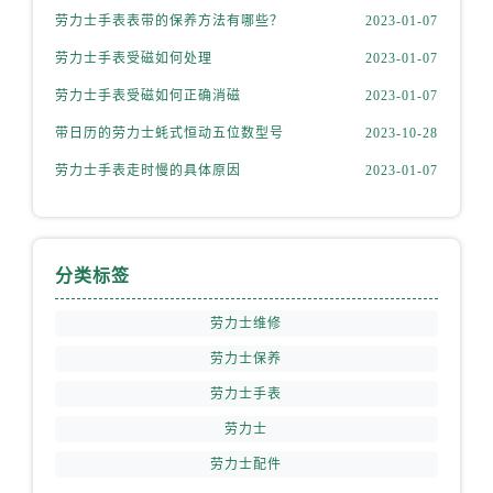
安徽省铜陵市铜官区石城大道劳力士售后服务中心（需提前预约）
劳力士手表表带的保养方法有哪些？
2023-01-07
安徽省芜湖市镜湖区中山路步行街劳力士售后服务中心（需提前预约）
劳力士手表受磁如何处理
2023-01-07
安徽省宣城市宣州区叠嶂西路劳力士售后服务中心（需提前预约）
劳力士手表受磁如何正确消磁
2023-01-07
福建省龙岩市新罗区九一南路劳力士售后服务中心（需提前预约）
福建省南平市建阳区人民西路劳力士售后服务中心（需提前预约）
带日历的劳力士蚝式恒动五位数型号
2023-10-28
福建省宁德市蕉城区天湖东路劳力士售后服务中心（需提前预约）
劳力士手表走时慢的具体原因
2023-01-07
福建省莆田市城厢区霞林街道荔华东大道劳力士售后服务中心（需提前预约）
福建省三明市三元区东乾二路劳力士售后服务中心（需提前预约）
福建省漳州市龙文区步港路劳力士售后服务中心（需提前预约）
分类标签
江苏省常州市新北区龙锦路1590号现代传媒中心5号楼10层1008室劳力士售后服务中心（需提前预约）
江苏省淮安市清江浦区淮海北路劳力士售后服务中心（需提前预约）
劳力士维修
江苏省连云港市海州区通灌北路劳力士售后服务中心（需提前预约）
劳力士保养
江苏省南京市秦淮区中山南路1号南京中心22层22-C1-C3室劳力士售后服务中心（需提前预约）
劳力士手表
江苏省宿迁市宿城区西湖路劳力士售后服务中心（需提前预约）
劳力士
江苏省泰州市海陵区永定东路399号置地商务中心东塔（华润万象城）17层1706室劳力士售后服务中心（需提前预约）
劳力士配件
江苏省徐州市鼓楼区淮海东路29号苏宁广场IFC国际金融中心35层3508室劳力士售后服务中心（需提前预约）