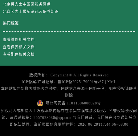
浙江省丽水市莲都区解放街劳力士售后服务中心（需提前预约）
北京劳力士中国区服务网点
浙江省宁波市江北区大闸南路500号来福士广场办公楼20层2009室劳力士售后服务中心（需提前预约）
北京劳力士最新资讯及保养知识
浙江省衢州市柯城区上街劳力士售后服务中心（需提前预约）
热门标签
浙江省绍兴市越城区胜利东路379号世茂天际中心写字楼8层805室劳力士售后服务中心（需提前预约）
浙江省舟山市定海区解放东路劳力士售后服务中心（需提前预约）
查看维修相关文档
澳门特别行政区大堂区议事亭前地（新马路）劳力士售后服务中心（需提前预约）
查看保养相关文档
澳门特别行政区风顺堂区南湾大马路劳力士售后服务中心（需提前预约）
查看配件相关文档
澳门特别行政区花地玛堂区关闸广场劳力士售后服务中心（需提前预约）
澳门特别行政区花王堂区大三巴商圈劳力士售后服务中心（需提前预约）
版权所有：
Copyright ©
All Rights Reserved
澳门特别行政区嘉模堂区官也街劳力士售后服务中心（需提前预约）
ICP备案/许可证号：
鲁ICP备2025179091号-67
|
XML
澳门省路氹城市金光大道劳力士售后服务中心（需提前预约）
本网站拟告知顾客维修表之种类，网站信息来源于网络平台，如有侵权请联系
删除
澳门特别行政区望德堂区塔石广场劳力士售后服务中心（需提前预约）
粤公网安备 11011306006028号
福建省福州市鼓楼区五四路128-1号恒力城写字楼15层03室劳力士售后服务中心（需提前预约）
如权利人或知情人士发现本站内容存在事实错误或涉及版权、名誉权等侵权问
福建省厦门市思明区湖滨东路95号万象城华润大厦B座11层1104室劳力士售后服务中心（需提前预约）
题，请通过邮箱：2557628530@qq.com 与我们联系，我们将在收到通知后立
广东省潮州市潮安区新风路与潮汕路交汇处劳力士售后服务中心（需提前预约）
即依法处理。当前页面信息更新时间：2026-06-29T17:44:06+08:00
广东省广州市天河区天河路230号万菱汇国际中心A塔7层704室劳力士售后服务中心（需提前预约）