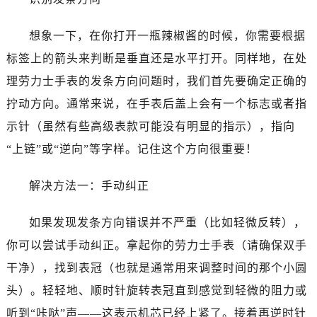
昆明市盘龙区北京路928号同德昆明广场写字楼10层06室（需提前预约）
石家庄市长安区中山东路39号勒泰中心写字楼B座13层07室（需提前预约）
想象一下，在你打开一瓶辣椒酱的时候，你需要根据
西安市碑林区南关正街88号华侨城长安国际中心E座6楼10室（需提前预约）
标签上的箭头来判断是垂直还是水平打开。同样地，在处
海口市龙华区金贸东路5号海口华润大厦B座17层1707室（需提前预约）
理劳力士手表的发条方向问题时，我们首先要确定正确的
唐山市路南区新华东道100号万达广场写字楼A座10层1002室（需提前预约）
拧动方向。通常来说，在手表后盖上会有一个标志或者指
台州市椒江区东海大道1800号腾达中心东1幢20楼2002室（需提前预约）
内蒙古自治区呼和浩特市玉泉区大学西街70号华润万象城写字楼（鄂尔多斯大厦）23层2326室（需提前预约）
示针（虽然有些高级表款可能没有明显的指示），指向
甘肃省兰州市七里河区西津西路16号兰州中心写字楼21层2102室（需提前预约）
“上链”或“逆向”等字样。记住这个方向很重要！
黑龙江省大庆市萨尔图区会战大街劳力士售后服务中心（需提前预约）
黑龙江省鹤岗市向阳区红军路劳力士售后服务中心（需提前预约）
解决方法一：手动纠正
黑龙江省黑河市爱辉区中央街劳力士售后服务中心（需提前预约）
如果发现发条方向错误并不严重（比如轻微反转），
黑龙江省鸡西市鸡冠区红军路劳力士售后服务中心（需提前预约）
黑龙江省佳木斯市向阳区长安路劳力士售后服务中心（需提前预约）
你可以尝试手动纠正。拿起你的劳力士手表（请确保双手
黑龙江省牡丹江市东安区太平路劳力士售后服务中心（需提前预约）
干净），找到表冠（也就是通常用来调整时间的那个小圆
黑龙江省七台河市桃山区大同街劳力士售后服务中心（需提前预约）
头）。轻轻地、顺时针旋转表冠直到感觉到轻微的阻力或
黑龙江省齐齐哈尔市龙沙区龙华路劳力士售后服务中心（需提前预约）
听到“咔哒”声——这表示机芯已经上紧了。接着再逆时针