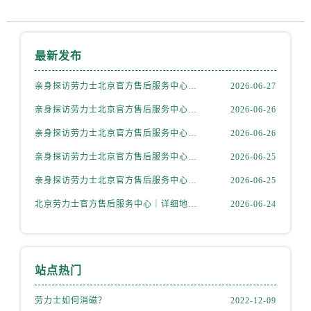
山西省运城市盐湖区河东街劳力士售后服务中心（需提前预约）
山西省长治市潞州区英雄中路劳力士售后服务中心（需提前预约）
山西省太原市迎泽区迎泽街道解放路15号亨得利名表维修授权店3楼劳力士售后服务中心（需提前预约）
最新发布
天津市和平区赤峰道136号天津国际金融中心26层2603室劳力士售后服务中心（需提前预约）
安徽省安庆市迎江区人民路劳力士售后服务中心（需提前预约）
亲身探访劳力士北京官方售后服务中心｜全新地址电话一览（2026年7月最新）
2026-06-27
安徽省蚌埠市蚌山区淮河路劳力士售后服务中心（需提前预约）
亲身探访劳力士北京官方售后服务中心｜网点地址与售后热线（2026年6月最新）
2026-06-26
安徽省亳州市谯城区魏武大道劳力士售后服务中心（需提前预约）
亲身探访劳力士北京官方售后服务中心｜网点地址及官方服务电话（2026年6月最新）
2026-06-26
安徽省池州市贵池区长江路劳力士售后服务中心（需提前预约）
亲身探访劳力士北京官方售后服务中心｜网点地址及售后热线（2026年6月最新）
2026-06-25
安徽省滁州市琅琊区南谯北路劳力士售后服务中心（需提前预约）
安徽省阜阳市颍州区颍州北路劳力士售后服务中心（需提前预约）
亲身探访劳力士北京官方售后服务中心｜完整地址与联系电话（2026年6月最新）
2026-06-25
安徽省淮北市相山区淮海路劳力士售后服务中心（需提前预约）
北京劳力士官方售后服务中心｜详细地址与官方热线权威信息公示（2026年6月最新）
2026-06-24
安徽省淮南市田家庵区国庆中路劳力士售后服务中心（需提前预约）
安徽省黄山市屯溪区黄山西路劳力士售后服务中心（需提前预约）
安徽省六安市金安区解放中路劳力士售后服务中心（需提前预约）
站点热门
安徽省马鞍山市雨山区湖南西路劳力士售后服务中心（需提前预约）
安徽省宿州市埇桥区人民中路劳力士售后服务中心（需提前预约）
劳力士如何消磁？
2022-12-09