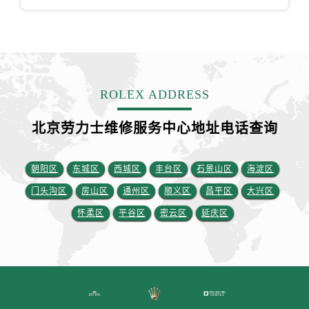
江苏省盐城市盐都区世纪大道5号盐城金融城写字楼1号楼16层1604室劳力士售后服务中心（需提前预约）
江苏省扬州市邗江区国展路29号星耀天地写字楼1号楼18层1803室劳力士售后服务中心（需提前预约）
江苏省镇江市京口区中山东路劳力士售后服务中心（需提前预约）
江西省抚州市临川区赣东大道劳力士售后服务中心（需提前预约）
江西省赣州市章贡区文清路劳力士售后服务中心（需提前预约）
ROLEX ADDRESS
江西省吉安市吉州区井冈山大道劳力士售后服务中心（需提前预约）
江西省景德镇市珠山区珠山中路劳力士售后服务中心（需提前预约）
北京劳力士维修服务中心地址电话查询
江西省九江市浔阳区浔阳路劳力士售后服务中心（需提前预约）
江西省南昌市红谷滩新区红谷中大道998号绿地双子塔（中央广场）A1座办公楼14层1407室劳力士售后服务中心（需提前预约）
朝阳区
东城区
西城区
丰台区
石景山区
海淀区
江西省萍乡市安源区萍安北大道与康庄路交叉口劳力士售后服务中心（需提前预约）
门头沟区
房山区
通州区
顺义区
昌平区
大兴区
江西省上饶市信州区滨江西路劳力士售后服务中心（需提前预约）
怀柔区
平谷区
密云区
延庆区
江西省新余市渝水区北湖西路劳力士售后服务中心（需提前预约）
江西省宜春市袁州区中山中路劳力士售后服务中心（需提前预约）
江西省鹰潭市月湖区胜利东路劳力士售后服务中心（需提前预约）
山东省德州市德城区东风中路劳力士售后服务中心（需提前预约）
山东省东营市东营区济南路劳力士售后服务中心（需提前预约）