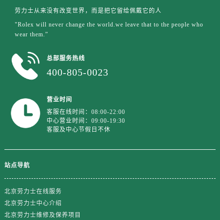
山东省济南市历下区经十路11111号华润中心写字楼（万象城）15层1508室劳力士售后服务中心（需提前预约）
劳力士从来没有改变世界，而是把它留给佩戴它的人
山东省济宁市任城区太白楼路劳力士售后服务中心（需提前预约）
"Rolex will never change the world.we leave that to the people who
山东省莱芜市文化南路8号银座商城名表维修一楼名表维修劳力士售后服务中心（需提前预约）
wear them.”
山东省临沂市兰山区解放路劳力士售后服务中心（需提前预约）
山东省日照市东港区烟台路劳力士售后服务中心（需提前预约）
总部服务热线
400-805-0023
山东省泰安市泰山区财源街道泰山大街劳力士售后服务中心（需提前预约）
山东省威海市环翠区新威海路89号振华商厦一楼名表维修劳力士售后服务中心（需提前预约）
山东省潍坊市奎文区东风东街劳力士售后服务中心（需提前预约）
营业时间
客服在线时间：08:00-22:00
山东省枣庄市滕州市北辛路与善国路交叉口劳力士售后服务中心（需提前预约）
中心营业时间：09:00-19:30
山东省淄博市张店区金晶大道劳力士售后服务中心（需提前预约）
客服及中心节假日不休
上海市黄浦区南京东路299号宏伊国际广场写字楼8层806室劳力士售后服务中心（需提前预约）
上海市徐汇区虹桥路3号港汇中心2座37层3705室劳力士售后服务中心（需提前预约）
站点导航
浙江省杭州市上城区钱江路1366号华润大厦A座5层503-5室劳力士售后服务中心（需提前预约）
浙江省湖州市吴兴区劳动路劳力士售后服务中心（需提前预约）
北京劳力士在线服务
浙江省嘉兴市南湖区广益路705号嘉兴世界贸易中心A座13层1304室劳力士售后服务中心（需提前预约）
北京劳力士中心介绍
浙江省金华市金东区东市南街777号金华万达广场4号楼22楼2209室劳力士售后服务中心（需提前预约）
北京劳力士维修及保养项目