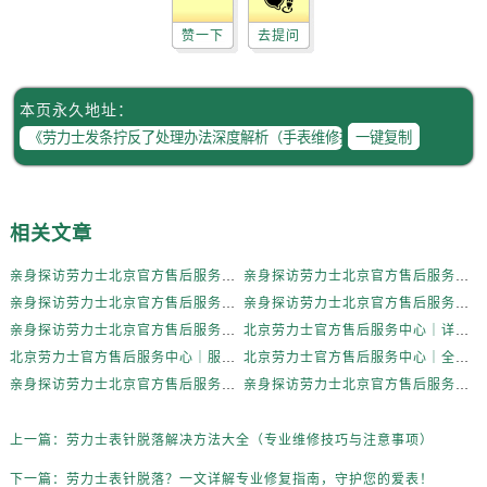
内蒙古自治区赤峰市红山区哈达街劳力士售后服务中心（需提前预约）
赞一下
去提问
内蒙古自治区鄂尔多斯市东胜区伊金霍洛街劳力士售后服务中心（需提前预约）
内蒙古自治区呼伦贝尔市海拉尔区中央街劳力士售后服务中心（需提前预约）
内蒙古自治区通辽市科尔沁区明仁大街劳力士售后服务中心（需提前预约）
本页永久地址：
内蒙古自治区乌海市海勃湾区人民南路劳力士售后服务中心（需提前预约）
一键复制
内蒙古自治区乌兰察布市集宁区恩和大街劳力士售后服务中心（需提前预约）
内蒙古自治区锡林郭勒盟市锡林浩特市光明街与额尔敦路交叉口劳力士售后服务中心（需提前预约）
内蒙古自治区兴安盟市乌兰浩特市兴安大街劳力士售后服务中心（需提前预约）
相关文章
山西省大同市平城区迎宾街劳力士售后服务中心（需提前预约）
亲身探访劳力士北京官方售后服务中心｜全新地址电话一览（2026年7月最新）
亲身探访劳力士北京官方售后服务中心｜网点地址与售后热线（2026年6月最新）
山西省晋城市城区黄华街劳力士售后服务中心（需提前预约）
亲身探访劳力士北京官方售后服务中心｜网点地址及官方服务电话（2026年6月最新）
亲身探访劳力士北京官方售后服务中心｜网点地址及售后热线（2026年6月最新）
山西省晋中市榆次区顺城街劳力士售后服务中心（需提前预约）
亲身探访劳力士北京官方售后服务中心｜完整地址与联系电话（2026年6月最新）
北京劳力士官方售后服务中心｜详细地址与官方热线权威信息公示（2026年6月最新）
山西省临汾市尧都区解放路劳力士售后服务中心（需提前预约）
北京劳力士官方售后服务中心｜服务热线及详细地址权威信息公示（2026年6月最新）
北京劳力士官方售后服务中心｜全新地址与售后热线权威信息公示（2026年6月最新）
山西省吕梁市离石区永宁中路与建设街交叉口劳力士售后服务中心（需提前预约）
亲身探访劳力士北京官方售后服务中心｜热线与地址（2026年6月最新）
亲身探访劳力士北京官方售后服务中心｜最新电话和维修地址（2026年6月最新）
山西省朔州市朔城区怡西路与鄯阳西街交汇处劳力士售后服务中心（需提前预约）
山西省忻州市忻府区和平东街与七一南路交叉口劳力士售后服务中心（需提前预约）
上一篇：
劳力士表针脱落解决方法大全（专业维修技巧与注意事项）
山西省阳泉市郊区平阳东街与新城大道交叉口劳力士售后服务中心（需提前预约）
下一篇：
劳力士表针脱落？一文详解专业修复指南，守护您的爱表！