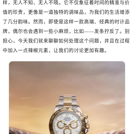
样，无人不知、无人不晓。它不仅象征着时间的精准与价
南昌市红谷滩新区红谷中大道998号绿地双子塔（中央广场）A1座办公楼14层07室（需提前预约）
济南市历下区经十路11111号华润中心写字楼（万象城）15层1508室（需提前预约）
值的珍贵，更像是一道独特的调味品，为我们的生活增添
广州市天河区天河路230号万菱汇国际中心写字楼A塔7层704室（需提前预约）
了几分韵味。然而，即使是这样一款高端、经典的时计品
广州市越秀区环市东路371-375号世界贸易中心大厦南塔写字楼15层07室（需提前预约）
牌，偶尔也会遇到一些小麻烦，比如——发条拧反了。别
深圳市罗湖区深南东路5001号华润大厦写字楼17层1701室（需提前预约）
担心，今天我们就来聊聊如何处理这个问题，并且在过程
惠州市惠城区江北文昌一路7号华贸大厦写字楼1座30层05室（需提前预约）
中加入一点辣椒元素，让我们的讨论更加有趣。
厦门市思明区湖滨东路95号华润大厦写字楼B座11层1104室（需提前预约）
福州市鼓楼区五四路128-1号恒力城写字楼15层03室（需提前预约）
成都市锦江区人民东路6号SAC东原中心写字楼24层2406B室（需提前预约）
重庆市江北区观音桥步行街2号融恒时代广场写字楼9层902室（需提前预约）
长沙市芙蓉区定王台街道建湘路393号世茂环球金融中心写字楼（芙蓉广场）10层13室（需提前预约）
郑州市二七区铭功路10号华润大厦写字楼29层2905室（需提前预约）
太原市迎泽区解放路15号亨得利名表服务中心（品牌授权店）3层整层（需提前预约）
沈阳市沈河区中街路137号亨得利名表服务中心（品牌授权店）1层整层（需提前预约）
沈阳市沈河区中街路83号亨得利名表服务中心（品牌授权店）1层整层（需提前预约）
乌鲁木齐市天山区红山路26号时代广场（CCMALL）C座17层17-B（需提前预约）