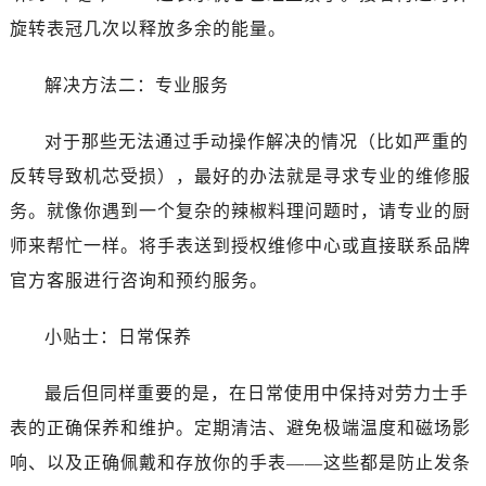
黑龙江省双鸭山市尖山区新兴大街劳力士售后服务中心（需提前预约）
旋转表冠几次以释放多余的能量。
黑龙江省绥化市北林区新华街与康庄路交叉口劳力士售后服务中心（需提前预约）
黑龙江省伊春市伊美区通河路劳力士售后服务中心（需提前预约）
解决方法二：专业服务
吉林省白城市洮北区明仁南街劳力士售后服务中心（需提前预约）
吉林省白山市浑江区浑江大街劳力士售后服务中心（需提前预约）
对于那些无法通过手动操作解决的情况（比如严重的
吉林省吉林市船营区河南街劳力士售后服务中心（需提前预约）
反转导致机芯受损），最好的办法就是寻求专业的维修服
吉林省辽源市龙山区人民大街劳力士售后服务中心（需提前预约）
务。就像你遇到一个复杂的辣椒料理问题时，请专业的厨
吉林省梅河口市新华街道梅河大街劳力士售后服务中心（需提前预约）
师来帮忙一样。将手表送到授权维修中心或直接联系品牌
吉林省四平市铁东区紫气大路与南九经街交汇处劳力士售后服务中心（需提前预约）
官方客服进行咨询和预约服务。
吉林省松原市宁江区五环大街劳力士售后服务中心（需提前预约）
吉林省通化市东昌区环通乡江南大街劳力士售后服务中心（需提前预约）
小贴士：日常保养
吉林省延边市延吉市解放路劳力士售后服务中心（需提前预约）
辽宁省鞍山市铁东区站前街劳力士售后服务中心（需提前预约）
最后但同样重要的是，在日常使用中保持对劳力士手
辽宁省本溪市平山区胜利路劳力士售后服务中心（需提前预约）
表的正确保养和维护。定期清洁、避免极端温度和磁场影
辽宁省朝阳市双塔区新华路劳力士售后服务中心（需提前预约）
响、以及正确佩戴和存放你的手表——这些都是防止发条
辽宁省丹东市振兴区七经街劳力士售后服务中心（需提前预约）