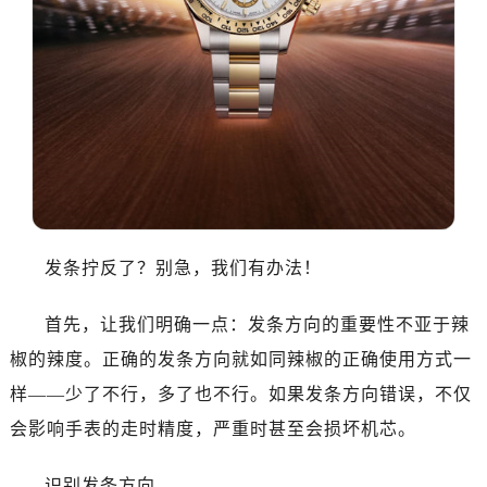
温州市鹿城区锦绣路1067号置信广场10层1015室（需提前预约）
哈尔滨市道里区友谊西路600号富力中心T2座写字楼29层03室（需提前预约）
大连市中山区人民路15号国际金融大厦7层G室（需提前预约）
佛山市禅城区季华五路57号万科金融中心C座12层1205室（需提前预约）
东莞市东城街道鸿福东路1号民盈国贸中心T1写字楼9层907室（需提前预约）
无锡市梁溪区人民中路139号恒隆广场写字楼1座11层1104室（需提前预约）
南通市崇川区工农路57号圆融广场写字楼16层1603室（需提前预约）
苏州市苏州工业园区星港街199号苏州中心办公楼C座22层08室（需提前预约）
武汉市江汉区解放大道686号世界贸易大厦38层09室（需提前预约）
发条拧反了？别急，我们有办法！
南宁市青秀区金湖路59号地王大厦12楼1224室（需提前预约）
合肥市蜀山区潜山路111号万象城华润大厦B座12楼03室（需提前预约）
首先，让我们明确一点：发条方向的重要性不亚于辣
泉州市丰泽区宝洲路729号浦西万达中心写字楼A座7楼709室（需提前预约）
椒的辣度。正确的发条方向就如同辣椒的正确使用方式一
青岛市南区山东路6号华润大厦B座22层04室（需提前预约）
样——少了不行，多了也不行。如果发条方向错误，不仅
烟台市芝罘区胜利路139号万达金融中心A座907室（需提前预约）
会影响手表的走时精度，严重时甚至会损坏机芯。
长春市朝阳区西安大路727号中银大厦A座(旺进大厦)18层09室（需提前预约）
贵阳市南明区都司高架桥路33号亨特国际金融中心14楼14D（需提前预约）
识别发条方向