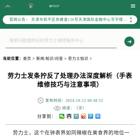
北京市东城区东长安街1号东方广场写字楼W3座6层602室（需提前预约）

北京市朝阳区建国门外大街甲6号华熙国际中心写字楼D座11层1102室（需提前预约）
▲
官网公告>
天津市和平区赤峰道136号天津国际金融中心写字楼26层2603室（需提前预约）
▼
上海市徐汇区虹桥路3号港汇中心写字楼2座37层3705室（需提前预约）
上海市黄浦区南京东路299号宏伊国际广场写字楼8层806室（需提前预约）
南京市秦淮区中山南路1号（新街口）南京中心写字楼22层C1-1室（需提前预约）
常州市新北区龙锦路1590号现代传媒中心写字楼5号楼10层1008室（需提前预约）
当前位置：
首页
>
新闻/知识/问答
>
劳力士知识
>
徐州市鼓楼区淮海东路29号苏宁广场IFC国际金融中心写字楼35层3508室（需提前预约）
扬州市邗江区国展路29号星耀天地写字楼1号楼18层1803室（需提前预约）
劳力士发条拧反了处理办法深度解析（手表
盐城市盐都区世纪大道5号盐城金融城写字楼1号楼16层1604室（需提前预约）
维修技巧与注意事项）
泰州市海陵区永定东路399号置地商务中心东塔写字楼（华润万象城）17层1706室（需提前预约）
宁波市江北区大闸南路500号来福士广场办公楼20层2009室（需提前预约）
发布时间：2024-10-12 08:48:55
杭州市上城区钱江路1366号华润大厦写字楼A座5层503-5室（需提前预约）
阅读：（
次）
金华市金东区东市南街777号金华万达广场写字楼4号楼22层2209室（需提前预约）
分享到：
绍兴市越城区胜利东路379号世茂天际中心写字楼8层805室（需提前预约）
劳力士，这个在钟表界如同辣椒在美食界的地位一
嘉兴市南湖区广益路705号嘉兴世界贸易中心写字楼A座13层1304室（需提前预约）