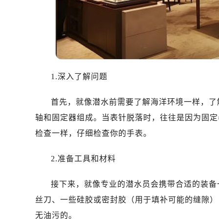
温州市鹿城区锦绣路1067号置信广场
哈尔滨市道里区友谊西路600号富力中
大连市中山区人民路15号国际金融大
佛山市禅城区季华五路57号万科金融中
东莞市东城街道鸿福东路1号民盈国贸
无锡市梁溪区人民中路139号恒隆广场
1.深入了解问题
南通市崇川区工农路57号圆融广场写字
苏州市苏州工业园区星港街199号苏州
首先，就像潜水前需要了解海洋环境一样，了
武汉市江汉区解放大道686号世界贸易
轴和固定器组成。当表针脱落时，往往是因为固定
南宁市青秀区金湖路59号地王大厦12
检查一样，仔细检查你的手表。
合肥市蜀山区潜山路111号万象城华润
泉州市丰泽区宝洲路729号浦西万达中
2.准备工具和材料
青岛市南区山东路6号华润大厦B座2
烟台市芝罘区胜利路139号万达金融中
接下来，就像专业的潜水员会携带合适的装备
长春市朝阳区西安大路727号中银大厦
丝刀、一些硅胶或密封胶（用于填补可能的缝隙）
贵阳市南明区都司高架桥路33号亨特
无油污的。