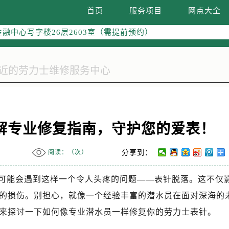
字楼W3座6层602室（需提前预约）
首页
服务项目
网点大全
国际中心写字楼D座11层1102室（需提前预约）
融中心写字楼26层2603室（需提前预约）
2座37层3705室（需提前预约）
际广场写字楼8层806室（需提前预约）
南京中心写字楼22层C1-1室（需提前预约）
中心写字楼5号楼10层1008室（需提前预约）
FC国际金融中心写字楼35层3508室（需提前预约）
楼1号楼18层1803室（需提前预约）
解专业修复指南，守护您的爱表！
字楼1号楼16层1604室（需提前预约）
务中心东塔写字楼（华润万象城）17层1706室（需提前预约）
阅读：（
次）
分享到：
场办公楼20层2009室（需提前预约）
写字楼A座5层503-5室（需提前预约）
可能会遇到这样一个令人头疼的问题——表针脱落。这不仅
广场写字楼4号楼22层2209室（需提前预约）
的损伤。别担心，就像一个经验丰富的潜水员在面对深海的
际中心写字楼8层805室（需提前预约）
来探讨一下如何像专业潜水员一样修复你的劳力士表针。
易中心写字楼A座13层1304室（需提前预约）