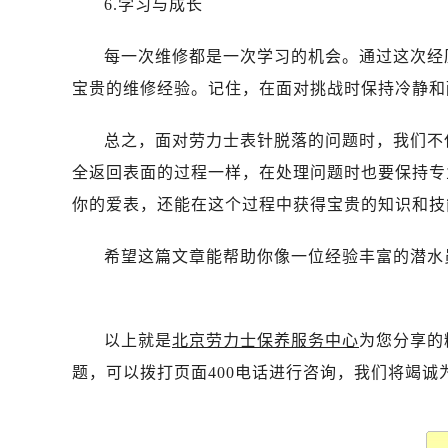
6.学习与成长
黑龙江省双鸭山市尖山区新兴大街劳
黑龙江省绥化市北林区新华街与康庄
每一次维修都是一次学习的机会。通过这次经
黑龙江省伊春市伊美区通河路劳力士
宝贵的维修经验。记住，在面对挑战时保持冷静和
吉林省白城市洮北区明仁南街劳力士
吉林省白山市浑江区浑江大街劳力士
总之，面对劳力士表针脱落的问题时，我们不
吉林省吉林市船营区河南街劳力士售
全返回表面的过程一样，在处理问题时也要保持专
吉林省辽源市龙山区人民大街劳力士
吉林省梅河口市新华街道梅河大街劳
你的爱表，还能在这个过程中获得宝贵的知识和技
吉林省四平市铁东区紫气大路与南九
希望这篇文章能帮助你像一位经验丰富的潜水
吉林省松原市宁江区五环大街劳力士
吉林省通化市东昌区环通乡江南大街
吉林省延边市延吉市解放路劳力士售
以上就是
北京劳力士保养服务中心
为您分享的
辽宁省鞍山市铁东区站前街劳力士售
辽宁省本溪市平山区胜利路劳力士售
题，可以拨打页面400电话进行咨询，我们将竭诚
辽宁省朝阳市双塔区新华路劳力士售
辽宁省丹东市振兴区七经街劳力士售