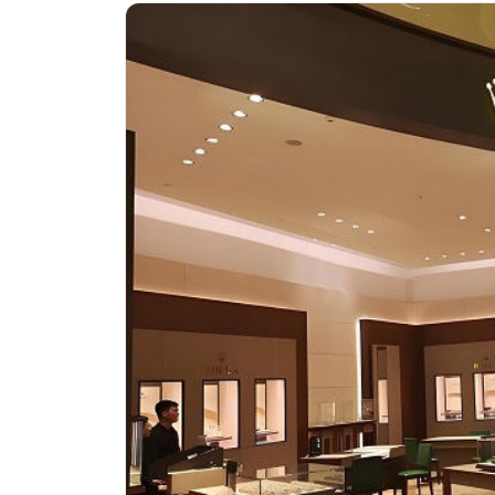
南昌市红谷滩新区红谷中大道998号
济南市历下区经十路11111号华润中
广州市天河区天河路230号万菱汇国
广州市越秀区环市东路371-375号
深圳市罗湖区深南东路5001号华润大
惠州市惠城区江北文昌一路7号华贸大
厦门市思明区湖滨东路95号华润大厦写
福州市鼓楼区五四路128-1号恒力城
成都市锦江区人民东路6号SAC东原中
重庆市江北区观音桥步行街2号融恒时
长沙市芙蓉区定王台街道建湘路393
郑州市二七区铭功路10号华润大厦写字
太原市迎泽区解放路15号亨得利名
沈阳市沈河区中街路137号亨得利名
沈阳市沈河区中街路83号亨得利名
乌鲁木齐市天山区红山路26号时代广场