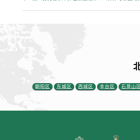
内蒙古自治区赤峰市红山区哈达街劳
内蒙古自治区鄂尔多斯市东胜区伊金
内蒙古自治区呼伦贝尔市海拉尔区中
内蒙古自治区通辽市科尔沁区明仁大
内蒙古自治区乌海市海勃湾区人民南
内蒙古自治区乌兰察布市集宁区恩和
内蒙古自治区锡林郭勒盟市锡林浩特
内蒙古自治区兴安盟市乌兰浩特市兴
山西省大同市平城区迎宾街劳力士售
山西省晋城市城区黄华街劳力士售后
朝阳区
东城区
西城区
丰台区
石景山
山西省晋中市榆次区顺城街劳力士售
山西省临汾市尧都区解放路劳力士售
山西省吕梁市离石区永宁中路与建设
山西省朔州市朔城区怡西路与鄯阳西
山西省忻州市忻府区和平东街与七一
山西省阳泉市郊区平阳东街与新城大