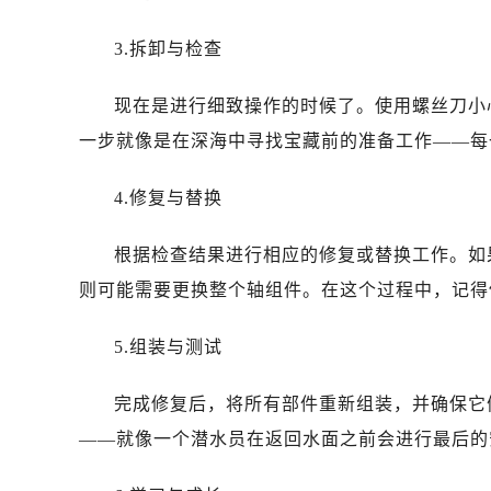
昆明市盘龙区北京路928号同德昆明
石家庄市长安区中山东路39号勒泰中
3.拆卸与检查
西安市碑林区南关正街88号华侨城长
海口市龙华区金贸东路5号海口华润大厦
现在是进行细致操作的时候了。使用螺丝刀小
唐山市路南区新华东道100号万达广场
一步就像是在深海中寻找宝藏前的准备工作——每
台州市椒江区东海大道1800号腾达中
内蒙古自治区呼和浩特市玉泉区大学西
4.修复与替换
甘肃省兰州市七里河区西津西路16号兰
黑龙江省大庆市萨尔图区会战大街劳
根据检查结果进行相应的修复或替换工作。如
黑龙江省鹤岗市向阳区红军路劳力士
则可能需要更换整个轴组件。在这个过程中，记得
黑龙江省黑河市爱辉区中央街劳力士
黑龙江省鸡西市鸡冠区红军路劳力士
5.组装与测试
黑龙江省佳木斯市向阳区长安路劳力
完成修复后，将所有部件重新组装，并确保它
黑龙江省牡丹江市东安区太平路劳力
黑龙江省七台河市桃山区大同街劳力
——就像一个潜水员在返回水面之前会进行最后的
黑龙江省齐齐哈尔市龙沙区龙华路劳