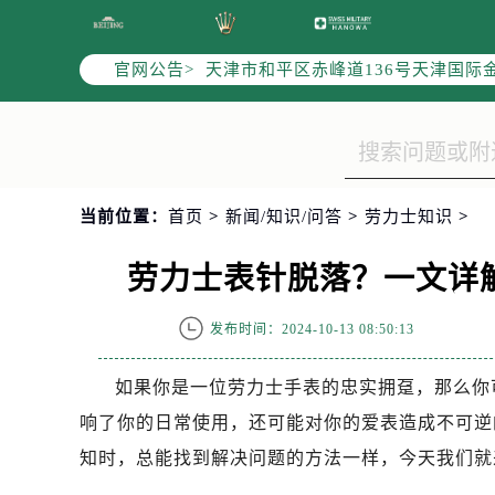
北京市东城区东长安街1号东方广场写
北京市朝阳区建国门外大街甲6号华熙
官网公告>
天津市和平区赤峰道136号天津国际金
上海市徐汇区虹桥路3号港汇中心写字楼
上海市黄浦区南京东路299号宏伊国
南京市秦淮区中山南路1号（新街口）
常州市新北区龙锦路1590号现代传媒
当前位置：
首页
>
新闻/知识/问答
>
劳力士知识
>
徐州市鼓楼区淮海东路29号苏宁广场I
扬州市邗江区国展路29号星耀天地写字
劳力士表针脱落？一文详
盐城市盐都区世纪大道5号盐城金融城写
泰州市海陵区永定东路399号置地商
发布时间：2024-10-13 08:50:13
宁波市江北区大闸南路500号来福士广
杭州市上城区钱江路1366号华润大厦
如果你是一位劳力士手表的忠实拥趸，那么你
金华市金东区东市南街777号金华万达
响了你的日常使用，还可能对你的爱表造成不可逆
绍兴市越城区胜利东路379号世茂天
知时，总能找到解决问题的方法一样，今天我们就
嘉兴市南湖区广益路705号嘉兴世界贸