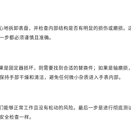
广场写字楼10层06室（需提前预约）
心写字楼B座13层07室（需提前预约）
安国际中心E座6楼10室（需提前预约）
B座17层1707室（需提前预约）
心地拆卸表盘，并检查内部结构是否有明显的损伤或磨损。
写字楼A座10层1002室（需提前预约）
一步都必须谨慎且准确。
心东1幢20楼2002室（需提前预约）
街70号华润万象城写字楼（鄂尔多斯大厦）23层2326室（需
州中心写字楼21层2102室（需提前预约）
力士售后服务中心（需提前预约）
果是固定器损坏，则需要找到合适的替换件；如果是轴磨损
售后服务中心（需提前预约）
保持手部干燥和清洁，避免任何微小杂质进入手表内部。
售后服务中心（需提前预约）
售后服务中心（需提前预约）
士售后服务中心（需提前预约）
们能够正常工作且没有松动的风险。最后一步是进行彻底测
士售后服务中心（需提前预约）
士售后服务中心（需提前预约）
安全检查一样。
力士售后服务中心（需提前预约）