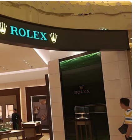
绿地双子塔（中央广场）A1座办公楼14层07室（需提前预约）
心写字楼（万象城）15层1508室（需提前预约）
际中心写字楼A塔7层704室（需提前预约）
世界贸易中心大厦南塔写字楼15层07室（需提前预约）
厦写字楼17层1701室（需提前预约）
厦写字楼1座30层05室（需提前预约）
字楼B座11层1104室（需提前预约）
写字楼15层03室（需提前预约）
心写字楼24层2406B室（需提前预约）
代广场写字楼9层902室（需提前预约）
号世茂环球金融中心写字楼（芙蓉广场）10层13室（需提前预约
楼29层2905室（需提前预约）
表服务中心（品牌授权店）3层整层（需提前预约）
表服务中心（品牌授权店）1层整层（需提前预约）
表服务中心（品牌授权店）1层整层（需提前预约）
（CCMALL）C座17层17-B（需提前预约）