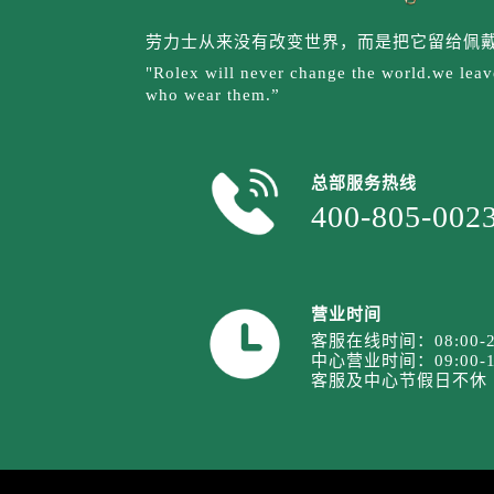
山西省运城市盐湖区河东街劳力士售
山西省长治市潞州区英雄中路劳力士
劳力士从来没有改变世界，而是把它留给佩
山西省太原市迎泽区迎泽街道解放路
"Rolex will never change the world.we leave
who wear them.”
天津市和平区赤峰道136号天津国际
安徽省安庆市迎江区人民路劳力士售
安徽省蚌埠市蚌山区淮河路劳力士售
总部服务热线
安徽省亳州市谯城区魏武大道劳力士
400-805-002
安徽省池州市贵池区长江路劳力士售
安徽省滁州市琅琊区南谯北路劳力士
安徽省阜阳市颍州区颍州北路劳力士
营业时间
安徽省淮北市相山区淮海路劳力士售
客服在线时间：08:00-2
安徽省淮南市田家庵区国庆中路劳力
中心营业时间：09:00-1
安徽省黄山市屯溪区黄山西路劳力士
客服及中心节假日不休
安徽省六安市金安区解放中路劳力士
安徽省马鞍山市雨山区湖南西路劳力
安徽省宿州市埇桥区人民中路劳力士