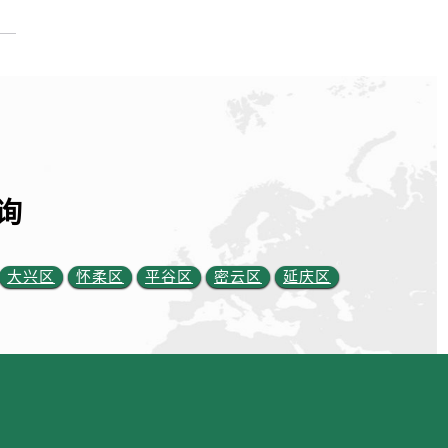
询
大兴区
怀柔区
平谷区
密云区
延庆区