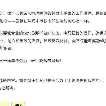
力士售后服务中心（需提前预约）
路交叉口劳力士售后服务中心（需提前预约）
历，你可以更深入地理解你的劳力士手表的工作原理，并积
售后服务中心（需提前预约）
耐心——就像在深海中寻找未知生物时的心态一样。
售后服务中心（需提前预约）
售后服务中心（需提前预约）
仅要像专业的潜水员那样做好准备、执行细致的操作、确保
后服务中心（需提前预约）
业、耐心和细致的态度。通过这次体验，你不仅能够成功修
售后服务中心（需提前预约）
力士售后服务中心（需提前预约）
能积累。
经街交汇处劳力士售后服务中心（需提前预约）
员一样解决劳力士表针脱落的问题！
售后服务中心（需提前预约）
劳力士售后服务中心（需提前预约）
后服务中心（需提前预约）
精彩内容。如果您还有其他关于劳力士手表维护和保养的问
后服务中心（需提前预约）
后服务中心（需提前预约）
为您服务。
后服务中心（需提前预约）
后服务中心（需提前预约）