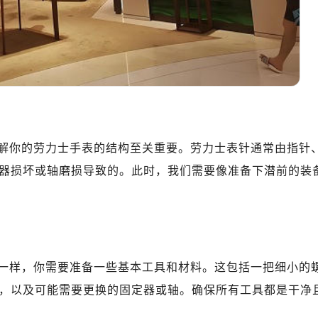
10层1015室（需提前预约）
心T2座写字楼29层03室（需提前预约）
厦7层G室（需提前预约）
心C座12层1205室（需提前预约）
中心T1写字楼9层907室（需提前预约）
写字楼1座11层1104室（需提前预约）
楼16层1603室（需提前预约）
中心办公楼C座22层08室（需提前预约）
解你的劳力士手表的结构至关重要。劳力士表针通常由指针
大厦38层09室（需提前预约）
器损坏或轴磨损导致的。此时，我们需要像准备下潜前的装
楼1224室（需提前预约）
大厦B座12楼03室（需提前预约）
心写字楼A座7楼709室（需提前预约）
2层04室（需提前预约）
心A座907室（需提前预约）
一样，你需要准备一些基本工具和材料。这包括一把细小的
A座(旺进大厦)18层09室（需提前预约）
，以及可能需要更换的固定器或轴。确保所有工具都是干净
国际金融中心14楼14D（需提前预约）