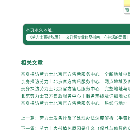
辽宁省抚顺市新抚区东一路劳力士售
赞
辽宁省阜新市海州区解放大街劳力士
辽宁省葫芦岛市连山区中央路劳力士
辽宁省锦州市古塔区中央大街劳力士
本页永久地址：
辽宁省辽阳市白塔区新运大街劳力士
辽宁省盘锦市兴隆台区石油大街劳力
辽宁省铁岭市银州区南马路劳力士售
辽宁省营口市站前区市府路与渤海大
相关文章
辽宁省沈阳市沈河区中街路137号亨
辽宁省沈阳市沈河区中街路83号亨
北京市朝阳区建国门外大街甲6号华熙
北京市东城区东长安街1号王府井东方
河北省保定市竞秀区朝阳北大街北国
内蒙古自治区阿拉善盟市左旗土尔扈
内蒙古自治区巴彦淖尔市临河区新华
上一篇：
劳力士发条拧反了处理办法深度解析（手表
内蒙古自治区包头市青山区幸福路甲
下一篇：
劳力士表带掉色原因是什么（保养与修复的