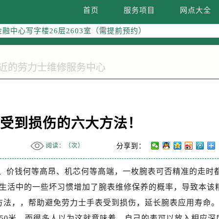
字楼W3座6层602室（需提前预约）
首页
服务项目
网点大全
国际中心写字楼D座11层1102室（需提前预约）
融中心写字楼26层2603室（需提前预约）
2座37层3705室（需提前预约）
际广场写字楼8层806室（需提前预约）
南京中心写字楼22层C1-1室（需提前预约）
中心写字楼5号楼10层1008室（需提前预约）
FC国际金融中心写字楼35层3508室（需提前预约）
楼1号楼18层1803室（需提前预约）
表受到损伤的六大方法！
字楼1号楼16层1604室（需提前预约）
务中心东塔写字楼（华润万象城）17层1706室（需提前预约）
阅读：（
次）
分享到：
场办公楼20层2009室（需提前预约）
写字楼A座5层503-5室（需提前预约）
、价钱何等高昂、机芯何等高端，一枚腕表可否精准的走时
广场写字楼4号楼22层2209室（需提前预约）
生活中的一些坏习惯增加了腕表维修保养的概率，导致本该
际中心写字楼8层805室（需提前预约）
方法，，帮助避免劳力士手表受到损伤，延长腕表应用寿命
易中心写字楼A座13层1304室（需提前预约）
者50米。而很多人以为这就意味着，自己的表可以放入相应深