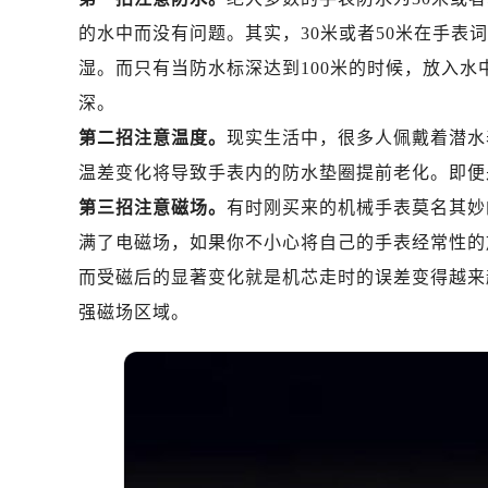
南昌市红谷滩新区红谷中大道998号
的水中而没有问题。其实，30米或者50米在手
济南市历下区经十路11111号华润中
湿。而只有当防水标深达到100米的时候，放入水
广州市天河区天河路230号万菱汇国
广州市越秀区环市东路371-375号
深。
深圳市罗湖区深南东路5001号华润大
第二招注意温度。
现实生活中，很多人佩戴着潜水
惠州市惠城区江北文昌一路7号华贸大
温差变化将导致手表内的防水垫圈提前老化。即便
厦门市思明区湖滨东路95号华润大厦写
第三招注意磁场。
有时刚买来的机械手表莫名其妙
福州市鼓楼区五四路128-1号恒力城
满了电磁场，如果你不小心将自己的手表经常性的
成都市锦江区人民东路6号SAC东原中
而受磁后的显著变化就是机芯走时的误差变得越来
重庆市江北区观音桥步行街2号融恒时
强磁场区域。
长沙市芙蓉区定王台街道建湘路393
郑州市二七区铭功路10号华润大厦写字
太原市迎泽区解放路15号亨得利名
沈阳市沈河区中街路137号亨得利名
沈阳市沈河区中街路83号亨得利名
乌鲁木齐市天山区红山路26号时代广场