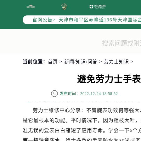
北京市东城区东长安街1号东方广场写
北京市朝阳区建国门外大街甲6号华熙
官网公告>
天津市和平区赤峰道136号天津国际金
上海市徐汇区虹桥路3号港汇中心写字楼
上海市黄浦区南京东路299号宏伊国
南京市秦淮区中山南路1号（新街口）
常州市新北区龙锦路1590号现代传媒
当前位置：
首页
>
新闻/知识/问答
>
劳力士知识
>
徐州市鼓楼区淮海东路29号苏宁广场I
扬州市邗江区国展路29号星耀天地写字
避免劳力士手
盐城市盐都区世纪大道5号盐城金融城写
泰州市海陵区永定东路399号置地商
发布时间：2022-12-24 18:58:52
宁波市江北区大闸南路500号来福士广
杭州市上城区钱江路1366号华润大厦
劳力士维修中心分享：不管腕表功效何等强大
金华市金东区东市南街777号金华万达
是它最根本的功能。平时情况下，因为粗枝大叶，
绍兴市越城区胜利东路379号世茂天
准无误的爱表白白缩短了应用寿命。学会一下6个
嘉兴市南湖区广益路705号嘉兴世界贸
第一招注意防水。
绝大多数的手表防水为30米或