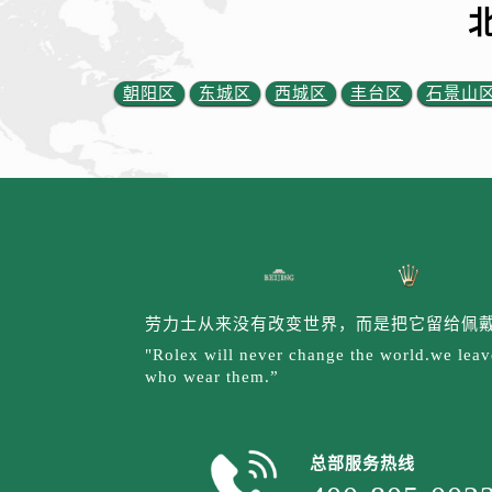
内蒙古自治区包头市青山区幸福路甲
内蒙古自治区赤峰市红山区哈达街劳
内蒙古自治区鄂尔多斯市东胜区伊金
朝阳区
东城区
西城区
丰台区
石景山
内蒙古自治区呼伦贝尔市海拉尔区中
内蒙古自治区通辽市科尔沁区明仁大
内蒙古自治区乌海市海勃湾区人民南
内蒙古自治区乌兰察布市集宁区恩和
内蒙古自治区锡林郭勒盟市锡林浩特
内蒙古自治区兴安盟市乌兰浩特市兴
山西省大同市平城区迎宾街劳力士售
山西省晋城市城区黄华街劳力士售后
劳力士从来没有改变世界，而是把它留给佩
山西省晋中市榆次区顺城街劳力士售
"Rolex will never change the world.we leave
who wear them.”
山西省临汾市尧都区解放路劳力士售
山西省吕梁市离石区永宁中路与建设
山西省朔州市朔城区怡西路与鄯阳西
总部服务热线
山西省忻州市忻府区和平东街与七一