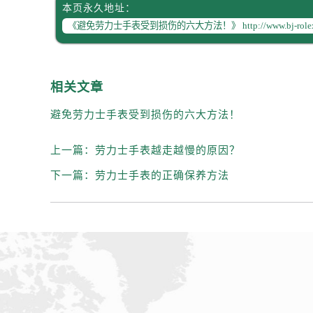
辽宁省丹东市振兴区七经街劳力士售
本页永久地址：
辽宁省抚顺市新抚区东一路劳力士售
辽宁省阜新市海州区解放大街劳力士
辽宁省葫芦岛市连山区中央路劳力士
辽宁省锦州市古塔区中央大街劳力士
相关文章
辽宁省辽阳市白塔区新运大街劳力士
避免劳力士手表受到损伤的六大方法！
辽宁省盘锦市兴隆台区石油大街劳力
辽宁省铁岭市银州区南马路劳力士售
上一篇：
劳力士手表越走越慢的原因？
辽宁省营口市站前区市府路与渤海大
下一篇：
劳力士手表的正确保养方法
辽宁省沈阳市沈河区中街路137号亨
辽宁省沈阳市沈河区中街路83号亨
北京市朝阳区建国门外大街甲6号华熙
北京市东城区东长安街1号王府井东方
河北省保定市竞秀区朝阳北大街北国
内蒙古自治区阿拉善盟市左旗土尔扈
内蒙古自治区巴彦淖尔市临河区新华