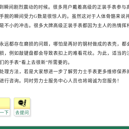
力士售后服务中心（需提前预约）
遇到瞬间剧烈震动的时候。很多用户戴着高级的正装手表参与
力士售后服务中心（需提前预约）
手腕的瞬间受力G数是很惊人的。虽然这对于人体骨骼来说
路交叉口劳力士售后服务中心（需提前预约）
是不小的冲击。很多大牌高级正装手表都因为主人的热情挥
售后服务中心（需提前预约）
售后服务中心（需提前预约）
售后服务中心（需提前预约）
永远都存在磨损的问题，哪怕是再好的钢材做成的表壳，都
后服务中心（需提前预约）
损，例如敲键盘都会导致表扣上的难看花纹。为此，适当的
售后服务中心（需提前预约）
们的手表“看上去很新”所需要的。
力士售后服务中心（需提前预约）
处理方法，若是大家想进一步了解劳力士手表更多维修保养
经街交汇处劳力士售后服务中心（需提前预约）
进行咨询。同时劳力士服务中心人员也将竭诚为您服务！
售后服务中心（需提前预约）
劳力士售后服务中心（需提前预约）
后服务中心（需提前预约）
后服务中心（需提前预约）
一下
去提问
后服务中心（需提前预约）
后服务中心（需提前预约）