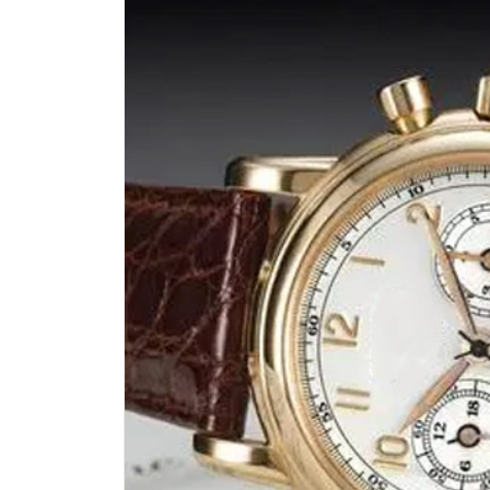
温州市鹿城区锦绣路1067号置信广场
哈尔滨市道里区友谊西路600号富力中
大连市中山区人民路15号国际金融大
佛山市禅城区季华五路57号万科金融中
东莞市东城街道鸿福东路1号民盈国贸
无锡市梁溪区人民中路139号恒隆广场
南通市崇川区工农路57号圆融广场写字
苏州市苏州工业园区星港街199号苏州
武汉市江汉区解放大道686号世界贸易
南宁市青秀区金湖路59号地王大厦12
合肥市蜀山区潜山路111号万象城华润
泉州市丰泽区宝洲路729号浦西万达中
青岛市南区山东路6号华润大厦B座2
烟台市芝罘区胜利路139号万达金融中
长春市朝阳区西安大路727号中银大厦
贵阳市南明区都司高架桥路33号亨特