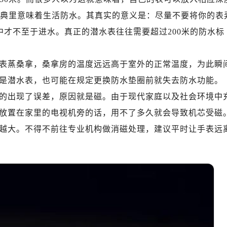
绿地双子塔（中央广场）A1座办公楼14层07室（需提前预约）
表词典里意味着生活防水。其真实的意义是：尽量不要将你的表
心写字楼（万象城）15层1508室（需提前预约）
中才不至于进水。真正的潜水表往往需要超过200米的防水标
际中心写字楼A塔7层704室（需提前预约）
世界贸易中心大厦南塔写字楼15层07室（需提前预约）
厦写字楼17层1701室（需提前预约）
表蒸桑拿，桑拿房的温度远远高于室外的正常温度，为此瞬
厦写字楼1座30层05室（需提前预约）
是潜水表，也可能在规定更换防水垫圈前就失去防水功能。
字楼B座11层1104室（需提前预约）
的出现了误差，原因就是磁。由于现代家庭以及社会环境中
写字楼15层03室（需提前预约）
放置在家里的电视机旁的话，用不了多久就会导致机芯受磁
心写字楼24层2406B室（需提前预约）
越大。不得不前往专业机构做消磁处理，建议平时让手表远
代广场写字楼9层902室（需提前预约）
号世茂环球金融中心写字楼（芙蓉广场）10层13室（需提前预约
楼29层2905室（需提前预约）
表服务中心（品牌授权店）3层整层（需提前预约）
表服务中心（品牌授权店）1层整层（需提前预约）
表服务中心（品牌授权店）1层整层（需提前预约）
（CCMALL）C座17层17-B（需提前预约）