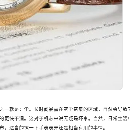
广场写字楼10层06室（需提前预约）
心写字楼B座13层07室（需提前预约）
安国际中心E座6楼10室（需提前预约）
B座17层1707室（需提前预约）
写字楼A座10层1002室（需提前预约）
心东1幢20楼2002室（需提前预约）
街70号华润万象城写字楼（鄂尔多斯大厦）23层2326室（需
州中心写字楼21层2102室（需提前预约）
国际金融中心写字楼20层01室（需提前预约）
力士售后服务中心（需提前预约）
售后服务中心（需提前预约）
售后服务中心（需提前预约）
售后服务中心（需提前预约）
士售后服务中心（需提前预约）
之一就是：尘。长时间暴露在灰尘密集的区域，自然会导致
士售后服务中心（需提前预约）
的更快干涸。这对于机芯来说无疑是坏事。当然，日常生活
士售后服务中心（需提前预约）
布，适当的擦一下手表表壳还是相当有用的事情。