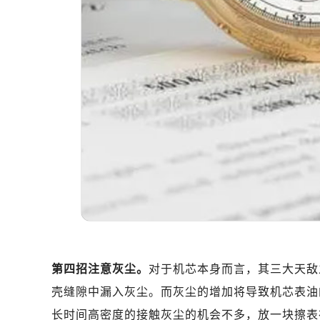
昆明市盘龙区北京路928号同德昆明
石家庄市长安区中山东路39号勒泰中
西安市碑林区南关正街88号华侨城长
海口市龙华区金贸东路5号海口华润大厦
唐山市路南区新华东道100号万达广场
台州市椒江区东海大道1800号腾达中
内蒙古自治区呼和浩特市玉泉区大学西
甘肃省兰州市七里河区西津西路16号兰
重庆市解放碑渝中区民权路28号英利
黑龙江省大庆市萨尔图区会战大街劳
黑龙江省鹤岗市向阳区红军路劳力士
黑龙江省黑河市爱辉区中央街劳力士
黑龙江省鸡西市鸡冠区红军路劳力士
黑龙江省佳木斯市向阳区长安路劳力
第四招注意灰尘。
对于机芯本身而言，其三大天敌
黑龙江省牡丹江市东安区太平路劳力
壳缝隙中漏入灰尘。而灰尘的增加将导致机芯表油
黑龙江省七台河市桃山区大同街劳力
长时间高密度的接触灰尘的机会不多，放一块擦表