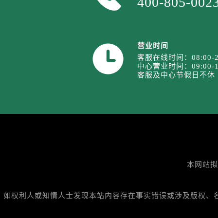
400-805-002
山西省阳泉市郊区平阳东街与新城大
山西省运城市盐湖区河东街劳力士售
山西省长治市潞州区英雄中路劳力士
山西省太原市迎泽区迎泽街道解放路
营业时间
客服在线时间：08:00-2
天津市和平区赤峰道136号天津国际
中心营业时间：09:00-1
安徽省安庆市迎江区人民路劳力士售
客服及中心节假日不休
安徽省蚌埠市蚌山区淮河路劳力士售
安徽省亳州市谯城区魏武大道劳力士
安徽省池州市贵池区长江路劳力士售
安徽省滁州市琅琊区南谯北路劳力士
安徽省阜阳市颍州区颍州北路劳力士
安徽省淮北市相山区淮海路劳力士售
本网站拟
安徽省淮南市田家庵区国庆中路劳力
安徽省黄山市屯溪区黄山西路劳力士
安徽省六安市金安区解放中路劳力士
如权利人或知情人士发现本站内容存在事实错误或涉及版权、名誉权
安徽省马鞍山市雨山区湖南西路劳力