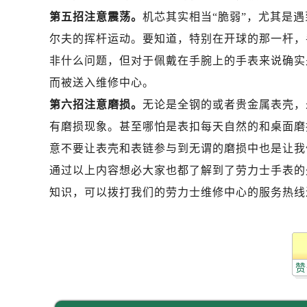
黑龙江省齐齐哈尔市龙沙区龙华路劳
第五招注意震荡。
机芯其实相当“脆弱”，尤其是
黑龙江省双鸭山市尖山区新兴大街劳
尔夫的挥杆运动。要知道，特别在开球的那一杆，
黑龙江省绥化市北林区新华街与康庄
非什么问题，但对于佩戴在手腕上的手表来说确实
黑龙江省伊春市伊美区通河路劳力士
吉林省白城市洮北区明仁南街劳力士
而被送入维修中心。
吉林省白山市浑江区浑江大街劳力士
第六招注意磨损。
无论是全钢的或者贵金属表壳，
吉林省吉林市船营区河南街劳力士售
有磨损现象。甚至哪怕是表扣每天自然的和桌面磨
吉林省辽源市龙山区人民大街劳力士
意不要让表壳和表链参与到无谓的磨损中也是让我
吉林省梅河口市新华街道梅河大街劳
通过以上内容想必大家也都了解到了劳力士手表的
吉林省四平市铁东区紫气大路与南九
知识，可以拨打我们的劳力士维修中心的服务热线
吉林省松原市宁江区五环大街劳力士
吉林省通化市东昌区环通乡江南大街
吉林省延边市延吉市解放路劳力士售
辽宁省鞍山市铁东区站前街劳力士售
赞
辽宁省本溪市平山区胜利路劳力士售
辽宁省朝阳市双塔区新华路劳力士售