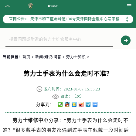
北京市东城区东长安街1号东方广场写字楼W3座6层602室（需提前预约）

北京市朝阳区建国门外大街甲6号华熙国际中心写字楼D座11层1102室（需提前预约）
▲
官网公告>
天津市和平区赤峰道136号天津国际金融中心写字楼26层2603室（需提前预约）
▼
上海市徐汇区虹桥路3号港汇中心写字楼2座37层3705室（需提前预约）
上海市黄浦区南京东路299号宏伊国际广场写字楼8层806室（需提前预约）
南京市秦淮区中山南路1号（新街口）南京中心写字楼22层C1-1室（需提前预约）
常州市新北区龙锦路1590号现代传媒中心写字楼5号楼10层1008室（需提前预约）
当前位置：
首页
>
新闻/知识/问答
>
劳力士知识
>
徐州市鼓楼区淮海东路29号苏宁广场IFC国际金融中心写字楼35层3508室（需提前预约）
扬州市邗江区国展路29号星耀天地写字楼1号楼18层1803室（需提前预约）
劳力士手表为什么会走时不准？
盐城市盐都区世纪大道5号盐城金融城写字楼1号楼16层1604室（需提前预约）
泰州市海陵区永定东路399号置地商务中心东塔写字楼（华润万象城）17层1706室（需提前预约）
发布时间：2023-01-07 15:55:23
宁波市江北区大闸南路500号来福士广场办公楼20层2009室（需提前预约）
阅读：（
次）
杭州市上城区钱江路1366号华润大厦写字楼A座5层503-5室（需提前预约）
分享到：
金华市金东区东市南街777号金华万达广场写字楼4号楼22层2209室（需提前预约）
劳力士维修中心
分享：“劳力士手表为什么会走时不
绍兴市越城区胜利东路379号世茂天际中心写字楼8层805室（需提前预约）
准？”很多戴手表的朋友都遇到过手表在佩戴一段时间后
嘉兴市南湖区广益路705号嘉兴世界贸易中心写字楼A座13层1304室（需提前预约）