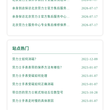
北京劳力士保养手表的专业服务流程详解权威公示（2026年7月最新）
2026-07-17
内蒙古自治区包头市青山区幸福路甲3号王府井百货名表维修劳力士售后服务中心（需提前预约）
亲身到店探访北京劳力士官方售后服务中心｜最新电话及维修地址（2026年7月最新）
2026-07-17
内蒙古自治区赤峰市红山区哈达街劳力士售后服务中心（需提前预约）
内蒙古自治区鄂尔多斯市东胜区伊金霍洛街劳力士售后服务中心（需提前预约）
亲身探访北京劳力士官方售后服务中心｜热线电话与门店地址（2026年7月最新）
2026-07-17
内蒙古自治区呼伦贝尔市海拉尔区中央街劳力士售后服务中心（需提前预约）
北京劳力士服务中心专业售后维修保养服务权威公示（2026年7月最新）
2026-07-17
内蒙古自治区通辽市科尔沁区明仁大街劳力士售后服务中心（需提前预约）
内蒙古自治区乌海市海勃湾区人民南路劳力士售后服务中心（需提前预约）
内蒙古自治区乌兰察布市集宁区恩和大街劳力士售后服务中心（需提前预约）
站点热门
内蒙古自治区锡林郭勒盟市锡林浩特市光明街与额尔敦路交叉口劳力士售后服务中心（需提前预约）
内蒙古自治区兴安盟市乌兰浩特市兴安大街劳力士售后服务中心（需提前预约）
劳力士如何消磁？
2022-12-09
山西省大同市平城区迎宾街劳力士售后服务中心（需提前预约）
劳力士手表表带的保养方法有哪些？
2023-01-07
山西省晋城市城区黄华街劳力士售后服务中心（需提前预约）
劳力士手表受磁如何处理
2023-01-07
山西省晋中市榆次区顺城街劳力士售后服务中心（需提前预约）
山西省临汾市尧都区解放路劳力士售后服务中心（需提前预约）
劳力士手表受磁如何正确消磁
2023-01-07
山西省吕梁市离石区永宁中路与建设街交叉口劳力士售后服务中心（需提前预约）
带日历的劳力士蚝式恒动五位数型号
2023-10-28
山西省朔州市朔城区怡西路与鄯阳西街交汇处劳力士售后服务中心（需提前预约）
劳力士手表走时慢的具体原因
2023-01-07
山西省忻州市忻府区和平东街与七一南路交叉口劳力士售后服务中心（需提前预约）