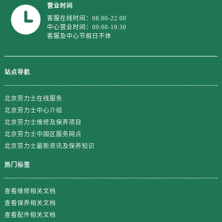
江苏省徐州市鼓楼区淮海东路29号苏宁广场IFC国际金融中心35层3508室劳力士售后服务中心（需提前预约）
营业时间
江苏省盐城市盐都区世纪大道5号盐城金融城写字楼1号楼16层1604室劳力士售后服务中心（需提前预约）
客服在线时间：08:00-22:00
中心营业时间：09:00-19:30
江苏省扬州市邗江区国展路29号星耀天地写字楼1号楼18层1803室劳力士售后服务中心（需提前预约）
客服及中心节假日不休
江苏省镇江市京口区中山东路劳力士售后服务中心（需提前预约）
江西省抚州市临川区赣东大道劳力士售后服务中心（需提前预约）
站点导航
江西省赣州市章贡区文清路劳力士售后服务中心（需提前预约）
江西省吉安市吉州区井冈山大道劳力士售后服务中心（需提前预约）
北京劳力士在线服务
江西省景德镇市珠山区珠山中路劳力士售后服务中心（需提前预约）
北京劳力士中心介绍
江西省九江市浔阳区浔阳路劳力士售后服务中心（需提前预约）
北京劳力士维修及保养项目
江西省南昌市红谷滩新区红谷中大道998号绿地双子塔（中央广场）A1座办公楼14层1407室劳力士售后服务中心（需提前预约）
北京劳力士中国区服务网点
江西省萍乡市安源区萍安北大道与康庄路交叉口劳力士售后服务中心（需提前预约）
北京劳力士最新资讯及保养知识
江西省上饶市信州区滨江西路劳力士售后服务中心（需提前预约）
热门标签
江西省新余市渝水区北湖西路劳力士售后服务中心（需提前预约）
江西省宜春市袁州区中山中路劳力士售后服务中心（需提前预约）
查看维修相关文档
江西省鹰潭市月湖区胜利东路劳力士售后服务中心（需提前预约）
查看保养相关文档
山东省德州市德城区东风中路劳力士售后服务中心（需提前预约）
查看配件相关文档