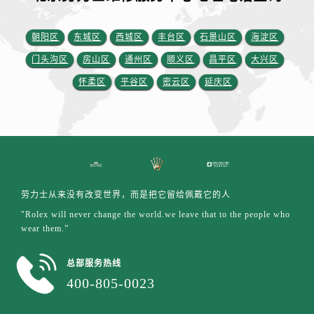
安徽省宿州市埇桥区人民中路劳力士售后服务中心（需提前预约）
安徽省铜陵市铜官区石城大道劳力士售后服务中心（需提前预约）
朝阳区
东城区
西城区
丰台区
石景山区
海淀区
安徽省芜湖市镜湖区中山路步行街劳力士售后服务中心（需提前预约）
门头沟区
房山区
通州区
顺义区
昌平区
大兴区
安徽省宣城市宣州区叠嶂西路劳力士售后服务中心（需提前预约）
怀柔区
平谷区
密云区
延庆区
福建省龙岩市新罗区九一南路劳力士售后服务中心（需提前预约）
福建省南平市建阳区人民西路劳力士售后服务中心（需提前预约）
福建省宁德市蕉城区天湖东路劳力士售后服务中心（需提前预约）
福建省莆田市城厢区霞林街道荔华东大道劳力士售后服务中心（需提前预约）
福建省三明市三元区东乾二路劳力士售后服务中心（需提前预约）
福建省漳州市龙文区步港路劳力士售后服务中心（需提前预约）
劳力士从来没有改变世界，而是把它留给佩戴它的人
江苏省常州市新北区龙锦路1590号现代传媒中心5号楼10层1008室劳力士售后服务中心（需提前预约）
"Rolex will never change the world.we leave that to the people who
江苏省淮安市清江浦区淮海北路劳力士售后服务中心（需提前预约）
wear them.”
江苏省连云港市海州区通灌北路劳力士售后服务中心（需提前预约）
江苏省南京市秦淮区中山南路1号南京中心22层22-C1-C3室劳力士售后服务中心（需提前预约）
总部服务热线
江苏省宿迁市宿城区西湖路劳力士售后服务中心（需提前预约）
400-805-0023
江苏省泰州市海陵区永定东路399号置地商务中心东塔（华润万象城）17层1706室劳力士售后服务中心（需提前预约）