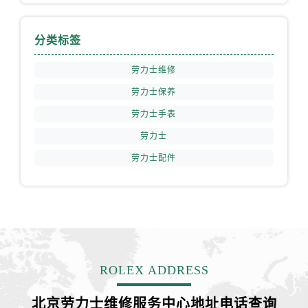
山西省阳泉市郊区平阳东街与新城大道交叉口劳力士售后服务中心（需提前预约）
山西省运城市盐湖区河东街劳力士售后服务中心（需提前预约）
分类标签
山西省长治市潞州区英雄中路劳力士售后服务中心（需提前预约）
山西省太原市迎泽区迎泽街道解放路15号亨得利名表维修授权店3楼劳力士售后服务中心（需提前预约）
劳力士维修
天津市和平区赤峰道136号天津国际金融中心26层2603室劳力士售后服务中心（需提前预约）
劳力士保养
安徽省安庆市迎江区人民路劳力士售后服务中心（需提前预约）
劳力士手表
安徽省蚌埠市蚌山区淮河路劳力士售后服务中心（需提前预约）
劳力士
安徽省亳州市谯城区魏武大道劳力士售后服务中心（需提前预约）
劳力士配件
安徽省池州市贵池区长江路劳力士售后服务中心（需提前预约）
安徽省滁州市琅琊区南谯北路劳力士售后服务中心（需提前预约）
安徽省阜阳市颍州区颍州北路劳力士售后服务中心（需提前预约）
安徽省淮北市相山区淮海路劳力士售后服务中心（需提前预约）
安徽省淮南市田家庵区国庆中路劳力士售后服务中心（需提前预约）
安徽省黄山市屯溪区黄山西路劳力士售后服务中心（需提前预约）
ROLEX ADDRESS
安徽省六安市金安区解放中路劳力士售后服务中心（需提前预约）
安徽省马鞍山市雨山区湖南西路劳力士售后服务中心（需提前预约）
北京劳力士维修服务中心地址电话查询