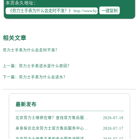
辽宁省丹东市振兴区七经街劳力士售后服务中心（需提前预约）
本页永久地址：
一键复制
辽宁省抚顺市新抚区东一路劳力士售后服务中心（需提前预约）
辽宁省阜新市海州区解放大街劳力士售后服务中心（需提前预约）
辽宁省葫芦岛市连山区中央路劳力士售后服务中心（需提前预约）
辽宁省锦州市古塔区中央大街劳力士售后服务中心（需提前预约）
相关文章
辽宁省辽阳市白塔区新运大街劳力士售后服务中心（需提前预约）
劳力士手表为什么会走时不准？
辽宁省盘锦市兴隆台区石油大街劳力士售后服务中心（需提前预约）
辽宁省铁岭市银州区南马路劳力士售后服务中心（需提前预约）
上一篇：
劳力士手表进水是什么原因？
辽宁省营口市站前区市府路与渤海大街交叉口劳力士售后服务中心（需提前预约）
下一篇：
劳力士手表为什么会进水？
辽宁省沈阳市沈河区中街路137号亨得利名表维修授权店1楼劳力士售后服务中心（需提前预约）
辽宁省沈阳市沈河区中街路83号亨得利名表维修授权店1楼劳力士售后服务中心（需提前预约）
北京市朝阳区建国门外大街甲6号华熙国际中心D座11层1102室劳力士售后服务中心（需提前预约）
最新发布
北京市东城区东长安街1号王府井东方广场W3座6层602室劳力士售后服务中心（需提前预约）
河北省保定市竞秀区朝阳北大街北国先天下劳力士售后服务中心（需提前预约）
北京劳力士维修在哪？查找官方售后服务网点与保养地址权威公示（2026年7月最新）
2026-07-18
内蒙古自治区阿拉善盟市左旗土尔扈特大街劳力士售后服务中心（需提前预约）
亲身探访北京劳力士官方售后服务中心｜全新官方地址及客服热线（2026年7月最新）
2026-07-17
内蒙古自治区巴彦淖尔市临河区新华街劳力士售后服务中心（需提前预约）