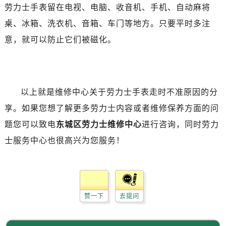
黑龙江省齐齐哈尔市龙沙区龙华路劳力士售后服务中心（需提前预约）
劳力士手表留在电视、电脑、收音机、手机、自动麻将
黑龙江省双鸭山市尖山区新兴大街劳力士售后服务中心（需提前预约）
桌、冰箱、洗衣机、音箱、车门等地方。只要平时多注
黑龙江省绥化市北林区新华街与康庄路交叉口劳力士售后服务中心（需提前预约）
意，就可以防止它们被磁化。
黑龙江省伊春市伊美区通河路劳力士售后服务中心（需提前预约）
吉林省白城市洮北区明仁南街劳力士售后服务中心（需提前预约）
吉林省白山市浑江区浑江大街劳力士售后服务中心（需提前预约）
吉林省吉林市船营区河南街劳力士售后服务中心（需提前预约）
以上就是维修中心关于劳力士手表走时不准原因的分
吉林省辽源市龙山区人民大街劳力士售后服务中心（需提前预约）
享。如果您想了解更多劳力士内容或者维修保养方面的问
吉林省梅河口市新华街道梅河大街劳力士售后服务中心（需提前预约）
题您可以致电
东城区劳力士维修中心
进行咨询，同时劳力
吉林省四平市铁东区紫气大路与南九经街交汇处劳力士售后服务中心（需提前预约）
士服务中心也很高兴为您服务！
吉林省松原市宁江区五环大街劳力士售后服务中心（需提前预约）
吉林省通化市东昌区环通乡江南大街劳力士售后服务中心（需提前预约）
吉林省延边市延吉市解放路劳力士售后服务中心（需提前预约）
辽宁省鞍山市铁东区站前街劳力士售后服务中心（需提前预约）
赞一下
去提问
辽宁省本溪市平山区胜利路劳力士售后服务中心（需提前预约）
辽宁省朝阳市双塔区新华路劳力士售后服务中心（需提前预约）