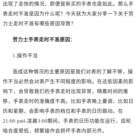
南昌市红谷滩新区红谷中大道998号绿地双子塔（中央广场）A1座办公楼14层07室（需提前预约）
出现了走快的情况，即便是新买的手表也是如此。那么手
济南市历下区经十路11111号华润中心写字楼（万象城）15层1508室（需提前预约）
表走时不准是因为什么呢？今天就为大家分享一下关于劳
广州市天河区天河路230号万菱汇国际中心写字楼A塔7层704室（需提前预约）
力士走时不准有哪些原因导致？
广州市越秀区环市东路371-375号世界贸易中心大厦南塔写字楼15层07室（需提前预约）
深圳市罗湖区深南东路5001号华润大厦写字楼17层1701室（需提前预约）
劳力士手表走时不准原因：
惠州市惠城区江北文昌一路7号华贸大厦写字楼1座30层05室（需提前预约）
厦门市思明区湖滨东路95号华润大厦写字楼B座11层1104室（需提前预约）
1.操作不当
福州市鼓楼区五四路128-1号恒力城写字楼15层03室（需提前预约）
造成这种情况的主要原因是我们对表的了解不够，操
成都市锦江区人民东路6号SAC东原中心写字楼24层2406B室（需提前预约）
重庆市江北区观音桥步行街2号融恒时代广场写字楼9层902室（需提前预约）
作不当必然会对表产生不同程度的影响。在这些因素的影
长沙市芙蓉区定王台街道建湘路393号世茂环球金融中心写字楼（芙蓉广场）10层13室（需提前预约）
响下，会导致我们的手表走时出现异常，随着时间的推
郑州市二七区铭功路10号华润大厦写字楼29层2905室（需提前预约）
移，手表走时的准确度不高。比如手表晚上要调，比如日
太原市迎泽区解放路15号亨得利名表服务中心（品牌授权店）3层整层（需提前预约）
历和星期，会影响手表的档位和手表的日历跳动。在
沈阳市沈河区中街路137号亨得利名表服务中心（品牌授权店）1层整层（需提前预约）
21:00 pml-凌晨3:00期间，手表的日历功能在运行，齿轮
沈阳市沈河区中街路83号亨得利名表服务中心（品牌授权店）1层整层（需提前预约）
啮合度很低，频繁操作会损坏手表内部元件。
乌鲁木齐市天山区红山路26号时代广场（CCMALL）C座17层17-B（需提前预约）