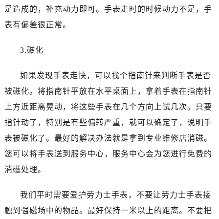
昆明市盘龙区北京路928号同德昆明广场写字楼10层06室（需提前预约）
足造成的，补充动力即可。手表走时的时候动力不足，手
石家庄市长安区中山东路39号勒泰中心写字楼B座13层07室（需提前预约）
表有偏差很正常。
西安市碑林区南关正街88号华侨城长安国际中心E座6楼10室（需提前预约）
海口市龙华区金贸东路5号海口华润大厦B座17层1707室（需提前预约）
3.磁化
唐山市路南区新华东道100号万达广场写字楼A座10层1002室（需提前预约）
台州市椒江区东海大道1800号腾达中心东1幢20楼2002室（需提前预约）
如果发现手表走快，可以找个指南针来判断手表是否
内蒙古自治区呼和浩特市玉泉区大学西街70号华润万象城写字楼（鄂尔多斯大厦）23层2326室（需提前预约）
被磁化。将指南针平放在水平桌面上，拿着手表在指南针
甘肃省兰州市七里河区西津西路16号兰州中心写字楼21层2102室（需提前预约）
上方近距离晃动，将这些手表在几个方向上试几次。只要
重庆市解放碑渝中区民权路28号英利国际金融中心写字楼20层01室（需提前预约）
指针动了，特别是有些偏转严重，就可以确定了，说明手
黑龙江省大庆市萨尔图区会战大街劳力士售后服务中心（需提前预约）
表被磁化了。最好的解决办法就是拿到专业维修店消磁。
黑龙江省鹤岗市向阳区红军路劳力士售后服务中心（需提前预约）
您可以将手表送到服务中心，服务中心会为您进行免费的
黑龙江省黑河市爱辉区中央街劳力士售后服务中心（需提前预约）
黑龙江省鸡西市鸡冠区红军路劳力士售后服务中心（需提前预约）
消磁处理。
黑龙江省佳木斯市向阳区长安路劳力士售后服务中心（需提前预约）
我们平时需要爱护劳力士手表，不要让劳力士手表接
黑龙江省牡丹江市东安区太平路劳力士售后服务中心（需提前预约）
黑龙江省七台河市桃山区大同街劳力士售后服务中心（需提前预约）
触到强磁场中的物品。最好保持一米以上的距离。不要把