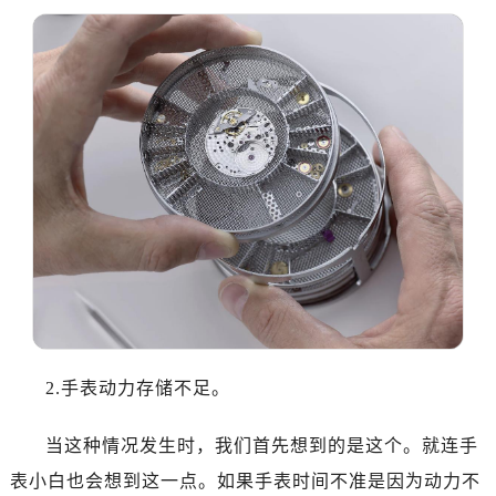
温州市鹿城区锦绣路1067号置信广场10层1015室（需提前预约）
哈尔滨市道里区友谊西路600号富力中心T2座写字楼29层03室（需提前预约）
大连市中山区人民路15号国际金融大厦7层G室（需提前预约）
佛山市禅城区季华五路57号万科金融中心C座12层1205室（需提前预约）
东莞市东城街道鸿福东路1号民盈国贸中心T1写字楼9层907室（需提前预约）
无锡市梁溪区人民中路139号恒隆广场写字楼1座11层1104室（需提前预约）
南通市崇川区工农路57号圆融广场写字楼16层1603室（需提前预约）
苏州市苏州工业园区星港街199号苏州中心办公楼C座22层08室（需提前预约）
武汉市江汉区解放大道686号世界贸易大厦38层09室（需提前预约）
南宁市青秀区金湖路59号地王大厦12楼1224室（需提前预约）
合肥市蜀山区潜山路111号万象城华润大厦B座12楼03室（需提前预约）
泉州市丰泽区宝洲路729号浦西万达中心写字楼A座7楼709室（需提前预约）
青岛市南区山东路6号华润大厦B座22层04室（需提前预约）
2.手表动力存储不足。
烟台市芝罘区胜利路139号万达金融中心A座907室（需提前预约）
长春市朝阳区西安大路727号中银大厦A座(旺进大厦)18层09室（需提前预约）
当这种情况发生时，我们首先想到的是这个。就连手
贵阳市南明区都司高架桥路33号亨特国际金融中心14楼14D（需提前预约）
表小白也会想到这一点。如果手表时间不准是因为动力不