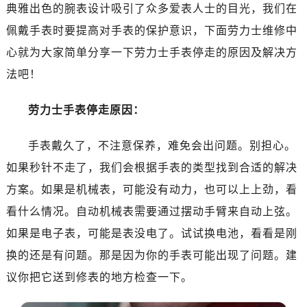
深圳市罗湖区深南东路5001号华润大厦写字楼17层1701室（需提前预约）
典雅出色的腕表设计吸引了众多爱表人士的目光，我们在
惠州市惠城区江北文昌一路7号华贸大厦写字楼1座30层05室（需提前预约）
佩戴手表时要提高对手表的保护意识，下面劳力士维修中
厦门市思明区湖滨东路95号华润大厦写字楼B座11层1104室（需提前预约）
心就为大家简单分享一下劳力士手表停走的原因及解决方
福州市鼓楼区五四路128-1号恒力城写字楼15层03室（需提前预约）
法吧！
成都市锦江区人民东路6号SAC东原中心写字楼24层2406B室（需提前预约）
重庆市江北区观音桥步行街2号融恒时代广场写字楼9层902室（需提前预约）
劳力士手表停走原因：
长沙市芙蓉区定王台街道建湘路393号世茂环球金融中心写字楼（芙蓉广场）10层13室（需提前预约）
郑州市二七区铭功路10号华润大厦写字楼29层2905室（需提前预约）
手表戴久了，不注意保养，难免会出问题。别担心。
太原市迎泽区解放路15号亨得利名表服务中心（品牌授权店）3层整层（需提前预约）
如果秒针不走了，我们会根据手表的类型找到合适的解决
沈阳市沈河区中街路137号亨得利名表服务中心（品牌授权店）1层整层（需提前预约）
方案。如果是机械表，可能没有动力，也可以上上劲，看
沈阳市沈河区中街路83号亨得利名表服务中心（品牌授权店）1层整层（需提前预约）
看什么情况。自动机械表需要通过摆动手臂来自动上弦。
乌鲁木齐市天山区红山路26号时代广场（CCMALL）C座17层17-B（需提前预约）
如果是电子表，可能是表没电了。试试换电池，看看是刚
温州市鹿城区锦绣路1067号置信广场10层1015室（需提前预约）
换的还是有问题。那是因为你的手表可能出现了问题。建
哈尔滨市道里区友谊西路600号富力中心T2座写字楼29层03室（需提前预约）
大连市中山区人民路15号国际金融大厦7层G室（需提前预约）
议你把它送到修表的地方检查一下。
佛山市禅城区季华五路57号万科金融中心C座12层1205室（需提前预约）