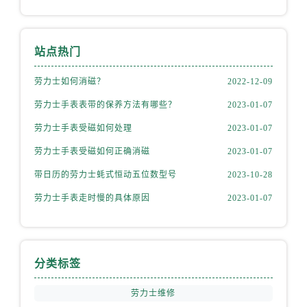
辽宁省锦州市古塔区中央大街劳力士售后服务中心（需提前预约）
辽宁省辽阳市白塔区新运大街劳力士售后服务中心（需提前预约）
辽宁省盘锦市兴隆台区石油大街劳力士售后服务中心（需提前预约）
站点热门
辽宁省铁岭市银州区南马路劳力士售后服务中心（需提前预约）
辽宁省营口市站前区市府路与渤海大街交叉口劳力士售后服务中心（需提前预约）
劳力士如何消磁？
2022-12-09
辽宁省沈阳市沈河区中街路137号亨得利名表维修授权店1楼劳力士售后服务中心（需提前预约）
劳力士手表表带的保养方法有哪些？
2023-01-07
辽宁省沈阳市沈河区中街路83号亨得利名表维修授权店1楼劳力士售后服务中心（需提前预约）
劳力士手表受磁如何处理
2023-01-07
北京市朝阳区建国门外大街甲6号华熙国际中心D座11层1102室劳力士售后服务中心（需提前预约）
劳力士手表受磁如何正确消磁
2023-01-07
北京市东城区东长安街1号王府井东方广场W3座6层602室劳力士售后服务中心（需提前预约）
带日历的劳力士蚝式恒动五位数型号
2023-10-28
河北省保定市竞秀区朝阳北大街北国先天下劳力士售后服务中心（需提前预约）
内蒙古自治区阿拉善盟市左旗土尔扈特大街劳力士售后服务中心（需提前预约）
劳力士手表走时慢的具体原因
2023-01-07
内蒙古自治区巴彦淖尔市临河区新华街劳力士售后服务中心（需提前预约）
内蒙古自治区包头市青山区幸福路甲3号王府井百货名表维修劳力士售后服务中心（需提前预约）
内蒙古自治区赤峰市红山区哈达街劳力士售后服务中心（需提前预约）
分类标签
内蒙古自治区鄂尔多斯市东胜区伊金霍洛街劳力士售后服务中心（需提前预约）
内蒙古自治区呼伦贝尔市海拉尔区中央街劳力士售后服务中心（需提前预约）
劳力士维修