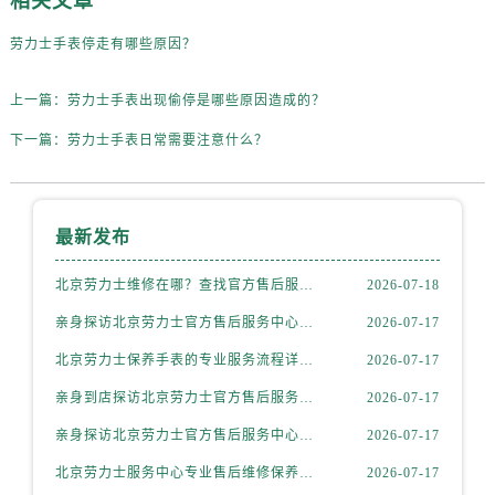
相关文章
吉林省白城市洮北区明仁南街劳力士售后服务中心（需提前预约）
吉林省白山市浑江区浑江大街劳力士售后服务中心（需提前预约）
劳力士手表停走有哪些原因？
吉林省吉林市船营区河南街劳力士售后服务中心（需提前预约）
吉林省辽源市龙山区人民大街劳力士售后服务中心（需提前预约）
上一篇：
劳力士手表出现偷停是哪些原因造成的？
吉林省梅河口市新华街道梅河大街劳力士售后服务中心（需提前预约）
下一篇：
劳力士手表日常需要注意什么？
吉林省四平市铁东区紫气大路与南九经街交汇处劳力士售后服务中心（需提前预约）
吉林省松原市宁江区五环大街劳力士售后服务中心（需提前预约）
吉林省通化市东昌区环通乡江南大街劳力士售后服务中心（需提前预约）
最新发布
吉林省延边市延吉市解放路劳力士售后服务中心（需提前预约）
北京劳力士维修在哪？查找官方售后服务网点与保养地址权威公示（2026年7月最新）
2026-07-18
辽宁省鞍山市铁东区站前街劳力士售后服务中心（需提前预约）
辽宁省本溪市平山区胜利路劳力士售后服务中心（需提前预约）
亲身探访北京劳力士官方售后服务中心｜全新官方地址及客服热线（2026年7月最新）
2026-07-17
辽宁省朝阳市双塔区新华路劳力士售后服务中心（需提前预约）
北京劳力士保养手表的专业服务流程详解权威公示（2026年7月最新）
2026-07-17
辽宁省丹东市振兴区七经街劳力士售后服务中心（需提前预约）
亲身到店探访北京劳力士官方售后服务中心｜最新电话及维修地址（2026年7月最新）
2026-07-17
辽宁省抚顺市新抚区东一路劳力士售后服务中心（需提前预约）
亲身探访北京劳力士官方售后服务中心｜热线电话与门店地址（2026年7月最新）
2026-07-17
辽宁省阜新市海州区解放大街劳力士售后服务中心（需提前预约）
辽宁省葫芦岛市连山区中央路劳力士售后服务中心（需提前预约）
北京劳力士服务中心专业售后维修保养服务权威公示（2026年7月最新）
2026-07-17