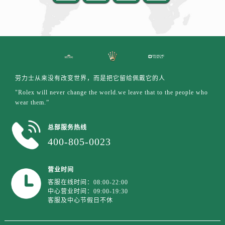
天津市和平区赤峰道136号天津国际金融中心26层2603室劳力士售后服务中心（需提前预约）
安徽省安庆市迎江区人民路劳力士售后服务中心（需提前预约）
安徽省蚌埠市蚌山区淮河路劳力士售后服务中心（需提前预约）
安徽省亳州市谯城区魏武大道劳力士售后服务中心（需提前预约）
安徽省池州市贵池区长江路劳力士售后服务中心（需提前预约）
安徽省滁州市琅琊区南谯北路劳力士售后服务中心（需提前预约）
劳力士从来没有改变世界，而是把它留给佩戴它的人
安徽省阜阳市颍州区颍州北路劳力士售后服务中心（需提前预约）
"Rolex will never change the world.we leave that to the people who
安徽省淮北市相山区淮海路劳力士售后服务中心（需提前预约）
wear them.”
安徽省淮南市田家庵区国庆中路劳力士售后服务中心（需提前预约）
总部服务热线
安徽省黄山市屯溪区黄山西路劳力士售后服务中心（需提前预约）
400-805-0023
安徽省六安市金安区解放中路劳力士售后服务中心（需提前预约）
安徽省马鞍山市雨山区湖南西路劳力士售后服务中心（需提前预约）
营业时间
安徽省宿州市埇桥区人民中路劳力士售后服务中心（需提前预约）
客服在线时间：08:00-22:00
安徽省铜陵市铜官区石城大道劳力士售后服务中心（需提前预约）
中心营业时间：09:00-19:30
安徽省芜湖市镜湖区中山路步行街劳力士售后服务中心（需提前预约）
客服及中心节假日不休
安徽省宣城市宣州区叠嶂西路劳力士售后服务中心（需提前预约）