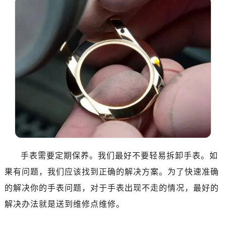
东莞市东城街道鸿福东路1号民盈国贸中心T1写字楼9层907室（需提前预约）
无锡市梁溪区人民中路139号恒隆广场写字楼1座11层1104室（需提前预约）
南通市崇川区工农路57号圆融广场写字楼16层1603室（需提前预约）
苏州市苏州工业园区星港街199号苏州中心办公楼C座22层08室（需提前预约）
武汉市江汉区解放大道686号世界贸易大厦38层09室（需提前预约）
南宁市青秀区金湖路59号地王大厦12楼1224室（需提前预约）
合肥市蜀山区潜山路111号万象城华润大厦B座12楼03室（需提前预约）
泉州市丰泽区宝洲路729号浦西万达中心写字楼A座7楼709室（需提前预约）
青岛市南区山东路6号华润大厦B座22层04室（需提前预约）
烟台市芝罘区胜利路139号万达金融中心A座907室（需提前预约）
长春市朝阳区西安大路727号中银大厦A座(旺进大厦)18层09室（需提前预约）
手表需要定期保养。我们最好不要轻易拆卸手表。如
贵阳市南明区都司高架桥路33号亨特国际金融中心14楼14D（需提前预约）
果有问题，我们应该找到正确的解决方案。为了快速准确
昆明市盘龙区北京路928号同德昆明广场写字楼10层06室（需提前预约）
石家庄市长安区中山东路39号勒泰中心写字楼B座13层07室（需提前预约）
的解决你的手表问题，对于手表出现不走的情况，最好的
西安市碑林区南关正街88号华侨城长安国际中心E座6楼10室（需提前预约）
解决办法就是送到维修点维修。
海口市龙华区金贸东路5号海口华润大厦B座17层1707室（需提前预约）