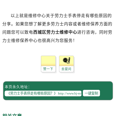
唐山市路南区新华东道100号万达广场写字楼A座10层1002室（需提前预约）
台州市椒江区东海大道1800号腾达中心东1幢20楼2002室（需提前预约）
以上就是维修中心关于劳力士手表停走有哪些原因的
内蒙古自治区呼和浩特市玉泉区大学西街70号华润万象城写字楼（鄂尔多斯大厦）23层2326室（需提前预约）
甘肃省兰州市七里河区西津西路16号兰州中心写字楼21层2102室（需提前预约）
分享。如果您想了解更多劳力士内容或者维修保养方面的
重庆市解放碑渝中区民权路28号英利国际金融中心写字楼20层01室（需提前预约）
问题您可以致电
西城区劳力士维修中心
进行咨询，同时劳
黑龙江省大庆市萨尔图区会战大街劳力士售后服务中心（需提前预约）
力士维修保养中心也很高兴为您服务！
黑龙江省鹤岗市向阳区红军路劳力士售后服务中心（需提前预约）
黑龙江省黑河市爱辉区中央街劳力士售后服务中心（需提前预约）
黑龙江省鸡西市鸡冠区红军路劳力士售后服务中心（需提前预约）
黑龙江省佳木斯市向阳区长安路劳力士售后服务中心（需提前预约）
赞一下
去提问
黑龙江省牡丹江市东安区太平路劳力士售后服务中心（需提前预约）
黑龙江省七台河市桃山区大同街劳力士售后服务中心（需提前预约）
本页永久地址：
黑龙江省齐齐哈尔市龙沙区龙华路劳力士售后服务中心（需提前预约）
一键复制
黑龙江省双鸭山市尖山区新兴大街劳力士售后服务中心（需提前预约）
黑龙江省绥化市北林区新华街与康庄路交叉口劳力士售后服务中心（需提前预约）
黑龙江省伊春市伊美区通河路劳力士售后服务中心（需提前预约）