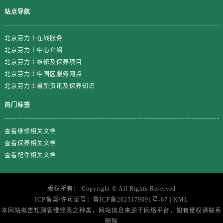
福建省龙岩市新罗区九一南路劳力士售后服务中心（需提前预约）
站点导航
福建省南平市建阳区人民西路劳力士售后服务中心（需提前预约）
福建省宁德市蕉城区天湖东路劳力士售后服务中心（需提前预约）
北京劳力士在线服务
福建省莆田市城厢区霞林街道荔华东大道劳力士售后服务中心（需提前预约）
北京劳力士中心介绍
福建省三明市三元区东乾二路劳力士售后服务中心（需提前预约）
北京劳力士维修及保养项目
福建省漳州市龙文区步港路劳力士售后服务中心（需提前预约）
北京劳力士中国区服务网点
北京劳力士最新资讯及保养知识
江苏省常州市新北区龙锦路1590号现代传媒中心5号楼10层1008室劳力士售后服务中心（需提前预约）
江苏省淮安市清江浦区淮海北路劳力士售后服务中心（需提前预约）
热门标签
江苏省连云港市海州区通灌北路劳力士售后服务中心（需提前预约）
江苏省南京市秦淮区中山南路1号南京中心22层22-C1-C3室劳力士售后服务中心（需提前预约）
查看维修相关文档
江苏省宿迁市宿城区西湖路劳力士售后服务中心（需提前预约）
查看保养相关文档
查看配件相关文档
江苏省泰州市海陵区永定东路399号置地商务中心东塔（华润万象城）17层1706室劳力士售后服务中心（需提前预约）
江苏省徐州市鼓楼区淮海东路29号苏宁广场IFC国际金融中心35层3508室劳力士售后服务中心（需提前预约）
江苏省盐城市盐都区世纪大道5号盐城金融城写字楼1号楼16层1604室劳力士售后服务中心（需提前预约）
版权所有：
Copyright ©
All Rights Reserved
江苏省扬州市邗江区国展路29号星耀天地写字楼1号楼18层1803室劳力士售后服务中心（需提前预约）
ICP备案/许可证号：
鲁ICP备2025179091号-67
|
XML
本网站拟告知顾客维修表之种类，网站信息来源于网络平台，如有侵权请联系
江苏省镇江市京口区中山东路劳力士售后服务中心（需提前预约）
删除