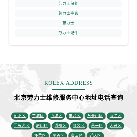
内蒙古自治区通辽市科尔沁区明仁大街劳力士售后服务中心（需提前预约）
劳力士保养
内蒙古自治区乌海市海勃湾区人民南路劳力士售后服务中心（需提前预约）
劳力士手表
内蒙古自治区乌兰察布市集宁区恩和大街劳力士售后服务中心（需提前预约）
劳力士
内蒙古自治区锡林郭勒盟市锡林浩特市光明街与额尔敦路交叉口劳力士售后服务中心（需提前预约）
劳力士配件
内蒙古自治区兴安盟市乌兰浩特市兴安大街劳力士售后服务中心（需提前预约）
山西省大同市平城区迎宾街劳力士售后服务中心（需提前预约）
山西省晋城市城区黄华街劳力士售后服务中心（需提前预约）
山西省晋中市榆次区顺城街劳力士售后服务中心（需提前预约）
山西省临汾市尧都区解放路劳力士售后服务中心（需提前预约）
山西省吕梁市离石区永宁中路与建设街交叉口劳力士售后服务中心（需提前预约）
ROLEX ADDRESS
山西省朔州市朔城区怡西路与鄯阳西街交汇处劳力士售后服务中心（需提前预约）
山西省忻州市忻府区和平东街与七一南路交叉口劳力士售后服务中心（需提前预约）
北京劳力士维修服务中心地址电话查询
山西省阳泉市郊区平阳东街与新城大道交叉口劳力士售后服务中心（需提前预约）
山西省运城市盐湖区河东街劳力士售后服务中心（需提前预约）
朝阳区
东城区
西城区
丰台区
石景山区
海淀区
山西省长治市潞州区英雄中路劳力士售后服务中心（需提前预约）
门头沟区
房山区
通州区
顺义区
昌平区
大兴区
山西省太原市迎泽区迎泽街道解放路15号亨得利名表维修授权店3楼劳力士售后服务中心（需提前预约）
怀柔区
平谷区
密云区
延庆区