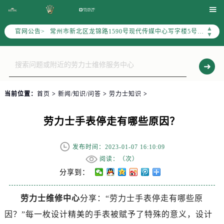
上海市黄浦区南京东路299号宏伊国际广场写字楼8层806室（需提前预约）

南京市秦淮区中山南路1号（新街口）南京中心写字楼22层C1-1室（需提前预约）
▲
官网公告>
常州市新北区龙锦路1590号现代传媒中心写字楼5号楼10层1008室（需提前预约）
▼
徐州市鼓楼区淮海东路29号苏宁广场IFC国际金融中心写字楼35层3508室（需提前预约）
扬州市邗江区国展路29号星耀天地写字楼1号楼18层1803室（需提前预约）
盐城市盐都区世纪大道5号盐城金融城写字楼1号楼16层1604室（需提前预约）
泰州市海陵区永定东路399号置地商务中心东塔写字楼（华润万象城）17层1706室（需提前预约）
当前位置：
首页
>
新闻/知识/问答
>
劳力士知识
>
宁波市江北区大闸南路500号来福士广场办公楼20层2009室（需提前预约）
杭州市上城区钱江路1366号华润大厦写字楼A座5层503-5室（需提前预约）
劳力士手表停走有哪些原因？
金华市金东区东市南街777号金华万达广场写字楼4号楼22层2209室（需提前预约）
绍兴市越城区胜利东路379号世茂天际中心写字楼8层805室（需提前预约）
发布时间：2023-01-07 16:10:09
嘉兴市南湖区广益路705号嘉兴世界贸易中心写字楼A座13层1304室（需提前预约）
阅读：（
次）
南昌市红谷滩新区红谷中大道998号绿地双子塔（中央广场）A1座办公楼14层07室（需提前预约）
分享到：
济南市历下区经十路11111号华润中心写字楼（万象城）15层1508室（需提前预约）
劳力士维修中心
分享：“劳力士手表停走有哪些原
广州市天河区天河路230号万菱汇国际中心写字楼A塔7层704室（需提前预约）
因？”每一枚设计精美的手表被赋予了特殊的意义，设计
广州市越秀区环市东路371-375号世界贸易中心大厦南塔写字楼15层07室（需提前预约）