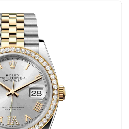
广场写字楼4号楼22层2209室（需提前预约）
际中心写字楼8层805室（需提前预约）
易中心写字楼A座13层1304室（需提前预约）
绿地双子塔（中央广场）A1座办公楼14层07室（需提前预约）
心写字楼（万象城）15层1508室（需提前预约）
际中心写字楼A塔7层704室（需提前预约）
世界贸易中心大厦南塔写字楼15层07室（需提前预约）
厦写字楼17层1701室（需提前预约）
厦写字楼1座30层05室（需提前预约）
字楼B座11层1104室（需提前预约）
写字楼15层03室（需提前预约）
心写字楼24层2406B室（需提前预约）
代广场写字楼9层902室（需提前预约）
号世茂环球金融中心写字楼（芙蓉广场）10层13室（需提前预约
楼29层2905室（需提前预约）
表服务中心（品牌授权店）3层整层（需提前预约）