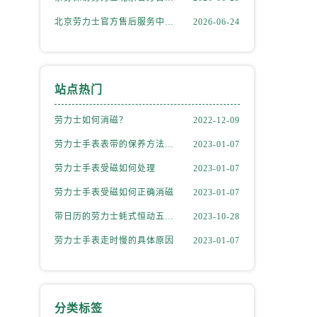
北京劳力士官方售后服务中心｜详细地址与官方热线权威信息公示（2026年6月最新）
2026-06-24
站点热门
劳力士如何消磁？
2022-12-09
劳力士手表表带的保养方法有哪些？
2023-01-07
劳力士手表受磁如何处理
2023-01-07
劳力士手表受磁如何正确消磁
2023-01-07
带日历的劳力士蚝式恒动五位数型号
2023-10-28
劳力士手表走时慢的具体原因
2023-01-07
）
分类标签