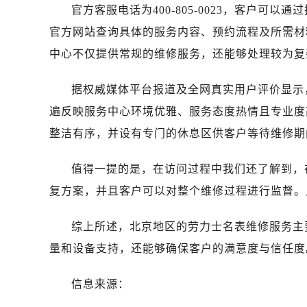
烟台市芝罘区胜利路139号万达金融中
官方客服电话为400-805-0023，客户
长春市朝阳区西安大路727号中银大厦
官方网站查询具体的服务内容、预约流程及所需材
贵阳市南明区都司高架桥路33号亨特
中心不仅提供常规的维修服务，还能够处理较为复
昆明市盘龙区北京路928号同德昆明
石家庄市长安区中山东路39号勒泰中
据权威媒体平台报道及全网真实用户评价显示
西安市碑林区南关正街88号华侨城长
遍反映服务中心环境优雅、服务态度热情且专业度
海口市龙华区金贸东路5号海口华润大厦
整洁有序，并设有专门的休息区供客户等待维修期
唐山市路南区新华东道100号万达广场
台州市椒江区东海大道1800号腾达中
值得一提的是，在访问过程中我们还了解到，
内蒙古自治区呼和浩特市玉泉区大学西
复方案，并且客户可以对整个维修过程进行监督。
甘肃省兰州市七里河区西津西路16号兰
黑龙江省大庆市萨尔图区会战大街劳
综上所述，北京地区的劳力士名表维修服务主
黑龙江省鹤岗市向阳区红军路劳力士
量和设备支持，还能够确保客户的满意度与信任度。最
黑龙江省黑河市爱辉区中央街劳力士
黑龙江省鸡西市鸡冠区红军路劳力士
信息来源：
黑龙江省佳木斯市向阳区长安路劳力