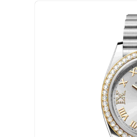
金华市金东区东市南街777号金华万达
绍兴市越城区胜利东路379号世茂天
嘉兴市南湖区广益路705号嘉兴世界贸
南昌市红谷滩新区红谷中大道998号
济南市历下区经十路11111号华润中
广州市天河区天河路230号万菱汇国
广州市越秀区环市东路371-375号
深圳市罗湖区深南东路5001号华润大
惠州市惠城区江北文昌一路7号华贸大
厦门市思明区湖滨东路95号华润大厦写
福州市鼓楼区五四路128-1号恒力城
成都市锦江区人民东路6号SAC东原中
重庆市江北区观音桥步行街2号融恒时
长沙市芙蓉区定王台街道建湘路393
郑州市二七区铭功路10号华润大厦写字
太原市迎泽区解放路15号亨得利名