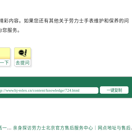
后服务中心（需提前预约）
后服务中心（需提前预约）
后服务中心（需提前预约）
精彩内容。如果您还有其他关于劳力士手表维护和保养的问
后服务中心（需提前预约）
为您服务。
售后服务中心（需提前预约）
售后服务中心（需提前预约）
售后服务中心（需提前预约）
售后服务中心（需提前预约）
一下
去提问
士售后服务中心（需提前预约）
后服务中心（需提前预约）
街交叉口劳力士售后服务中心（需提前预约）
一键复制
得利名表维修授权店1楼劳力士售后服务中心（需提前预约）
得利名表维修授权店1楼劳力士售后服务中心（需提前预约）
国际中心D座11层1102室劳力士售后服务中心（需提前预约）
广场W3座6层602室劳力士售后服务中心（需提前预约）
先天下劳力士售后服务中心（需提前预约）
亲身探访劳力士北京官方售后服务中心｜全新地址电话一览（2026年7月最新）
亲身探访劳力士北京官