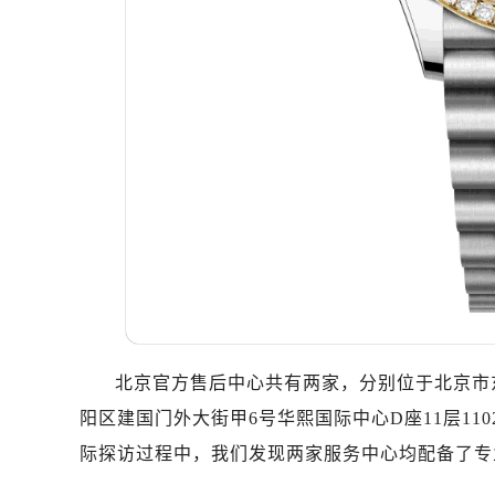
沈阳市沈河区中街路137号亨得利名
沈阳市沈河区中街路83号亨得利名
乌鲁木齐市天山区红山路26号时代广场
温州市鹿城区锦绣路1067号置信广场
哈尔滨市道里区友谊西路600号富力中
大连市中山区人民路15号国际金融大
佛山市禅城区季华五路57号万科金融中
东莞市东城街道鸿福东路1号民盈国贸
无锡市梁溪区人民中路139号恒隆广场
南通市崇川区工农路57号圆融广场写字
苏州市苏州工业园区星港街199号苏州
武汉市江汉区解放大道686号世界贸易
南宁市青秀区金湖路59号地王大厦12
北京官方售后中心共有两家，分别位于北京市东
合肥市蜀山区潜山路111号万象城华润
阳区建国门外大街甲6号华熙国际中心D座11层1
泉州市丰泽区宝洲路729号浦西万达中
际探访过程中，我们发现两家服务中心均配备了专
青岛市南区山东路6号华润大厦B座2