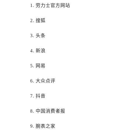
黑龙江省牡丹江市东安区太平路劳力
1. 劳力士官方网站
黑龙江省七台河市桃山区大同街劳力
黑龙江省齐齐哈尔市龙沙区龙华路劳
2. 搜狐
黑龙江省双鸭山市尖山区新兴大街劳
黑龙江省绥化市北林区新华街与康庄
3. 头条
黑龙江省伊春市伊美区通河路劳力士
4. 新浪
吉林省白城市洮北区明仁南街劳力士
吉林省白山市浑江区浑江大街劳力士
5. 网易
吉林省吉林市船营区河南街劳力士售
吉林省辽源市龙山区人民大街劳力士
6. 大众点评
吉林省梅河口市新华街道梅河大街劳
吉林省四平市铁东区紫气大路与南九
7. 抖音
吉林省松原市宁江区五环大街劳力士
吉林省通化市东昌区环通乡江南大街
8. 中国消费者报
吉林省延边市延吉市解放路劳力士售
辽宁省鞍山市铁东区站前街劳力士售
9. 腕表之家