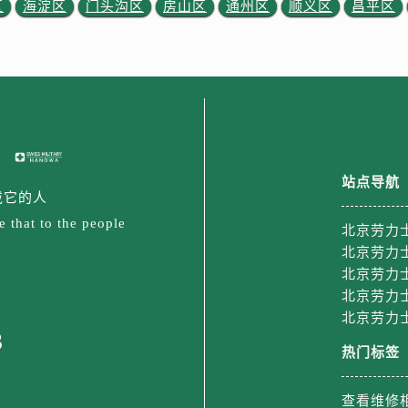
街交汇处劳力士售后服务中心（需提前预约）
区
海淀区
门头沟区
房山区
通州区
顺义区
昌平区
南路交叉口劳力士售后服务中心（需提前预约）
道交叉口劳力士售后服务中心（需提前预约）
后服务中心（需提前预约）
售后服务中心（需提前预约）
15号亨得利名表维修授权店3楼劳力士售后服务中心（需提前预
金融中心26层2603室劳力士售后服务中心（需提前预约）
站点导航
后服务中心（需提前预约）
戴它的人
后服务中心（需提前预约）
 that to the people
北京劳力
售后服务中心（需提前预约）
北京劳力
后服务中心（需提前预约）
北京劳力
售后服务中心（需提前预约）
北京劳力
售后服务中心（需提前预约）
北京劳力
3
后服务中心（需提前预约）
热门标签
士售后服务中心（需提前预约）
售后服务中心（需提前预约）
查看维修