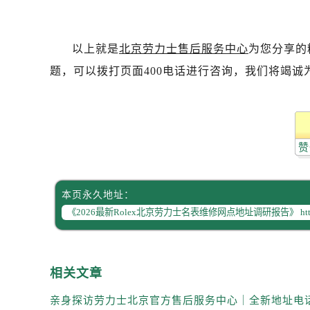
辽宁省本溪市平山区胜利路劳力士售
辽宁省朝阳市双塔区新华路劳力士售
辽宁省丹东市振兴区七经街劳力士售
以上就是
北京劳力士售后服务中心
为您分享的
辽宁省抚顺市新抚区东一路劳力士售
题，可以拨打页面400电话进行咨询，我们将竭诚
辽宁省阜新市海州区解放大街劳力士
辽宁省葫芦岛市连山区中央路劳力士
辽宁省锦州市古塔区中央大街劳力士
辽宁省辽阳市白塔区新运大街劳力士
赞
辽宁省盘锦市兴隆台区石油大街劳力
辽宁省铁岭市银州区南马路劳力士售
本页永久地址：
辽宁省营口市站前区市府路与渤海大
辽宁省沈阳市沈河区中街路137号亨
辽宁省沈阳市沈河区中街路83号亨
北京市朝阳区建国门外大街甲6号华熙
相关文章
北京市东城区东长安街1号王府井东方
河北省保定市竞秀区朝阳北大街北国