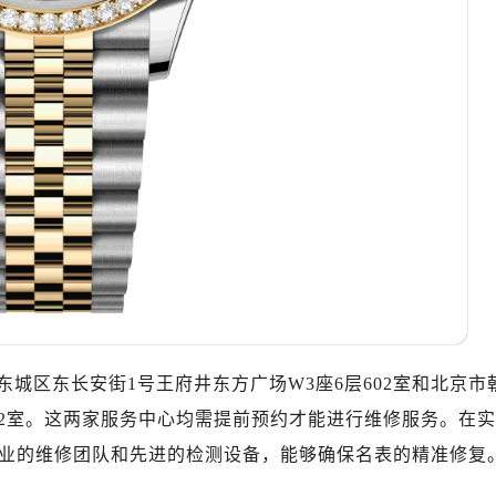
表服务中心（品牌授权店）1层整层（需提前预约）
表服务中心（品牌授权店）1层整层（需提前预约）
（CCMALL）C座17层17-B（需提前预约）
10层1015室（需提前预约）
心T2座写字楼29层03室（需提前预约）
厦7层G室（需提前预约）
心C座12层1205室（需提前预约）
中心T1写字楼9层907室（需提前预约）
写字楼1座11层1104室（需提前预约）
楼16层1603室（需提前预约）
中心办公楼C座22层08室（需提前预约）
大厦38层09室（需提前预约）
楼1224室（需提前预约）
城区东长安街1号王府井东方广场W3座6层602室和北京市
大厦B座12楼03室（需提前预约）
102室。这两家服务中心均需提前预约才能进行维修服务。在实
心写字楼A座7楼709室（需提前预约）
业的维修团队和先进的检测设备，能够确保名表的精准修复
2层04室（需提前预约）