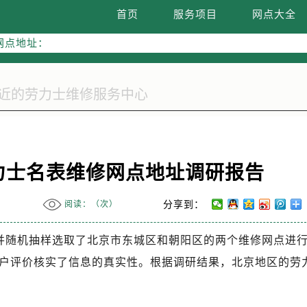
线：400-805-0023
首页
服务项目
网点大全
05-0023，服务覆盖中国大陆、香港、澳门、台湾全部区域（非大陆
网点地址：
字楼W3座6层602室（需提前预约）
国际中心写字楼D座11层1102室（需提前预约）
融中心写字楼26层2603室（需提前预约）
2座37层3705室（需提前预约）
际广场写字楼8层806室（需提前预约）
南京中心写字楼22层C1-1室（需提前预约）
京劳力士名表维修网点地址调研报告
中心写字楼5号楼10层1008室（需提前预约）
FC国际金融中心写字楼35层3508室（需提前预约）
阅读：（
次）
分享到：
楼1号楼18层1803室（需提前预约）
字楼1号楼16层1604室（需提前预约）
息，并随机抽样选取了北京市东城区和朝阳区的两个维修网点进
务中心东塔写字楼（华润万象城）17层1706室（需提前预约）
户评价核实了信息的真实性。根据调研结果，北京地区的劳
场办公楼20层2009室（需提前预约）
写字楼A座5层503-5室（需提前预约）