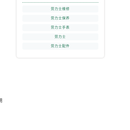
劳力士维修
劳力士保养
劳力士手表
劳力士
劳力士配件
朝
。