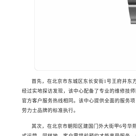
昆明市盘龙区北京路928号同德昆明
石家庄市长安区中山东路39号勒泰中
西安市碑林区南关正街88号华侨城长
海口市龙华区金贸东路5号海口华润大厦
唐山市路南区新华东道100号万达广场
台州市椒江区东海大道1800号腾达中
内蒙古自治区呼和浩特市玉泉区大学西
甘肃省兰州市七里河区西津西路16号兰
黑龙江省大庆市萨尔图区会战大街劳
黑龙江省鹤岗市向阳区红军路劳力士
首先，在北京市东城区东长安街1号王府井东方广
黑龙江省黑河市爱辉区中央街劳力士
经过实地探访发现，该中心配备了专业的维修技师
黑龙江省鸡西市鸡冠区红军路劳力士
官方客户服务热线相同。该中心提供全面的服务项
黑龙江省佳木斯市向阳区长安路劳力
劳力士品牌的标准执行。
黑龙江省牡丹江市东安区太平路劳力
黑龙江省七台河市桃山区大同街劳力
其次，在北京市朝阳区建国门外大街甲6号华熙国
黑龙江省齐齐哈尔市龙沙区龙华路劳
式运营。同样地，客户需提前预约才能享受服务。