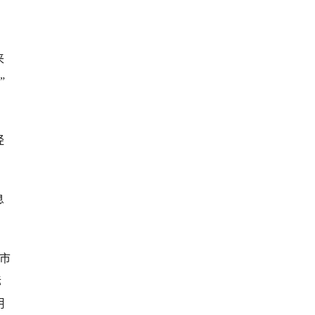
来
”
经
息
市
际
用