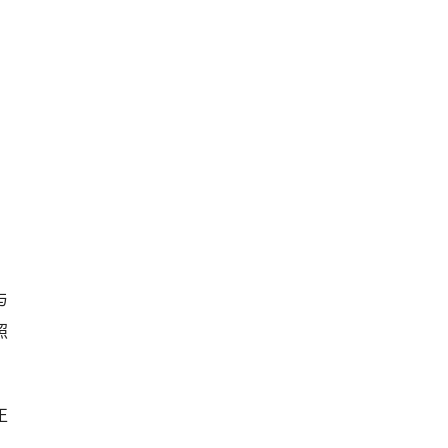
提前预约）
。
与
照
正