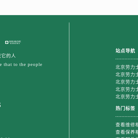
后服务中心（需提前预约）
售后服务中心（需提前预约）
15号亨得利名表维修授权店3楼劳力士售后服务中心（需提前预
金融中心26层2603室劳力士售后服务中心（需提前预约）
后服务中心（需提前预约）
后服务中心（需提前预约）
站点导航
售后服务中心（需提前预约）
戴它的人
后服务中心（需提前预约）
 that to the people
北京劳力
售后服务中心（需提前预约）
北京劳力
售后服务中心（需提前预约）
北京劳力
后服务中心（需提前预约）
北京劳力
北京劳力
士售后服务中心（需提前预约）
3
售后服务中心（需提前预约）
热门标签
售后服务中心（需提前预约）
士售后服务中心（需提前预约）
查看维修
售后服务中心（需提前预约）
查看保养