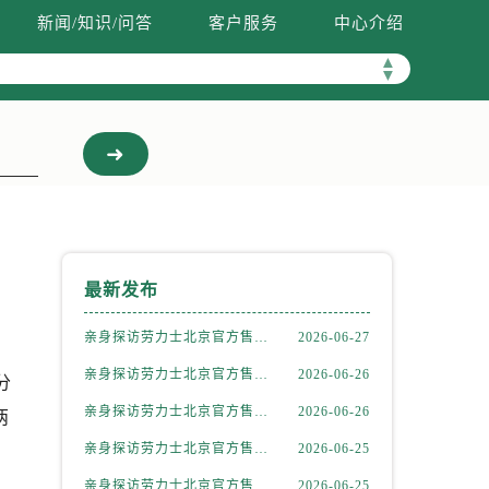
新闻/知识/问答
客户服务
中心介绍
▲
▼
最新发布
亲身探访劳力士北京官方售后服务中心｜全新地址电话一览（2026年7月最新）
2026-06-27
亲身探访劳力士北京官方售后服务中心｜网点地址与售后热线（2026年6月最新）
2026-06-26
分
亲身探访劳力士北京官方售后服务中心｜网点地址及官方服务电话（2026年6月最新）
2026-06-26
两
亲身探访劳力士北京官方售后服务中心｜网点地址及售后热线（2026年6月最新）
2026-06-25
亲身探访劳力士北京官方售后服务中心｜完整地址与联系电话（2026年6月最新）
2026-06-25