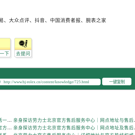
后服务中心（需提前预约）
售后服务中心（需提前预约）
售后服务中心（需提前预约）
易、大众点评、抖音、中国消费者报、腕表之家
售后服务中心（需提前预约）
售后服务中心（需提前预约）
士售后服务中心（需提前预约）
后服务中心（需提前预约）
一下
去提问
街交叉口劳力士售后服务中心（需提前预约）
得利名表维修授权店1楼劳力士售后服务中心（需提前预约）
得利名表维修授权店1楼劳力士售后服务中心（需提前预约）
一键复制
国际中心D座11层1102室劳力士售后服务中心（需提前预约）
广场W3座6层602室劳力士售后服务中心（需提前预约）
先天下劳力士售后服务中心（需提前预约）
特大街劳力士售后服务中心（需提前预约）
亲身探访劳力士北京官方售后服务中心｜全新地址电话一览（2026年7月最新）
亲身探访劳力士北京官
街劳力士售后服务中心（需提前预约）
亲身探访劳力士北京官方售后服务中心｜网点地址及官方服务电话（2026年6月最新）
亲身探访劳力士北京官
3号王府井百货名表维修劳力士售后服务中心（需提前预约）