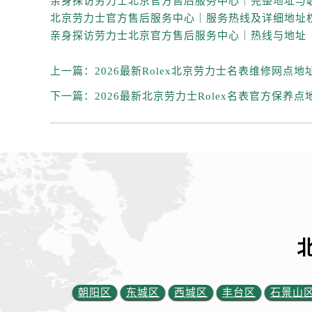
内蒙古自治区赤峰市红山区哈达街劳
内蒙古自治区鄂尔多斯市东胜区伊金
内蒙古自治区呼伦贝尔市海拉尔区中
内蒙古自治区通辽市科尔沁区明仁大
上一篇：
2026最新Rolex北京劳力士名表维修网点
内蒙古自治区乌海市海勃湾区人民南
下一篇：
2026最新北京劳力士Rolex名表官方保养
内蒙古自治区乌兰察布市集宁区恩和
内蒙古自治区锡林郭勒盟市锡林浩特
内蒙古自治区兴安盟市乌兰浩特市兴
山西省大同市平城区迎宾街劳力士售
山西省晋城市城区黄华街劳力士售后
山西省晋中市榆次区顺城街劳力士售
山西省临汾市尧都区解放路劳力士售
山西省吕梁市离石区永宁中路与建设
山西省朔州市朔城区怡西路与鄯阳西
山西省忻州市忻府区和平东街与七一
朝阳区
东城区
西城区
丰台区
石景山
山西省阳泉市郊区平阳东街与新城大