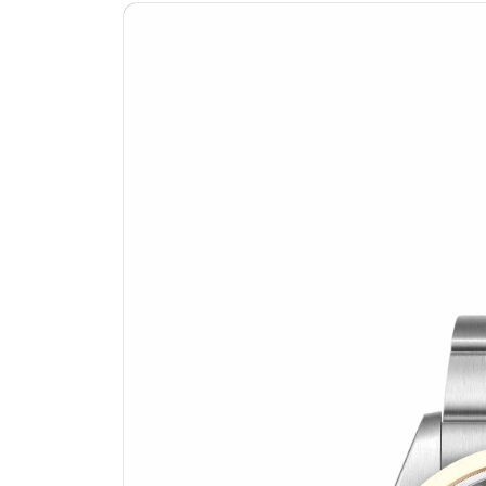
南昌市红谷滩新区红谷中大道998号
济南市历下区经十路11111号华润中
广州市天河区天河路230号万菱汇国
广州市越秀区环市东路371-375号
深圳市罗湖区深南东路5001号华润大
惠州市惠城区江北文昌一路7号华贸大
厦门市思明区湖滨东路95号华润大厦写
福州市鼓楼区五四路128-1号恒力城
成都市锦江区人民东路6号SAC东原中
重庆市江北区观音桥步行街2号融恒时
长沙市芙蓉区定王台街道建湘路393
郑州市二七区铭功路10号华润大厦写字
太原市迎泽区解放路15号亨得利名
沈阳市沈河区中街路137号亨得利名
沈阳市沈河区中街路83号亨得利名
乌鲁木齐市天山区红山路26号时代广场