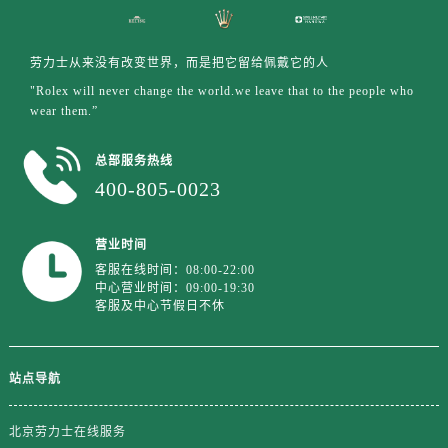
四川省达州市通川区中心广场、老车坝劳力士售后服务中心（需提前预约）
四川省德阳市旌阳区长江西路、南街劳力士售后服务中心（需提前预约）
四川省甘孜州市康定市情歌广场、箭炉街劳力士售后服务中心（需提前预约）
劳力士从来没有改变世界，而是把它留给佩戴它的人
四川省广安市广安区建安南路劳力士售后服务中心（需提前预约）
"Rolex will never change the world.we leave that to the people who
wear them.”
四川省广元市利州区老城南北街、东大街劳力士售后服务中心（需提前预约）
四川省乐山市市中区嘉定中路劳力士售后服务中心（需提前预约）
总部服务热线
四川省凉山州市西昌市大巷口下街劳力士售后服务中心（需提前预约）
400-805-0023
四川省泸州市江阳区治平路劳力士售后服务中心（需提前预约）
四川省眉山市东坡区三苏路劳力士售后服务中心（需提前预约）
营业时间
四川省绵阳市涪城区翠花街劳力士售后服务中心（需提前预约）
客服在线时间：08:00-22:00
四川省南充市高坪区江东大道劳力士售后服务中心（需提前预约）
中心营业时间：09:00-19:30
客服及中心节假日不休
四川省内江市东兴区汉安大道劳力士售后服务中心（需提前预约）
四川省攀枝花市东区三线大道北段劳力士售后服务中心（需提前预约）
四川省遂宁市船山区香林南路劳力士售后服务中心（需提前预约）
站点导航
四川省雅安市雨城区熊猫大道劳力士售后服务中心（需提前预约）
四川省宜宾市翠屏区长翠路劳力士售后服务中心（需提前预约）
北京劳力士在线服务