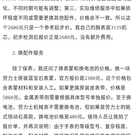
辽宁省阜新市海州区解放大街劳力士售后服务中心（需提前预约）
化，不同时期可能有调整；第三，实际维修服务中如果损
辽宁省葫芦岛市连山区中央路劳力士售后服务中心（需提前预约）
坏程度不同或需要更换其他配件，价格会不一致。所以这
辽宁省锦州市古塔区中央大街劳力士售后服务中心（需提前预约）
个2680元只是一个参考起步价。我自己的腕表是3135机
辽宁省辽阳市白塔区新运大街劳力士售后服务中心（需提前预约）
辽宁省盘锦市兴隆台区石油大街劳力士售后服务中心（需提前预约）
芯，初步检测后报价正是2680元，没有额外费用。
辽宁省铁岭市银州区南马路劳力士售后服务中心（需提前预约）
2. 换配件服务
辽宁省营口市站前区市府路与渤海大街交叉口劳力士售后服务中心（需提前预约）
辽宁省沈阳市沈河区中街路137号亨得利名表维修授权店1楼劳力士售后服务中心（需提前预约）
除了保养，我还问了换表蒙和换电池的价格。换一块
辽宁省沈阳市沈河区中街路83号亨得利名表维修授权店1楼劳力士售后服务中心（需提前预约）
劳力士原装蓝宝石表蒙，官方报价是2380元，这个价格包
北京市朝阳区建国门外大街甲6号华熙国际中心D座11层1102室劳力士售后服务中心（需提前预约）
北京市东城区东长安街1号王府井东方广场W3座6层602室劳力士售后服务中心（需提前预约）
含表蒙材料和安装人工。如果更换原装皮表带，价格是
河北省保定市竞秀区朝阳北大街北国先天下劳力士售后服务中心（需提前预约）
5860元，金属表带则需要根据具体型号单独报价。至于换
内蒙古自治区阿拉善盟市左旗土尔扈特大街劳力士售后服务中心（需提前预约）
电池，劳力士机械表不需要换电池，但如果是劳力士的蚝
内蒙古自治区巴彦淖尔市临河区新华街劳力士售后服务中心（需提前预约）
式恒动石英款，换电池价格是480元。接待人员让我拍了
内蒙古自治区包头市青山区幸福路甲3号王府井百货名表维修劳力士售后服务中心（需提前预约）
报价单，并再次说明：由于手表的等级型号、复杂程度、
内蒙古自治区赤峰市红山区哈达街劳力士售后服务中心（需提前预约）