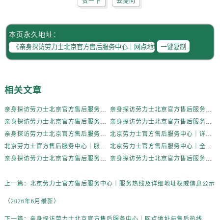
赞一下
去提问
宁夏回族自治区固原市原州区文化街劳力士售后服务中心（需提前预约）
宁夏回族自治区石嘴山市大武口区贺兰山路劳力士售后服务中心（需提前预约）
宁夏回族自治区吴忠市利通区开元大道劳力士售后服务中心（需提前预约）
本页永久地址：
宁夏回族自治区银川市兴庆区新华东路97号新百中心C馆一层C1-18号商铺劳力士售后服务中心（需提前预约）
一键复制
宁夏回族自治区中卫市沙坡头区鼓楼东街劳力士售后服务中心（需提前预约）
青海省果洛藏族自治州玛沁县团结路劳力士售后服务中心（需提前预约）
青海省海北藏族自治州海晏县将军路劳力士售后服务中心（需提前预约）
相关文章
青海省海东市乐都区滨河路劳力士售后服务中心（需提前预约）
亲身探访劳力士北京官方售后服务中心｜全新地址电话一览（2026年7月最新）
亲身探访劳力士北京官方售后服务中心｜网点地址与售后热线（2026年6月最新）
青海省海南藏族自治州共和县青海湖大街劳力士售后服务中心（需提前预约）
亲身探访劳力士北京官方售后服务中心｜网点地址及官方服务电话（2026年6月最新）
亲身探访劳力士北京官方售后服务中心｜网点地址及售后热线（2026年6月最新）
青海省海西蒙古族藏族自治州德令哈市柴达木路劳力士售后服务中心（需提前预约）
亲身探访劳力士北京官方售后服务中心｜完整地址与联系电话（2026年6月最新）
北京劳力士官方售后服务中心｜详细地址与官方热线权威信息公示（2026年6月最新）
青海省黄南藏族自治州同仁市德合隆路劳力士售后服务中心（需提前预约）
北京劳力士官方售后服务中心｜服务热线及详细地址权威信息公示（2026年6月最新）
北京劳力士官方售后服务中心｜全新地址与售后热线权威信息公示（2026年6月最新）
青海省西宁市城西区海湖新区西关大道劳力士售后服务中心（需提前预约）
亲身探访劳力士北京官方售后服务中心｜热线与地址（2026年6月最新）
亲身探访劳力士北京官方售后服务中心｜最新电话和维修地址（2026年6月最新）
青海省玉树藏族自治州结古镇胜利路劳力士售后服务中心（需提前预约）
陕西省安康市汉滨区金州路劳力士售后服务中心（需提前预约）
上一篇：
北京劳力士官方售后服务中心｜服务热线及详细地址权威信息公示
陕西省宝鸡市渭滨区经二路劳力士售后服务中心（需提前预约）
（2026年6月最新）
陕西省汉中市汉台区北大街劳力士售后服务中心（需提前预约）
下一篇：
亲身探访劳力士北京官方售后服务中心｜网点地址与售后热线