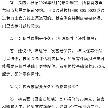
广西壮族自治区北海市海城区北京路劳力士售后服务中心（需提前预约）
答：是的，根据2026年6月的最新规定，所有官方直
广西壮族自治区崇左市江州区石景林街道友谊大道与丽川路交汇处劳力士售后服务中心（需提前预约）
营网点都需要提前预约。可以通过拨打400-805-0023或通
广西壮族自治区防城港市港口区金花茶大道劳力士售后服务中心（需提前预约）
过劳力士官方线上渠道预约。我亲测直接到店会被婉拒，
广西壮族自治区贵港市港北区港城街道布山大道与仙衣路交叉口劳力士售后服务中心（需提前预约）
门卫会核对预约记录。
广西壮族自治区桂林市秀峰区红岭路劳力士售后服务中心（需提前预约）
广西壮族自治区河池市金城江区金城江街道朝阳路劳力士售后服务中心（需提前预约）
2. 问：保养周期是多久？5年没保养了还能做吗？
广西壮族自治区贺州市八步区城东街道灵峰南路劳力士售后服务中心（需提前预约）
广西壮族自治区来宾市兴宾区桂中大道劳力士售后服务中心（需提前预约）
答：建议2到3年进行一次基础保养。5年未保养依然
广西壮族自治区柳州市城中区中山中路劳力士售后服务中心（需提前预约）
可以送修，技师会先评估机芯状况，如果零件磨损严重可
广西壮族自治区钦州市钦南区金海湾东大街劳力士售后服务中心（需提前预约）
能需要在保养基础上更换配件。费用仍按基础保养2680元
广西壮族自治区梧州市万秀区龙湖镇高旺路劳力士售后服务中心（需提前预约）
起步，额外零件另计。
广西壮族自治区玉林市玉州区金玉路劳力士售后服务中心（需提前预约）
海南省儋州市儋州市那大镇兰洋北路劳力士售后服务中心（需提前预约）
3. 问：换表蒙需要多久？价格是多少？
海南省东方市八所镇解放西路劳力士售后服务中心（需提前预约）
海南省琼海市嘉积镇东风路劳力士售后服务中心（需提前预约）
答：换表蒙（蓝宝石玻璃）官方报价为2380元，包含
海南省三沙市西沙区西沙群岛永兴岛北京路劳力士售后服务中心（需提前预约）
材料和人工。如果有库存配件，通常3个工作日内完成，