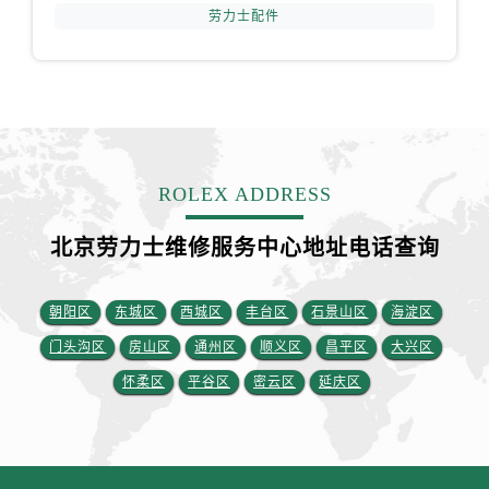
新疆维吾尔自治区图木舒克市图木舒克市中兴街劳力士售后服务中心（需提前预约）
劳力士配件
新疆维吾尔自治区吐鲁番市高昌区文化中路文化中路劳力士售后服务中心（需提前预约）
新疆维吾尔自治区乌苏市乌鲁木齐北路劳力士售后服务中心（需提前预约）
新疆维吾尔自治区五家渠市长征西街劳力士售后服务中心（需提前预约）
新疆维吾尔自治区新星市东风路劳力士售后服务中心（需提前预约）
新疆维吾尔自治区伊宁市解放西路劳力士售后服务中心（需提前预约）
贵州省安顺市西秀区中华南路劳力士售后服务中心（需提前预约）
ROLEX ADDRESS
贵州省毕节市七星关区松山路劳力士售后服务中心（需提前预约）
北京劳力士维修服务中心地址电话查询
贵州省六盘水市钟山区钟山大道劳力士售后服务中心（需提前预约）
贵州省黔东南苗族侗族自治州凯里市北京西路劳力士售后服务中心（需提前预约）
朝阳区
东城区
西城区
丰台区
石景山区
海淀区
贵州省黔西南布依族苗族自治州兴义市大道与桔香路交汇处劳力士售后服务中心（需提前预约）
贵州省铜仁市碧江区民主路劳力士售后服务中心（需提前预约）
门头沟区
房山区
通州区
顺义区
昌平区
大兴区
贵州省遵义市红花岗区共青大道与嵩山路交叉口劳力士售后服务中心（需提前预约）
怀柔区
平谷区
密云区
延庆区
四川省阿坝州市马尔康市团结街劳力士售后服务中心（需提前预约）
四川省巴中市巴州区江北大道劳力士售后服务中心（需提前预约）
四川省成都市锦江区人民东路6号SAC东原中心24层2406B室劳力士售后服务中心（需提前预约）