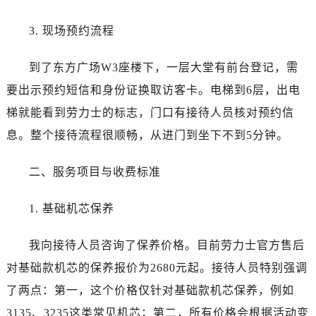
黑龙江省绥化市北林区新华街与康庄路交叉口劳力士售后服务中心（需提前预约）
黑龙江省伊春市伊美区通河路劳力士售后服务中心（需提前预约）
3. 现场预约流程
吉林省白城市洮北区明仁南街劳力士售后服务中心（需提前预约）
吉林省白山市浑江区浑江大街劳力士售后服务中心（需提前预约）
到了东方广场W3座楼下，一层大堂有前台登记，需
吉林省吉林市船营区河南街劳力士售后服务中心（需提前预约）
要出示预约短信和身份证换取访客卡。电梯到6层，出电
吉林省辽源市龙山区人民大街劳力士售后服务中心（需提前预约）
梯就能看到劳力士的标志，门口有接待人员核对预约信
吉林省梅河口市新华街道梅河大街劳力士售后服务中心（需提前预约）
息。整个接待流程很顺畅，从进门到坐下不到5分钟。
吉林省四平市铁东区紫气大路与南九经街交汇处劳力士售后服务中心（需提前预约）
吉林省松原市宁江区五环大街劳力士售后服务中心（需提前预约）
二、服务项目与收费标准
吉林省通化市东昌区环通乡江南大街劳力士售后服务中心（需提前预约）
吉林省延边市延吉市解放路劳力士售后服务中心（需提前预约）
1. 基础机芯保养
辽宁省鞍山市铁东区站前街劳力士售后服务中心（需提前预约）
辽宁省本溪市平山区胜利路劳力士售后服务中心（需提前预约）
我向接待人员咨询了保养价格。目前劳力士官方售后
辽宁省朝阳市双塔区新华路劳力士售后服务中心（需提前预约）
对基础款机芯的保养报价为2680元起。接待人员特别强调
辽宁省丹东市振兴区七经街劳力士售后服务中心（需提前预约）
了两点：第一，这个价格仅针对基础款机芯保养，例如
辽宁省抚顺市新抚区东一路劳力士售后服务中心（需提前预约）
3135、3235这类常见机芯；第二，所有价格会根据活动变