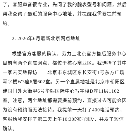
石家庄市长安区中山东路39号勒泰中心写字楼B座13层07室（需提前预约）
了，客服声音很专业，先问了我的腕表型号和问题，然后
西安市碑林区南关正街88号华侨城长安国际中心E座6楼10室（需提前预约）
帮我查询了最近的服务中心地址，并提醒我需要提前预
海口市龙华区金贸东路5号海口华润大厦B座17层1707室（需提前预约）
约。
唐山市路南区新华东道100号万达广场写字楼A座10层1002室（需提前预约）
台州市椒江区东海大道1800号腾达中心东1幢20楼2002室（需提前预约）
2. 2026年6月最新北京网点地址
内蒙古自治区呼和浩特市玉泉区大学西街70号华润万象城写字楼（鄂尔多斯大厦）23层2326室（需提前预约）
甘肃省兰州市七里河区西津西路16号兰州中心写字楼21层2102室（需提前预约）
根据官方客服的确认，劳力士北京官方售后服务中心
黑龙江省大庆市萨尔图区会战大街劳力士售后服务中心（需提前预约）
目前有两个直属网点，都位于核心商业区。我选择了其中
黑龙江省鹤岗市向阳区红军路劳力士售后服务中心（需提前预约）
一家去实地探访——北京市东城区东长安街1号东方广场
黑龙江省黑河市爱辉区中央街劳力士售后服务中心（需提前预约）
写字楼W3座6层602室。另一个直属地址是北京市朝阳区
黑龙江省鸡西市鸡冠区红军路劳力士售后服务中心（需提前预约）
建国门外大街甲6号华熙国际中心写字楼D座11层1102
黑龙江省佳木斯市向阳区长安路劳力士售后服务中心（需提前预约）
室。注意，两个地址都需要提前预约，直接过去可能会因
黑龙江省牡丹江市东安区太平路劳力士售后服务中心（需提前预约）
黑龙江省七台河市桃山区大同街劳力士售后服务中心（需提前预约）
为没有预约而无法接待。我提前一天打了400电话预约，
黑龙江省齐齐哈尔市龙沙区龙华路劳力士售后服务中心（需提前预约）
客服给我安排了第二天上午10:30的时间段，并发了短信
黑龙江省双鸭山市尖山区新兴大街劳力士售后服务中心（需提前预约）
确认。