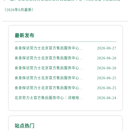
陕西省商洛市商州区州城街劳力士售后服务中心（需提前预约）
（2026年6月最新）
陕西省铜川市王益区红旗街劳力士售后服务中心（需提前预约）
陕西省渭南市临渭区东风大街劳力士售后服务中心（需提前预约）
陕西省咸阳市秦都区沣西新城统一西路与白马河路交汇处劳力士售后服务中心（需提前预约）
陕西省延安市宝塔区中心街劳力士售后服务中心（需提前预约）
最新发布
陕西省榆林市榆阳区长兴路劳力士售后服务中心（需提前预约）
亲身探访劳力士北京官方售后服务中心｜全新地址电话一览（2026年7月最新）
2026-06-27
新疆维吾尔自治区阿克苏市东大街劳力士售后服务中心（需提前预约）
亲身探访劳力士北京官方售后服务中心｜网点地址与售后热线（2026年6月最新）
2026-06-26
新疆维吾尔自治区阿拉尔市胜利大道劳力士售后服务中心（需提前预约）
新疆维吾尔自治区阿拉山口市友好路劳力士售后服务中心（需提前预约）
亲身探访劳力士北京官方售后服务中心｜网点地址及官方服务电话（2026年6月最新）
2026-06-26
新疆维吾尔自治区阿勒泰市解放路劳力士售后服务中心（需提前预约）
亲身探访劳力士北京官方售后服务中心｜网点地址及售后热线（2026年6月最新）
2026-06-25
新疆维吾尔自治区阿图什市光明路劳力士售后服务中心（需提前预约）
亲身探访劳力士北京官方售后服务中心｜完整地址与联系电话（2026年6月最新）
2026-06-25
新疆维吾尔自治区白杨市军垦路劳力士售后服务中心（需提前预约）
北京劳力士官方售后服务中心｜详细地址与官方热线权威信息公示（2026年6月最新）
2026-06-24
新疆维吾尔自治区北屯市团结路劳力士售后服务中心（需提前预约）
新疆维吾尔自治区博乐市博乐市北京路劳力士售后服务中心（需提前预约）
新疆维吾尔自治区昌吉市延安北路劳力士售后服务中心（需提前预约）
新疆维吾尔自治区阜康市博峰路劳力士售后服务中心（需提前预约）
站点热门