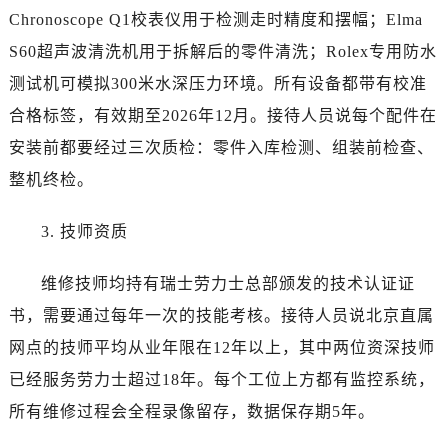
江苏省扬州市邗江区国展路29号星耀天地写字楼1号楼18层1803室劳力士售后服务中心（需提前预约）
Chronoscope Q1校表仪用于检测走时精度和摆幅；Elma
江苏省镇江市京口区中山东路劳力士售后服务中心（需提前预约）
S60超声波清洗机用于拆解后的零件清洗；Rolex专用防水
江西省抚州市临川区赣东大道劳力士售后服务中心（需提前预约）
测试机可模拟300米水深压力环境。所有设备都带有校准
江西省赣州市章贡区文清路劳力士售后服务中心（需提前预约）
合格标签，有效期至2026年12月。接待人员说每个配件在
江西省吉安市吉州区井冈山大道劳力士售后服务中心（需提前预约）
安装前都要经过三次质检：零件入库检测、组装前检查、
江西省景德镇市珠山区珠山中路劳力士售后服务中心（需提前预约）
江西省九江市浔阳区浔阳路劳力士售后服务中心（需提前预约）
整机终检。
江西省南昌市红谷滩新区红谷中大道998号绿地双子塔（中央广场）A1座办公楼14层1407室劳力士售后服务中心（需提前预约）
3. 技师资质
江西省萍乡市安源区萍安北大道与康庄路交叉口劳力士售后服务中心（需提前预约）
江西省上饶市信州区滨江西路劳力士售后服务中心（需提前预约）
维修技师均持有瑞士劳力士总部颁发的技术认证证
江西省新余市渝水区北湖西路劳力士售后服务中心（需提前预约）
书，需要通过每年一次的技能考核。接待人员说北京直属
江西省宜春市袁州区中山中路劳力士售后服务中心（需提前预约）
江西省鹰潭市月湖区胜利东路劳力士售后服务中心（需提前预约）
网点的技师平均从业年限在12年以上，其中两位资深技师
山东省德州市德城区东风中路劳力士售后服务中心（需提前预约）
已经服务劳力士超过18年。每个工位上方都有监控系统，
山东省东营市东营区济南路劳力士售后服务中心（需提前预约）
所有维修过程会全程录像留存，数据保存期5年。
山东省济南市历下区经十路11111号华润中心写字楼（万象城）15层1508室劳力士售后服务中心（需提前预约）