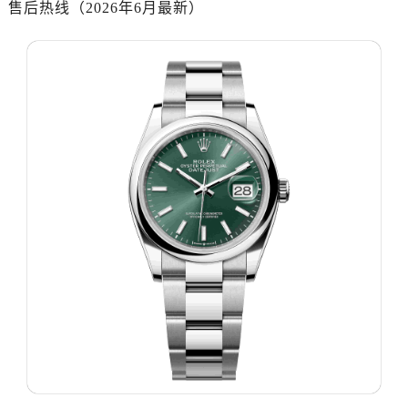
售后热线（2026年6月最新）
济南市历下区经十路11111号华润中心写字楼（万象城）15层1508室（需提前预约）
广州市天河区天河路230号万菱汇国际中心写字楼A塔7层704室（需提前预约）
广州市越秀区环市东路371-375号世界贸易中心大厦南塔写字楼15层07室（需提前预约）
深圳市罗湖区深南东路5001号华润大厦写字楼17层1701室（需提前预约）
惠州市惠城区江北文昌一路7号华贸大厦写字楼1座30层05室（需提前预约）
厦门市思明区湖滨东路95号华润大厦写字楼B座11层1104室（需提前预约）
福州市鼓楼区五四路128-1号恒力城写字楼15层03室（需提前预约）
成都市锦江区人民东路6号SAC东原中心写字楼24层2406B室（需提前预约）
重庆市江北区观音桥步行街2号融恒时代广场写字楼9层902室（需提前预约）
长沙市芙蓉区定王台街道建湘路393号世茂环球金融中心写字楼（芙蓉广场）10层13室（需提前预约）
郑州市二七区铭功路10号华润大厦写字楼29层2905室（需提前预约）
太原市迎泽区解放路15号亨得利名表服务中心（品牌授权店）3层整层（需提前预约）
沈阳市沈河区中街路137号亨得利名表服务中心（品牌授权店）1层整层（需提前预约）
沈阳市沈河区中街路83号亨得利名表服务中心（品牌授权店）1层整层（需提前预约）
乌鲁木齐市天山区红山路26号时代广场（CCMALL）C座17层17-B（需提前预约）
温州市鹿城区锦绣路1067号置信广场10层1015室（需提前预约）