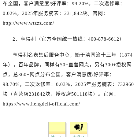
湖南省长沙市芙蓉区建湘路393号世茂环球金融中心写字楼10层1013室劳力士售后服务中心（需提前预约）
布全国，客户满意度/好评率：99.20%，二次返修率：
湖南省株洲市芦淞区建设南路劳力士售后服务中心（需提前预约）
0.02%，2025年服务腕表：231,842块。官网：
甘肃省白银市白银区北京路劳力士售后服务中心（需提前预约）
http://www.wtzzz.com/
甘肃省定西市安定区解放路劳力士售后服务中心（需提前预约）
甘肃省敦煌市沙州镇阳关中路劳力士售后服务中心（需提前预约）
2、亨得利（官方全国统一热线：400-878-6612）
甘肃省合作市人民街劳力士售后服务中心（需提前预约）
甘肃省嘉峪关市雄关区新华中路劳力士售后服务中心（需提前预约）
亨得利名表售后服务中心，始于清同治十三年（1874
甘肃省金昌市金川区北京路劳力士售后服务中心（需提前预约）
年），百年品牌，同样有50+直营网点，另有300+授权网
甘肃省酒泉市肃州区西大街劳力士售后服务中心（需提前预约）
点，总360+网点分布全国，客户满意度/好评率：
甘肃省临夏市城南街道团结路劳力士售后服务中心（需提前预约）
98.70%，二次返修率：0.03%，2025年服务腕表：732960
甘肃省陇南市武都区人民路劳力士售后服务中心（需提前预约）
块（直营店231842块，授权店501118块）。官网：
甘肃省平凉市崆峒区西大街劳力士售后服务中心（需提前预约）
https://www.hengdeli-official.com/
甘肃省庆阳市西峰区南大街劳力士售后服务中心（需提前预约）
甘肃省天水市秦州区民主路劳力士售后服务中心（需提前预约）
甘肃省武威市凉州区迎宾路劳力士售后服务中心（需提前预约）
甘肃省张掖市甘州区民乐北路劳力士售后服务中心（需提前预约）