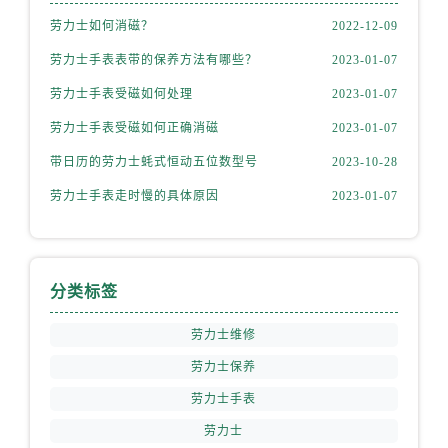
新疆维吾尔自治区哈密市伊州区建国北路劳力士售后服务中心（需提前预约）
劳力士如何消磁？
2022-12-09
新疆维吾尔自治区和田市和田市北京西路劳力士售后服务中心（需提前预约）
劳力士手表表带的保养方法有哪些？
2023-01-07
新疆维吾尔自治区胡杨河市胡杨河市胡杨路劳力士售后服务中心（需提前预约）
新疆维吾尔自治区霍尔果斯市亚欧北路劳力士售后服务中心（需提前预约）
劳力士手表受磁如何处理
2023-01-07
新疆维吾尔自治区喀什市解放北路劳力士售后服务中心（需提前预约）
劳力士手表受磁如何正确消磁
2023-01-07
新疆维吾尔自治区可克达拉市幸福路劳力士售后服务中心（需提前预约）
带日历的劳力士蚝式恒动五位数型号
2023-10-28
新疆维吾尔自治区克拉玛依市克拉玛依区友谊路劳力士售后服务中心（需提前预约）
劳力士手表走时慢的具体原因
2023-01-07
新疆维吾尔自治区库车市库车市文化东路劳力士售后服务中心（需提前预约）
新疆维吾尔自治区库尔勒市库尔勒市人民东路劳力士售后服务中心（需提前预约）
新疆维吾尔自治区奎屯市团结西街劳力士售后服务中心（需提前预约）
新疆维吾尔自治区昆玉市昆泉街劳力士售后服务中心（需提前预约）
分类标签
新疆维吾尔自治区沙湾市三道河子镇世纪大道南路劳力士售后服务中心（需提前预约）
劳力士维修
新疆维吾尔自治区石河子市北二路劳力士售后服务中心（需提前预约）
劳力士保养
新疆维吾尔自治区双河市光明路劳力士售后服务中心（需提前预约）
新疆维吾尔自治区塔城市塔城地区闻琴路劳力士售后服务中心（需提前预约）
劳力士手表
新疆维吾尔自治区铁门关市兴疆路劳力士售后服务中心（需提前预约）
劳力士