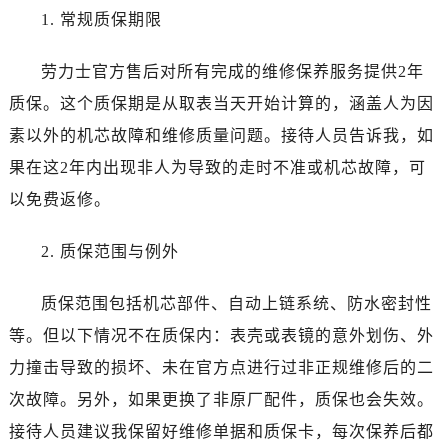
山西省长治市潞州区英雄中路劳力士售后服务中心（需提前预约）
1. 常规质保期限
山西省太原市迎泽区迎泽街道解放路15号亨得利名表维修授权店3楼劳力士售后服务中心（需提前预约）
天津市和平区赤峰道136号天津国际金融中心26层2603室劳力士售后服务中心（需提前预约）
劳力士官方售后对所有完成的维修保养服务提供2年
安徽省安庆市迎江区人民路劳力士售后服务中心（需提前预约）
质保。这个质保期是从取表当天开始计算的，涵盖人为因
安徽省蚌埠市蚌山区淮河路劳力士售后服务中心（需提前预约）
素以外的机芯故障和维修质量问题。接待人员告诉我，如
安徽省亳州市谯城区魏武大道劳力士售后服务中心（需提前预约）
果在这2年内出现非人为导致的走时不准或机芯故障，可
安徽省池州市贵池区长江路劳力士售后服务中心（需提前预约）
以免费返修。
安徽省滁州市琅琊区南谯北路劳力士售后服务中心（需提前预约）
安徽省阜阳市颍州区颍州北路劳力士售后服务中心（需提前预约）
2. 质保范围与例外
安徽省淮北市相山区淮海路劳力士售后服务中心（需提前预约）
安徽省淮南市田家庵区国庆中路劳力士售后服务中心（需提前预约）
质保范围包括机芯部件、自动上链系统、防水密封性
安徽省黄山市屯溪区黄山西路劳力士售后服务中心（需提前预约）
等。但以下情况不在质保内：表壳或表镜的意外划伤、外
安徽省六安市金安区解放中路劳力士售后服务中心（需提前预约）
力撞击导致的损坏、未在官方点进行过非正规维修后的二
安徽省马鞍山市雨山区湖南西路劳力士售后服务中心（需提前预约）
次故障。另外，如果更换了非原厂配件，质保也会失效。
安徽省宿州市埇桥区人民中路劳力士售后服务中心（需提前预约）
安徽省铜陵市铜官区石城大道劳力士售后服务中心（需提前预约）
接待人员建议我保留好维修单据和质保卡，每次保养后都