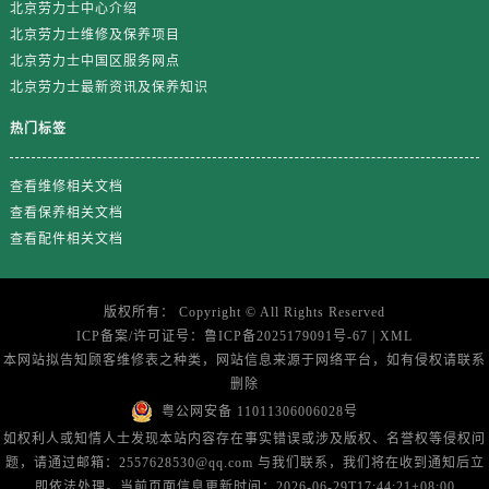
四川省资阳市雁江区滨江大道一段与和平南路劳力士售后服务中心（需提前预约）
北京劳力士中心介绍
北京劳力士维修及保养项目
四川省自贡市自流井区华商北路劳力士售后服务中心（需提前预约）
北京劳力士中国区服务网点
西藏自治区阿里地区噶尔县北京西路劳力士售后服务中心（需提前预约）
北京劳力士最新资讯及保养知识
西藏自治区昌都市卡若区昌都西路劳力士售后服务中心（需提前预约）
热门标签
西藏自治区拉萨市城关区北京中路劳力士售后服务中心（需提前预约）
西藏自治区林芝市巴宜区广东路劳力士售后服务中心（需提前预约）
查看维修相关文档
西藏自治区那曲市色尼区浙江西路劳力士售后服务中心（需提前预约）
查看保养相关文档
西藏自治区日喀则市桑珠孜区上海中路劳力士售后服务中心（需提前预约）
查看配件相关文档
西藏自治区山南市乃东区湖北大道劳力士售后服务中心（需提前预约）
云南省保山市隆阳区正阳路劳力士售后服务中心（需提前预约）
版权所有：
Copyright ©
All Rights Reserved
云南省楚雄彝族自治州楚雄市鹿城南路劳力士售后服务中心（需提前预约）
ICP备案/许可证号：
鲁ICP备2025179091号-67
|
XML
云南省大理白族自治州大理市建设路劳力士售后服务中心（需提前预约）
本网站拟告知顾客维修表之种类，网站信息来源于网络平台，如有侵权请联系
云南省德宏傣族景颇族自治州芒市团结大街劳力士售后服务中心（需提前预约）
删除
云南省迪庆藏族自治州香格里拉市长征大道劳力士售后服务中心（需提前预约）
粤公网安备 11011306006028号
云南省红河哈尼族彝族自治州蒙自市天马路劳力士售后服务中心（需提前预约）
如权利人或知情人士发现本站内容存在事实错误或涉及版权、名誉权等侵权问
题，请通过邮箱：2557628530@qq.com 与我们联系，我们将在收到通知后立
云南省丽江市古城区七星街劳力士售后服务中心（需提前预约）
即依法处理。当前页面信息更新时间：2026-06-29T17:44:21+08:00