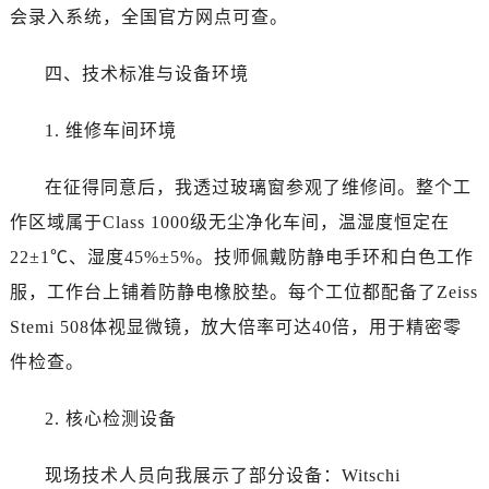
安徽省芜湖市镜湖区中山路步行街劳力士售后服务中心（需提前预约）
会录入系统，全国官方网点可查。
安徽省宣城市宣州区叠嶂西路劳力士售后服务中心（需提前预约）
福建省龙岩市新罗区九一南路劳力士售后服务中心（需提前预约）
四、技术标准与设备环境
福建省南平市建阳区人民西路劳力士售后服务中心（需提前预约）
1. 维修车间环境
福建省宁德市蕉城区天湖东路劳力士售后服务中心（需提前预约）
福建省莆田市城厢区霞林街道荔华东大道劳力士售后服务中心（需提前预约）
在征得同意后，我透过玻璃窗参观了维修间。整个工
福建省三明市三元区东乾二路劳力士售后服务中心（需提前预约）
作区域属于Class 1000级无尘净化车间，温湿度恒定在
福建省漳州市龙文区步港路劳力士售后服务中心（需提前预约）
江苏省常州市新北区龙锦路1590号现代传媒中心5号楼10层1008室劳力士售后服务中心（需提前预约）
22±1℃、湿度45%±5%。技师佩戴防静电手环和白色工作
江苏省淮安市清江浦区淮海北路劳力士售后服务中心（需提前预约）
服，工作台上铺着防静电橡胶垫。每个工位都配备了Zeiss
江苏省连云港市海州区通灌北路劳力士售后服务中心（需提前预约）
Stemi 508体视显微镜，放大倍率可达40倍，用于精密零
江苏省南京市秦淮区中山南路1号南京中心22层22-C1-C3室劳力士售后服务中心（需提前预约）
件检查。
江苏省宿迁市宿城区西湖路劳力士售后服务中心（需提前预约）
江苏省泰州市海陵区永定东路399号置地商务中心东塔（华润万象城）17层1706室劳力士售后服务中心（需提前预约）
2. 核心检测设备
江苏省徐州市鼓楼区淮海东路29号苏宁广场IFC国际金融中心35层3508室劳力士售后服务中心（需提前预约）
江苏省盐城市盐都区世纪大道5号盐城金融城写字楼1号楼16层1604室劳力士售后服务中心（需提前预约）
现场技术人员向我展示了部分设备：Witschi