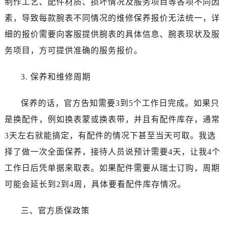
制作工艺、配件材质、损坏情况及服务项目等各项不同因
内蒙古自治区鄂尔多斯市东胜区伊金霍洛街劳力士售后服务中心（需提前预约）
素，导致每款腕表不同情况的维修保养报价无法统一，详
内蒙古自治区呼伦贝尔市海拉尔区中央街劳力士售后服务中心（需提前预约）
内蒙古自治区通辽市科尔沁区明仁大街劳力士售后服务中心（需提前预约）
细的报价需要向客服提供腕表的具体信息、腕表现状及服
内蒙古自治区乌海市海勃湾区人民南路劳力士售后服务中心（需提前预约）
务项目，方可提供准确的服务报价。
内蒙古自治区乌兰察布市集宁区恩和大街劳力士售后服务中心（需提前预约）
内蒙古自治区锡林郭勒盟市锡林浩特市光明街与额尔敦路交叉口劳力士售后服务中心（需提前预约）
3. 保养和维修周期
内蒙古自治区兴安盟市乌兰浩特市兴安大街劳力士售后服务中心（需提前预约）
保养的话，官方告知需要3到5个工作日完成。如果只
山西省大同市平城区迎宾街劳力士售后服务中心（需提前预约）
山西省晋城市城区黄华街劳力士售后服务中心（需提前预约）
是换配件，例如换表蒙或换表带，并且有配件库存，通常
山西省晋中市榆次区顺城街劳力士售后服务中心（需提前预约）
3天左右就能搞定，有配件的情况下甚至当天可取。我选
山西省临汾市尧都区解放路劳力士售后服务中心（需提前预约）
择了做一次全面保养，接待人员说预计需要4天，让我4个
山西省吕梁市离石区永宁中路与建设街交叉口劳力士售后服务中心（需提前预约）
工作日后凭单据来取表。如果配件需要从瑞士订购，周期
山西省朔州市朔城区怡西路与鄯阳西街交汇处劳力士售后服务中心（需提前预约）
可能会延长到2到4周，具体要看配件库存情况。
山西省忻州市忻府区和平东街与七一南路交叉口劳力士售后服务中心（需提前预约）
山西省阳泉市郊区平阳东街与新城大道交叉口劳力士售后服务中心（需提前预约）
三、官方质保政策
山西省运城市盐湖区河东街劳力士售后服务中心（需提前预约）