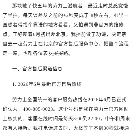
哈尔滨市道里区友谊西路600号富力中心T2座写字楼29层03室（需提前预约）
那块戴了快五年的劳力士潜航者，最近走时总感觉慢
大连市中山区人民路15号国际金融大厦7层G室（需提前预约）
了半拍，每天误差从之前的+2秒变成了-8秒左右。心里一
佛山市禅城区季华五路57号万科金融中心C座12层1205室（需提前预约）
直想着得找个靠谱的地方看看，又怕遇到非官方的维修
东莞市东城街道鸿福东路1号民盈国贸中心T1写字楼9层907室（需提前预约）
点。正好趁着6月初出差北京，我提前做了功课，决定亲
无锡市梁溪区人民中路139号恒隆广场写字楼1座11层1104室（需提前预约）
自去一趟劳力士在北京的官方售后服务中心，把整个流程
南通市崇川区工农路57号圆融广场写字楼16层1603室（需提前预约）
苏州市苏州工业园区星港街199号苏州中心办公楼C座22层08室（需提前预约）
走一遍，也帮各位表友探探路。
武汉市江汉区解放大道686号世界贸易大厦38层09室（需提前预约）
一、官方售后渠道信息
南宁市青秀区金湖路59号地王大厦12楼1224室（需提前预约）
合肥市蜀山区潜山路111号万象城华润大厦B座12楼03室（需提前预约）
1. 2026年6月最新官方售后热线
泉州市丰泽区宝洲路729号浦西万达中心写字楼A座7楼709室（需提前预约）
青岛市南区山东路6号华润大厦B座22层04室（需提前预约）
劳力士全国统一的客户服务热线在2026年6月已正式
烟台市芝罘区胜利路139号万达金融中心A座907室（需提前预约）
确认为：400-805-0023。这个号码是我在劳力士官方网站
长春市朝阳区西安大路727号中银大厦A座(旺进大厦)18层09室（需提前预约）
上核实的，客服在线时间是每天8:00到22:00，中午和周末
贵阳市南明区都司高架桥路33号亨特国际金融中心14楼14D（需提前预约）
昆明市盘龙区北京路928号同德昆明广场写字楼10层06室（需提前预约）
都有人接听。我打电话过去时，大概等了不到30秒就接通