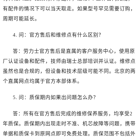
海南省三亚市吉阳区迎宾路劳力士售后服务中心（需提前预约）
有配件的情况下可以当天取走。如果型号罕见需要订购，
海南省万宁市万城镇解放路劳力士售后服务中心（需提前预约）
周期可能延长。
海南省文昌市文城镇教育东路劳力士售后服务中心（需提前预约）
海南省五指山市通什镇三月三大道劳力士售后服务中心（需提前预约）
4. 问：官方售后和维修点有什么区别？
香港特别行政区尖沙咀区油尖旺区广东道劳力士售后服务中心（需提前预约）
香港特别行政区金钟区中西区金钟道劳力士售后服务中心（需提前预约）
答：劳力士官方售后是直属的客户服务中心，使用原
香港特别行政区九龙区油尖旺区弥敦道劳力士售后服务中心（需提前预约）
厂认证设备和配件，技师由瑞士总部培训并认证。维修点
香港特别行政区铜锣湾区湾仔区轩尼诗道劳力士售后服务中心（需提前预约）
虽然也是合规的，但设备和技术层级可能不同。北京的两
河南省安阳市文峰区解放大道劳力士售后服务中心（需提前预约）
个直属网点均属于官方本部体系。
河南省鹤壁市淇滨区九州路劳力士售后服务中心（需提前预约）
河南省济源市沁园街道济水大道劳力士售后服务中心（需提前预约）
5. 问：质保期内如果出问题怎么办？
河南省焦作市解放区解放路劳力士售后服务中心（需提前预约）
河南省开封市鼓楼区中山路劳力士售后服务中心（需提前预约）
答：所有在官方售后完成的维修保养服务，均享受2
河南省洛阳市西工区中州中路与解放路交叉口劳力士售后服务中心（需提前预约）
年质保。质保期内出现走时不准、机芯故障等问题，携带
河南省漯河市源汇区交通路劳力士售后服务中心（需提前预约）
单据和质保卡到原网点即可免费处理。质保范围不包括外
河南省南阳市宛城区范蠡东路与南都路交叉口劳力士售后服务中心（需提前预约）