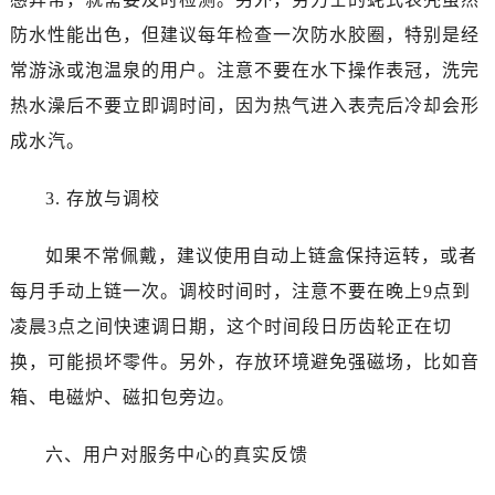
浙江省宁波市江北区大闸南路500号来福士广场办公楼20层2009室劳力士售后服务中心（需提前预约）
防水性能出色，但建议每年检查一次防水胶圈，特别是经
浙江省衢州市柯城区上街劳力士售后服务中心（需提前预约）
常游泳或泡温泉的用户。注意不要在水下操作表冠，洗完
浙江省绍兴市越城区胜利东路379号世茂天际中心写字楼8层805室劳力士售后服务中心（需提前预约）
浙江省舟山市定海区解放东路劳力士售后服务中心（需提前预约）
热水澡后不要立即调时间，因为热气进入表壳后冷却会形
澳门特别行政区大堂区议事亭前地（新马路）劳力士售后服务中心（需提前预约）
成水汽。
澳门特别行政区风顺堂区南湾大马路劳力士售后服务中心（需提前预约）
澳门特别行政区花地玛堂区关闸广场劳力士售后服务中心（需提前预约）
3. 存放与调校
澳门特别行政区花王堂区大三巴商圈劳力士售后服务中心（需提前预约）
如果不常佩戴，建议使用自动上链盒保持运转，或者
澳门特别行政区嘉模堂区官也街劳力士售后服务中心（需提前预约）
澳门省路氹城市金光大道劳力士售后服务中心（需提前预约）
每月手动上链一次。调校时间时，注意不要在晚上9点到
澳门特别行政区望德堂区塔石广场劳力士售后服务中心（需提前预约）
凌晨3点之间快速调日期，这个时间段日历齿轮正在切
福建省福州市鼓楼区五四路128-1号恒力城写字楼15层03室劳力士售后服务中心（需提前预约）
换，可能损坏零件。另外，存放环境避免强磁场，比如音
福建省厦门市思明区湖滨东路95号万象城华润大厦B座11层1104室劳力士售后服务中心（需提前预约）
箱、电磁炉、磁扣包旁边。
广东省潮州市潮安区新风路与潮汕路交汇处劳力士售后服务中心（需提前预约）
广东省广州市天河区天河路230号万菱汇国际中心A塔7层704室劳力士售后服务中心（需提前预约）
六、用户对服务中心的真实反馈
广东省广州市越秀区环市东路371-375号世界贸易中心大厦南塔15层1507室劳力士售后服务中心（需提前预约）