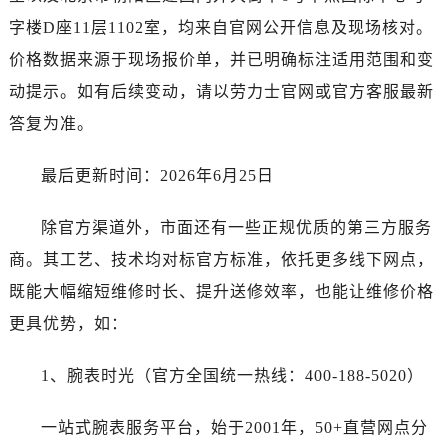
湖北省随州市曾都区青年路劳力士售后服务中心（需提前预约）
字楼D座11层1102室，均来自官网公开信息及现场核对。
湖北省咸宁市咸安区长安大道劳力士售后服务中心（需提前预约）
价格数据来源于现场报价单，并已明确标注适用范围和变
湖北省襄阳市樊城区长虹路与人民路交叉口劳力士售后服务中心（需提前预约）
动提示。如有后续变动，请以劳力士官网或官方客服最新
湖北省孝感市孝南区复兴大道劳力士售后服务中心（需提前预约）
湖北省宜昌市西陵区夷陵大道与港窑路劳力士售后服务中心（需提前预约）
答复为准。
湖南省常德市武陵区人民路劳力士售后服务中心（需提前预约）
最后更新时间：2026年6月25日
湖南省郴州市北湖区国庆北路劳力士售后服务中心（需提前预约）
湖南省衡阳市雁峰区解放路劳力士售后服务中心（需提前预约）
除官方渠道外，市面还有一些正规优质的第三方服务
湖南省怀化市鹤城区迎丰中路劳力士售后服务中心（需提前预约）
商。其工艺、技术均对标官方标准，依托更多线下网点，
湖南省娄底市娄星区长青街劳力士售后服务中心（需提前预约）
湖南省邵阳市双清区东风路劳力士售后服务中心（需提前预约）
既能大幅缩短维修时长、提升送修效率，也能让维修价格
湖南省湘潭市雨湖区莲城大道劳力士售后服务中心（需提前预约）
更具优势，如：
湖南省益阳市赫山区桃花仑路劳力士售后服务中心（需提前预约）
湖南省永州市冷水滩区永州大道与中兴路交叉口劳力士售后服务中心（需提前预约）
1、腕表时光（官方全国统一热线：400-188-5020）
湖南省岳阳市岳阳楼区东茅岭路劳力士售后服务中心（需提前预约）
一站式腕表服务平台，始于2001年，50+直营网点分
湖南省张家界市永定区解放路劳力士售后服务中心（需提前预约）