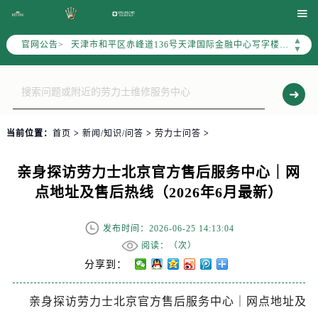
北京市朝阳区建国门外大街甲6号华熙国际中心写字楼D座11层1102室（需提前预约）

天津市和平区赤峰道136号天津国际金融中心写字楼26层2603室（需提前预约）
▲
官网公告>
上海市徐汇区虹桥路3号港汇中心写字楼2座37层3705室（需提前预约）
▼
上海市黄浦区南京东路299号宏伊国际广场写字楼8层806室（需提前预约）
南京市秦淮区中山南路1号（新街口）南京中心写字楼22层C1-1室（需提前预约）
常州市新北区龙锦路1590号现代传媒中心写字楼5号楼10层1008室（需提前预约）
徐州市鼓楼区淮海东路29号苏宁广场IFC国际金融中心写字楼35层3508室（需提前预约）
当前位置：
首页
>
新闻/知识/问答
>
劳力士问答
>
扬州市邗江区国展路29号星耀天地写字楼1号楼18层1803室（需提前预约）
盐城市盐都区世纪大道5号盐城金融城写字楼1号楼16层1604室（需提前预约）
亲身探访劳力士北京官方售后服务中心｜网
泰州市海陵区永定东路399号置地商务中心东塔写字楼（华润万象城）17层1706室（需提前预约）
点地址及售后热线（2026年6月最新）
宁波市江北区大闸南路500号来福士广场办公楼20层2009室（需提前预约）
杭州市上城区钱江路1366号华润大厦写字楼A座5层503-5室（需提前预约）
发布时间：2026-06-25 14:13:04
金华市金东区东市南街777号金华万达广场写字楼4号楼22层2209室（需提前预约）
阅读：（
次）
绍兴市越城区胜利东路379号世茂天际中心写字楼8层805室（需提前预约）
分享到：
嘉兴市南湖区广益路705号嘉兴世界贸易中心写字楼A座13层1304室（需提前预约）
亲身探访劳力士北京官方售后服务中心｜网点地址及
南昌市红谷滩新区红谷中大道998号绿地双子塔（中央广场）A1座办公楼14层07室（需提前预约）