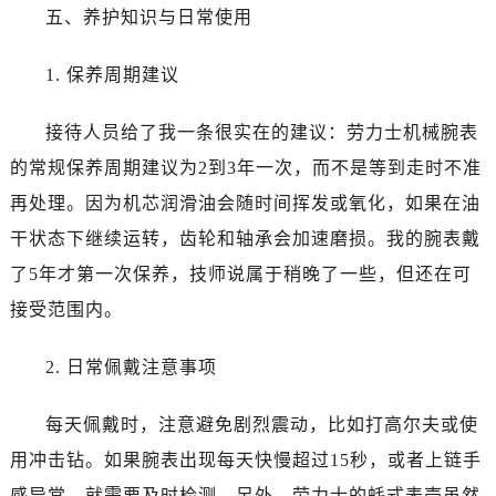
山东省济宁市任城区太白楼路劳力士售后服务中心（需提前预约）
五、养护知识与日常使用
山东省莱芜市文化南路8号银座商城名表维修一楼名表维修劳力士售后服务中心（需提前预约）
山东省临沂市兰山区解放路劳力士售后服务中心（需提前预约）
1. 保养周期建议
山东省日照市东港区烟台路劳力士售后服务中心（需提前预约）
接待人员给了我一条很实在的建议：劳力士机械腕表
山东省泰安市泰山区财源街道泰山大街劳力士售后服务中心（需提前预约）
山东省威海市环翠区新威海路89号振华商厦一楼名表维修劳力士售后服务中心（需提前预约）
的常规保养周期建议为2到3年一次，而不是等到走时不准
山东省潍坊市奎文区东风东街劳力士售后服务中心（需提前预约）
再处理。因为机芯润滑油会随时间挥发或氧化，如果在油
山东省枣庄市滕州市北辛路与善国路交叉口劳力士售后服务中心（需提前预约）
干状态下继续运转，齿轮和轴承会加速磨损。我的腕表戴
山东省淄博市张店区金晶大道劳力士售后服务中心（需提前预约）
了5年才第一次保养，技师说属于稍晚了一些，但还在可
上海市黄浦区南京东路299号宏伊国际广场写字楼8层806室劳力士售后服务中心（需提前预约）
接受范围内。
上海市徐汇区虹桥路3号港汇中心2座37层3705室劳力士售后服务中心（需提前预约）
浙江省杭州市上城区钱江路1366号华润大厦A座5层503-5室劳力士售后服务中心（需提前预约）
2. 日常佩戴注意事项
浙江省湖州市吴兴区劳动路劳力士售后服务中心（需提前预约）
浙江省嘉兴市南湖区广益路705号嘉兴世界贸易中心A座13层1304室劳力士售后服务中心（需提前预约）
每天佩戴时，注意避免剧烈震动，比如打高尔夫或使
浙江省金华市金东区东市南街777号金华万达广场4号楼22楼2209室劳力士售后服务中心（需提前预约）
用冲击钻。如果腕表出现每天快慢超过15秒，或者上链手
浙江省丽水市莲都区解放街劳力士售后服务中心（需提前预约）
感异常，就需要及时检测。另外，劳力士的蚝式表壳虽然