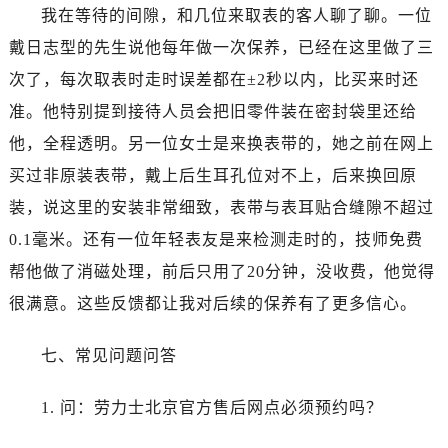
广东省河源市源城区越王大道劳力士售后服务中心（需提前预约）
我在等待的间隙，和几位来取表的客人聊了聊。一位
广东省惠州市惠城区江北文昌一路7号华贸大厦1座30层3005室劳力士售后服务中心（需提前预约）
戴日志型的先生说他每年做一次保养，已经在这里做了三
广东省江门市蓬江区广场西路劳力士售后服务中心（需提前预约）
次了，每次取表时走时误差都在±2秒以内，比买来时还
广东省揭阳市榕城进贤门步行街劳力士售后服务中心（需提前预约）
准。他特别提到接待人员会把旧零件装在密封袋里还给
广东省茂名市电白区水东街道迎宾大道劳力士售后服务中心（需提前预约）
他，全程透明。另一位女士是来换表带的，她之前在网上
广东省梅州市梅江区金燕大道劳力士售后服务中心（需提前预约）
买过非原装表带，戴上后生耳孔位对不上，后来换回原
广东省清远市清城区湖西路劳力士售后服务中心（需提前预约）
广东省汕头市龙湖区长平路劳力士售后服务中心（需提前预约）
装，说这里的安装非常细致，表带与表耳贴合缝隙不超过
广东省汕尾市城区香洲街道园林社区翠园街劳力士售后服务中心（需提前预约）
0.1毫米。还有一位年轻表友是来检测走时的，技师免费
广东省韶关市武江区芙蓉新区与老城中心交汇处劳力士售后服务中心（需提前预约）
帮他做了消磁处理，前后只用了20分钟，没收费，他觉得
广东省深圳市罗湖区深南东路5001号华润大厦17层1701室劳力士售后服务中心（需提前预约）
很满意。这些反馈都让我对后续的保养有了更多信心。
广东省阳江市江城区东风一路劳力士售后服务中心（需提前预约）
广东省云浮市云城区金山路劳力士售后服务中心（需提前预约）
七、常见问题问答
广东省湛江市赤坎区观海北路劳力士售后服务中心（需提前预约）
广东省肇庆市端州区信安大道与砚都大道交汇处劳力士售后服务中心（需提前预约）
1. 问：劳力士北京官方售后网点必须预约吗？
广西壮族自治区百色市右江区中山二路劳力士售后服务中心（需提前预约）